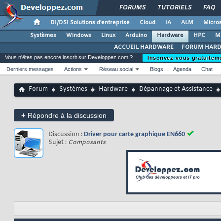
FORUMS
TUTORIELS
FAQ
DI/DSI Solutions d'entreprise
Cloud
IA
ALM
Micros
Systèmes
Windows
Linux
Arduino
Hardware
HPC
M
ACCUEIL HARDWARE
FORUM HAR
Vous n'êtes pas encore inscrit sur Developpez.com ?
Inscrivez-vous gratuitem
Derniers messages
Actions
Réseau social
Blogs
Agenda
Chat
Forum
Systèmes
Hardware
Dépannage et Assistance
+
Répondre à la discussion
Discussion :
Driver pour carte graphique EN660
Sujet :
Composants