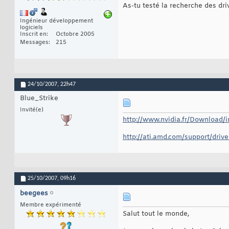
As-tu testé la recherche des driv
Ingénieur développement
logiciels
Inscrit en
Octobre 2005
Messages
215
24/10/2007,
22h47
Blue_Strike
Invité(e)
http://www.nvidia.fr/Download/i
http://ati.amd.com/support/drive
25/10/2007,
09h16
beegees
Membre expérimenté
Salut tout le monde,