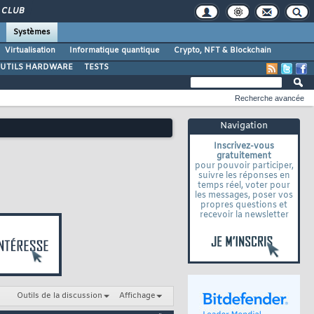
CLUB
Systèmes
Virtualisation
Informatique quantique
Crypto, NFT & Blockchain
UTILS HARDWARE
TESTS
Recherche avancée
Navigation
Inscrivez-vous
gratuitement
pour pouvoir participer,
suivre les réponses en
temps réel, voter pour
les messages, poser vos
propres questions et
recevoir la newsletter
Outils de la discussion
Affichage