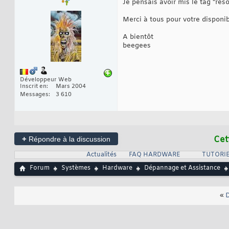
Je pensais avoir mis le tag "réso
Merci à tous pour votre disponib
A bientôt
beegees
Développeur Web
Inscrit en
Mars 2004
Messages
3 610
+
Cet
Répondre à la discussion
Actualités
FAQ HARDWARE
TUTORI
Forum
Systèmes
Hardware
Dépannage et Assistance
«
D