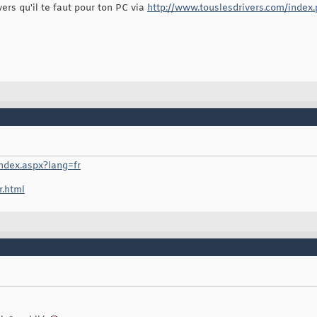
ers qu'il te faut pour ton PC via
http://www.touslesdrivers.com/inde
ndex.aspx?lang=fr
r.html