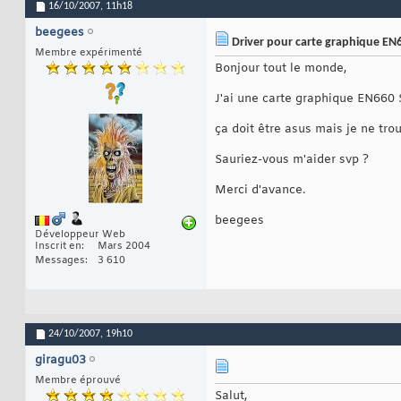
16/10/2007,
11h18
beegees
Driver pour carte graphique EN
Membre expérimenté
Bonjour tout le monde,
J'ai une carte graphique EN660 
ça doit être asus mais je ne trou
Sauriez-vous m'aider svp ?
Merci d'avance.
beegees
Développeur Web
Inscrit en
Mars 2004
Messages
3 610
24/10/2007,
19h10
giragu03
Membre éprouvé
Salut,