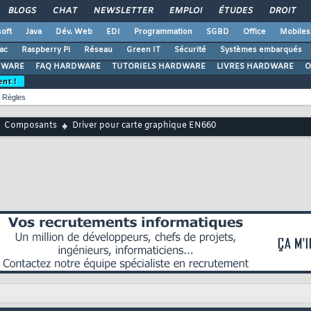
BLOGS
CHAT
NEWSLETTER
EMPLOI
ÉTUDES
DROIT
oft
Java
Dév. Web
EDI
Programmation
SGBD
Office
Mobiles
ac
Raspberry Pi
Réseau
Green IT
Sécurité
Systèmes embarqués
DWARE
FAQ HARDWARE
TUTORIELS HARDWARE
LIVRES HARDWARE
O
ent !
Règles
Composants
Driver pour carte graphique EN660