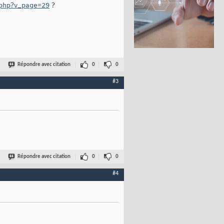
x.php?v_page=29
?
Répondre avec citation
0
0
#3
Répondre avec citation
0
0
#4