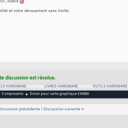
lu", oublié
ilité et votre dévouement sans limite.
te discussion est résolue.
ELS HARDWARE
LIVRES HARDWARE
OUTILS HARDWARE
Composants
Driver pour carte graphique EN660
iscussion précédente
|
Discussion suivante
»