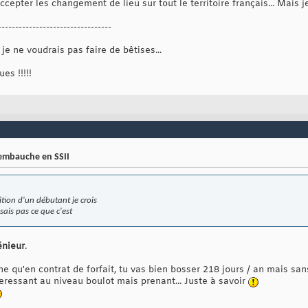
ccepter les changement de lieu sur tout le territoire français... Mais j
---------------------------------
e ne voudrais pas faire de bêtises...
es !!!!!
'embauche en SSII
ition d'un débutant je crois
sais pas ce que c'est
énieur
.
che qu'en contrat de forfait, tu vas bien bosser 218 jours / an mais s
teressant au niveau boulot mais prenant... Juste à savoir