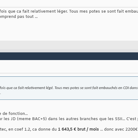
fois que ca fait relativement léger. Tous mes potes se sont fait emba
mprend pas tout ...
fois que ca fait relativement légé. Tous mes potes se sont fait embauchés en CDI dan
.
 de fonction...
our les JD (meme BAC+5) dans les autres branches que les SSII... C'es
tec, en coef 1.2, ca donne du
1 643,5 € brut / mois
... donc avec 2200€