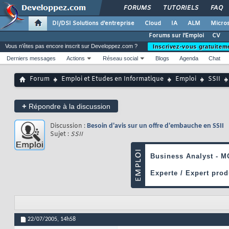
FORUMS
TUTORIELS
FAQ
DI/DSI Solutions d'entreprise
Cloud
IA
ALM
Micros
Forums sur l'Emploi
CV
Vous n'êtes pas encore inscrit sur Developpez.com ?
Inscrivez-vous gratuitem
Derniers messages
Actions
Réseau social
Blogs
Agenda
Chat
Forum
Emploi et Etudes en Informatique
Emploi
SSII
+
Répondre à la discussion
Discussion :
Besoin d'avis sur un offre d'embauche en SSII
Sujet :
SSII
22/07/2005,
14h58