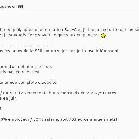
bauche en SSII
ier emploi, après une formation Bac+5 et j'ai recu une offre qui me s
et je voudrais donc savoir ce que vous en pensez...
---------------------------------
ns les labos de la SSII sur un sujet que je trouve intéressant
tion d'un débutant je crois
sais pas ce que c'est
par année complète d'activité
/ an <=> 12 versements bruts mensuels de 2 227,50 Euros
s en juin
5
(50% employeur / 50 % salarié, soit 763 euros annuels nets)