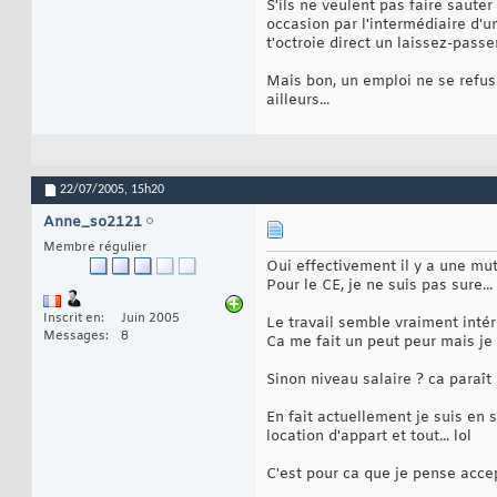
S'ils ne veulent pas faire saute
occasion par l'intermédiaire d'u
t'octroie direct un laissez-pass
Mais bon, un emploi ne se refusa
ailleurs...
22/07/2005,
15h20
Anne_so2121
Membre régulier
Oui effectivement il y a une mutu
Pour le CE, je ne suis pas sure...
Inscrit en
Juin 2005
Le travail semble vraiment intére
Messages
8
Ca me fait un peut peur mais je 
Sinon niveau salaire ? ca paraît 
En fait actuellement je suis en 
location d'appart et tout... lol
C'est pour ca que je pense accept