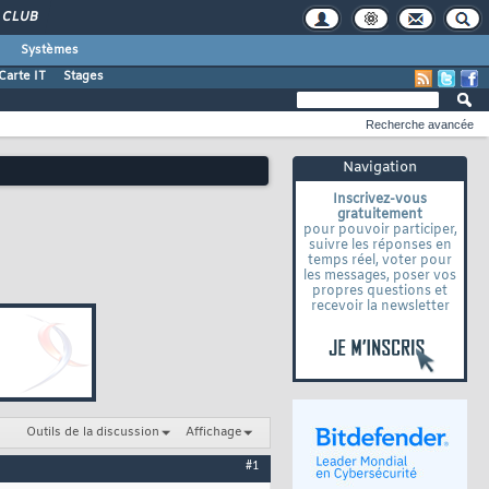
CLUB
Systèmes
Carte IT
Stages
Recherche avancée
Navigation
Inscrivez-vous
gratuitement
pour pouvoir participer,
suivre les réponses en
temps réel, voter pour
les messages, poser vos
propres questions et
recevoir la newsletter
Outils de la discussion
Affichage
#1