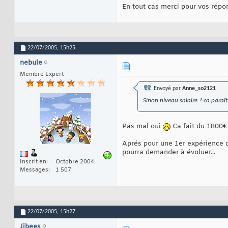
En tout cas merci pour vos répo
22/07/2005,
15h25
nebule
Membre Expert
Envoyé par
Anne_so2121
Sinon niveau salaire ? ca paraît
Pas mal oui
Ca fait du 1800€ 
Aprés pour une 1er expérience c'e
pourra demander à évoluer...
Inscrit en
Octobre 2004
Messages
1 507
22/07/2005,
15h27
Jibees