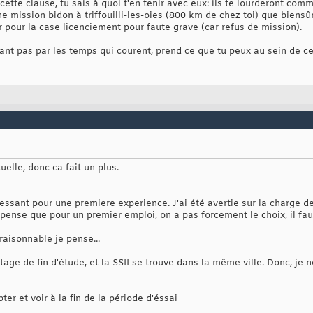
r cette clause, tu sais à quoi t'en tenir avec eux: ils te lourderont c
ne mission bidon à triffouilli-les-oies (800 km de chez toi) que biensû
er pour la case licenciement pour faute grave (car refus de mission).
nt pas par les temps qui courent, prend ce que tu peux au sein de cet
elle, donc ca fait un plus.
ssant pour une premiere experience. J'ai été avertie sur la charge de t
pense que pour un premier emploi, on a pas forcement le choix, il faut
raisonnable je pense...
stage de fin d'étude, et la SSII se trouve dans la même ville. Donc, je
er et voir à la fin de la période d'éssai