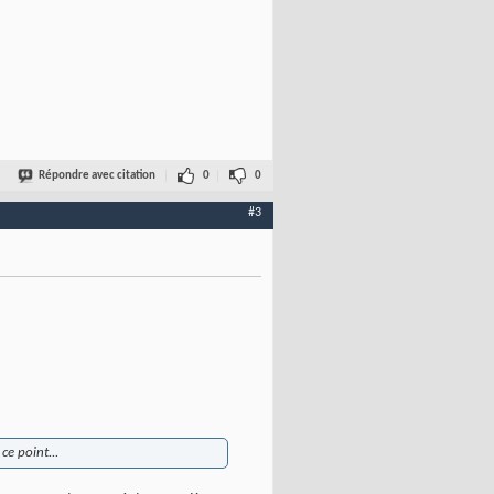
Répondre avec citation
0
0
#3
ce point...