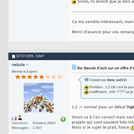
Sinon, ils disent que je dois a
-----------------------------------------
Ca me semble interessant, mais j
Merci d'avance pour vos remarqu
22/07/2005,
15h07
nebule
Re: Besoin d'avis sur un offre d
Membre Expert
Envoyé par
Anne_so2121
Position : 1.2 Ok c'est la pos
Coéfficient : 100 ????? ca je 
1.2 -> normal pour un début
ing
Sinon ca à l'air correct mais sa
projets qui sont souvent trés in
Inscrit en
Octobre 2004
Mais si le sujet te plait, fonce
Messages
1 507