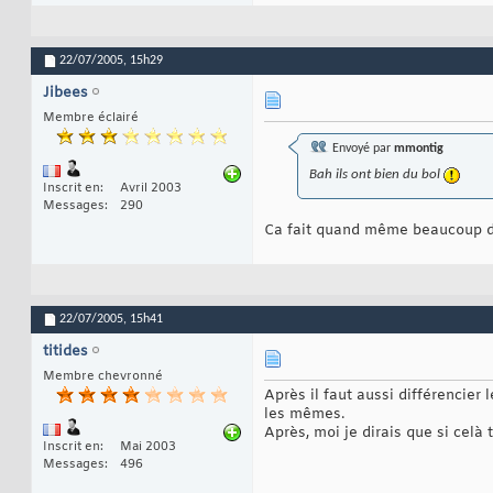
22/07/2005,
15h29
Jibees
Membre éclairé
Envoyé par
mmontig
Bah ils ont bien du bol
Inscrit en
Avril 2003
Messages
290
Ca fait quand même beaucoup de b
22/07/2005,
15h41
titides
Membre chevronné
Après il faut aussi différencier 
les mêmes.
Après, moi je dirais que si celà t
Inscrit en
Mai 2003
Messages
496