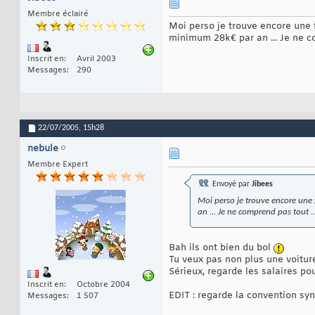
Membre éclairé
Moi perso je trouve encore une 
minimum 28k€ par an ... Je ne co
Inscrit en
Avril 2003
Messages
290
22/07/2005,
15h28
nebule
Membre Expert
Envoyé par
Jibees
Moi perso je trouve encore une 
an ... Je ne comprend pas tout ..
Bah ils ont bien du bol
Tu veux pas non plus une voiture
Sérieux, regarde les salaires p
Inscrit en
Octobre 2004
EDIT : regarde la convention syn
Messages
1 507