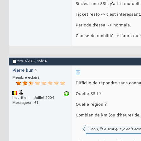
Si c'est une SSII, y'a-t-il mutuel
Ticket resto -> c'est interessant.
Periode d'essai -> normale.
Clause de mobilité -> t'aura du 
22/07/2005,
15h14
Pierre kun
Membre éclairé
Difficile de répondre sans connaî
Quelle SSII ?
Inscrit en
Juillet 2004
Messages
61
Quelle région ?
Combien de km (ou d'heure) de t
Sinon, ils disent que je dois acce