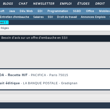
BLOGS
CHAT
NEWSLETTER
EMPLOI
ÉTUDES
DROIT
oft
Java
Dév. Web
EDI
Programmation
SGBD
Office
Mobiles
Entretien d'embauche
Salaires
SSII
Droit du travail
Annonces Emplois
ent !
Règles
Besoin d'avis sur un offre d'embauche en SSII