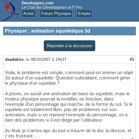
Developpez.com
Le Club des Développeurs et IT Pro
Actus
Forum Physique
Emploi
Physique
:
animation squeletique 3d
Répondre à la discussion
deadalnix
,
le 08/10/2007 à 14h27
#1
Voila, le probleme est simple, comment peut-on animer un objet
3d autour d'un squelette. Question subsidiaire, comment gerer
le physique d'un squelete ?
A prioris, on aurait une animation de base du squelete, mais le
moteur physique pourrait la modifier, en fonction, dans
l'exemple d'un personnage qui marche, de la forme du sol. Si le
squelete est totalement libre, pas de problemes sur son
animation, mais si on reprend l'exemple du personnage, on a
bien des problemes si il est dirigé par l'utilisateur.
Au final, je n'arrive aps du tout a trouver de la doc la dessus, et
c'ets frustrant . . .