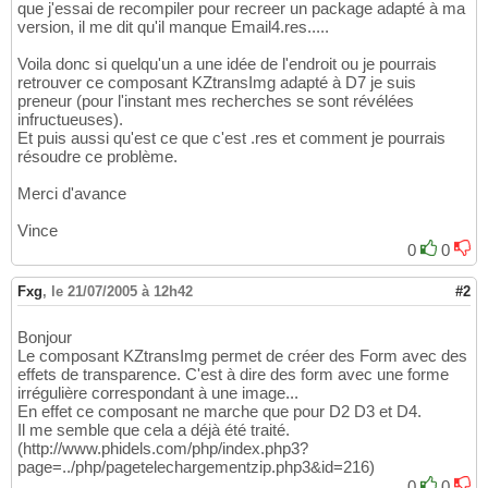
que j'essai de recompiler pour recreer un package adapté à ma
version, il me dit qu'il manque Email4.res.....
Voila donc si quelqu'un a une idée de l'endroit ou je pourrais
retrouver ce composant KZtransImg adapté à D7 je suis
preneur (pour l'instant mes recherches se sont révélées
infructueuses).
Et puis aussi qu'est ce que c'est .res et comment je pourrais
résoudre ce problème.
Merci d'avance
Vince
0
0
Fxg
,
le 21/07/2005 à 12h42
#2
Bonjour
Le composant KZtransImg permet de créer des Form avec des
effets de transparence. C'est à dire des form avec une forme
irrégulière correspondant à une image...
En effet ce composant ne marche que pour D2 D3 et D4.
Il me semble que cela a déjà été traité.
(http://www.phidels.com/php/index.php3?
page=../php/pagetelechargementzip.php3&id=216)
0
0