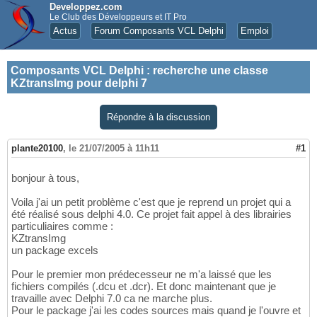
Developpez.com
Le Club des Développeurs et IT Pro
Actus
Forum Composants VCL Delphi
Emploi
Composants VCL Delphi
:
recherche une classe
KZtransImg pour delphi 7
Répondre à la discussion
plante20100
,
le 21/07/2005 à 11h11
#1
bonjour à tous,
Voila j'ai un petit problème c'est que je reprend un projet qui a
été réalisé sous delphi 4.0. Ce projet fait appel à des librairies
particuliaires comme :
KZtransImg
un package excels
Pour le premier mon prédecesseur ne m'a laissé que les
fichiers compilés (.dcu et .dcr). Et donc maintenant que je
travaille avec Delphi 7.0 ca ne marche plus.
Pour le package j'ai les codes sources mais quand je l'ouvre et