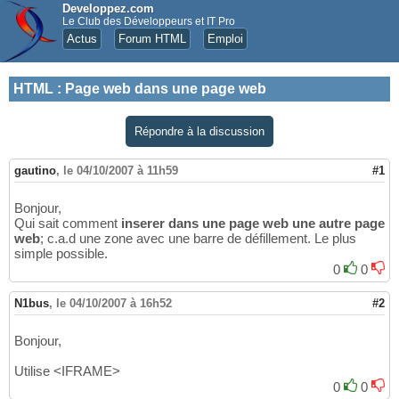
Developpez.com
Le Club des Développeurs et IT Pro
Actus
Forum HTML
Emploi
HTML
:
Page web dans une page web
Répondre à la discussion
gautino
,
le 04/10/2007 à 11h59
#1
Bonjour,
Qui sait comment
inserer dans une page web une autre page
web
; c.a.d une zone avec une barre de défillement. Le plus
simple possible.
0
0
N1bus
,
le 04/10/2007 à 16h52
#2
Bonjour,
Utilise <IFRAME>
0
0