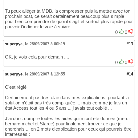
Tu peux alléger ta MDB, la compresser puis la mettre avec ton
prochain post, ce serait certainement beaucoup plus simple
pour bien comprendre de quoi il s'agit et surtout plus rapide pour
pouvoir t'indiquer le voie à suivre...
0
0
superpye
,
le 28/09/2007 à 00h19
#13
OK, je vois cela pour demain ....
0
0
superpye
,
le 28/09/2007 à 12h55
#14
C'est réglé
Certainement pas très clair dans mes explications, pourtant la
solution n'était pas très compliquée ... mais comme je fais un
état Access tout les 4 ou 5 ans ... j'avais tout oublié ...
J'ai donc compilé toutes les aides qui m'ont été donnée (merci
bernardmichel et Starec) pour finalement trouver ce que je
cherchais ... en 2 mots d'explication pour ceux qui pourrais être
interressés :