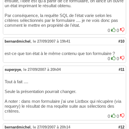
ensuite, l'idée est qu'à partir de ce formulaire, on lance un ouvre
un état imprimant le résultat obtenu.
Par conséquence, la requête SQL de l'état varie selon les
critères sélectionnés par le formulaire .... je ne vois donc pas
comment le mettre en propriété de l'état.
0
0
bernardmichel
,
le 27/09/2007 à 19h41
#10
est-ce que ton état à le même contenu que ton formulaire ?
0
0
superpye
,
le 27/09/2007 à 20h04
#11
Tout à fait ....
Seule la présentation pourrait changer.
A noter : dans mon formulaire j'ai une Listbox qui récupère (via
requery) le résultat de ma requête suite aux sélections des
critères.
0
0
bernardmichel
,
le 27/09/2007 à 20h14
#12