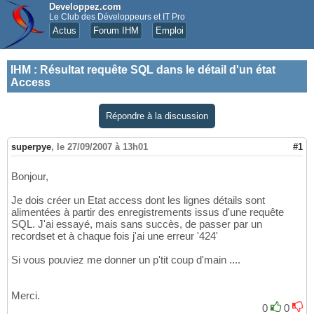
Developpez.com
Le Club des Développeurs et IT Pro
Actus
Forum IHM
Emploi
IHM
:
Résultat requête SQL dans le détail d'un état
Access
Répondre à la discussion
superpye
,
le 27/09/2007 à 13h01
#1
Bonjour,
Je dois créer un Etat access dont les lignes détails sont
alimentées à partir des enregistrements issus d'une requête
SQL. J'ai essayé, mais sans succès, de passer par un
recordset et à chaque fois j'ai une erreur '424'
Si vous pouviez me donner un p'tit coup d'main ....
Merci.
0
0