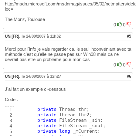
http://msdn.microsoft.com/msdnmag/issues/05/02/netmatters/defa
loc=
The Monz, Toulouse
0
0
UNi[FR]
,
le 24/09/2007 à 11h32
#5
Merci pour l'info je vais regarder ca, le seul inconvéniant avec ta
méthode c'est qu'elle ne passe pas sur Win98 mais ca ne
devrait pas etre un probléme pour mon cas
0
0
UNi[FR]
,
le 24/09/2007 à 12h27
#6
J'ai fait un exemple ci-dessous
Code :
private
 Thread thr;

1
private
 Thread thr2;

2
private
 FileStream _sin;

3
private
 FileStream _sout;

4
private
long
 _mCurrent;

5