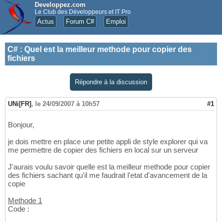
Developpez.com
Le Club des Développeurs et IT Pro
Actus
Forum C#
Emploi
C#
:
Quel est la meilleur methode pour copier des
fichiers
Répondre à la discussion
UNi[FR]
,
le 24/09/2007 à 10h57
#1
Bonjour,
je dois mettre en place une petite appli de style explorer qui va
me permettre de copier des fichiers en local sur un serveur
J'aurais voulu savoir quelle est la meilleur methode pour copier
des fichiers sachant qu'il me faudrait l'etat d'avancement de la
copie
Methode 1
Code :