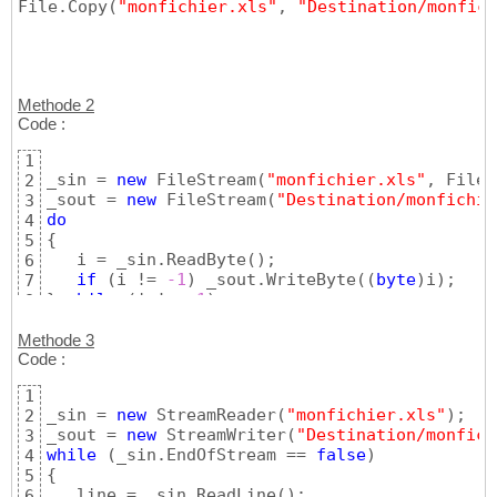
File.Copy
(
"monfichier.xls"
, 
"Destination/monfich
Methode 2
Code :
1
_sin = 
new
 FileStream
(
"monfichier.xls"
, FileM
2
_sout = 
new
 FileStream
(
"Destination/monfichie
3
do
4
{
5
   i = _sin.ReadByte
(
)
;

6
if
(
i != 
-1
)
 _sout.WriteByte
(
(
byte
)
i
)
7
}
while
(
i != 
-1
)
;
8
Methode 3
Code :
1
_sin = 
new
 StreamReader
(
"monfichier.xls"
)
;

2
_sout = 
new
 StreamWriter
(
"Destination/monfich
3
while
(
_sin.EndOfStream == 
false
)
4
{
5
   line = _sin.ReadLine
(
)
;

6