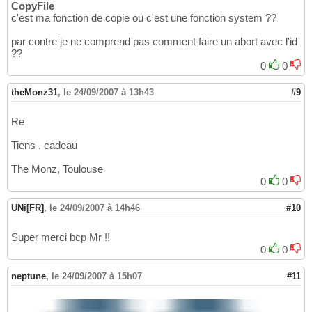
CopyFile
c'est ma fonction de copie ou c'est une fonction system ??
par contre je ne comprend pas comment faire un abort avec l'id
??
0
0
theMonz31
,
le 24/09/2007 à 13h43
#9
Re
Tiens , cadeau
The Monz, Toulouse
0
0
UNi[FR]
,
le 24/09/2007 à 14h46
#10
Super merci bcp Mr !!
0
0
neptune
,
le 24/09/2007 à 15h07
#11