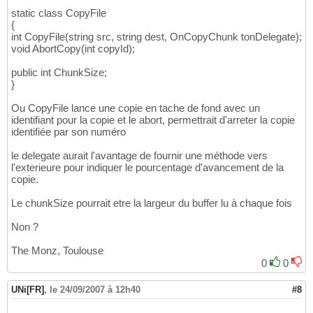
{
31
static class CopyFile
                    i = _sin.ReadByte
(
)
;

32
{
if
(
i != 
-1
)
 _sout.Write
33
int CopyFile(string src, string dest, OnCopyChunk tonDelegate);
this
._mCurrent++;

34
void AbortCopy(int copyId);
}
while
(
i != 
-1
)
;

35
}
36
public int ChunkSize;
catch
(
Exception ex
)
{
 Console.W
37
}
38
}
39
Ou CopyFile lance une copie en tache de fond avec un
40
identifiant pour la copie et le abort, permettrait d'arreter la copie
private
void
 refresh
(
)
41
identifiée par son numéro
{
42
            Console.Clear
(
)
;

43
le delegate aurait l'avantage de fournir une méthode vers
long
 _last, percent;

44
l'exterieure pour indiquer le pourcentage d'avancement de la
while
(
this
._mCurrent != 
this
._m
copie.
45
{
46
Le chunkSize pourrait etre la largeur du buffer lu à chaque fois
                    _last = 
this
._mCurrent;

47
                    percent = 
(
_last * 
100
)
 
48
Non ?
                    Console.Clear
(
)
;

49
                    Console.WriteLine
(
percen
50
The Monz, Toulouse
                    Thread.Sleep
(
2500
)
;

51
0
0
}
52
53
UNi[FR]
,
le 24/09/2007 à 12h40
#8
}
54