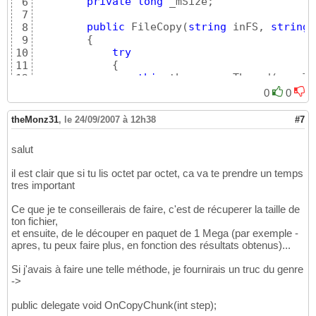
private
long
 _mSize;

6
7
public
 FileCopy
(
string
 inFS, 
string
 
8
{
9
try
10
{
11
this
.thr = 
new
 Thread
(
new
 Th
12
this
.thr2 = 
new
 Thread
(
new
 T
13
0
0
                _sin = 
new
 FileStream
(
inFS, 
14
                _sout = 
new
 FileStream
(
ouFS,
15
theMonz31
,
le 24/09/2007 à 12h38
#7
16
                thr.Start
(
)
;

17
salut
                thr2.Start
(
)
;

18
}
19
il est clair que si tu lis octet par octet, ca va te prendre un temps
catch
(
Exception ex
)
{
 Console.W
20
tres important
}
21
22
Ce que je te conseillerais de faire, c'est de récuperer la taille de
private
void
 copy
(
)
23
ton fichier,
{
24
et ensuite, de le découper en paquet de 1 Mega (par exemple -
try
25
apres, tu peux faire plus, en fonction des résultats obtenus)...
{
26
this
._mSize = _sin.Length;

27
Si j'avais à faire une telle méthode, je fournirais un truc du genre
this
._mCurrent = 
0
;

->
28
int
 i;

29
public delegate void OnCopyChunk(int step);
do
30