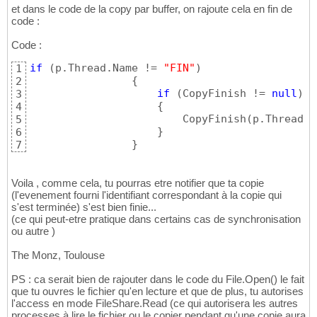
et dans le code de la copy par buffer, on rajoute cela en fin de
code :
Code :
if
(
p.Thread.Name != 
"FIN"
)
1
{
2
if
(
CopyFinish != 
null
)
3
{
4
                        CopyFinish
(
p.Thread.M
5
}
6
}
7
Voila , comme cela, tu pourras etre notifier que ta copie
(l'evenement fourni l'identifiant correspondant à la copie qui
s'est terminée) s'est bien finie...
(ce qui peut-etre pratique dans certains cas de synchronisation
ou autre )
The Monz, Toulouse
PS : ca serait bien de rajouter dans le code du File.Open() le fait
que tu ouvres le fichier qu'en lecture et que de plus, tu autorises
l'access en mode FileShare.Read (ce qui autorisera les autres
processes à lire le fichier ou le copier pendant qu'une copie aura