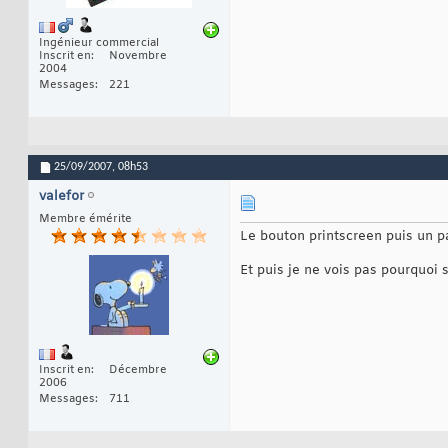
Ingénieur commercial
Inscrit en
Novembre
2004
Messages
221
25/09/2007,
08h53
valefor
Membre émérite
Le bouton printscreen puis un p
Et puis je ne vois pas pourquoi 
Inscrit en
Décembre
2006
Messages
711