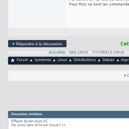
Pour finir, ce sont les commande
+
Cet
Répondre à la discussion
Actualités
FAQ LINUX
TUTORIELS LINUX
Forum
Systèmes
Linux
Distributions
Debian
impr
«
D
Discussions similaires
Effacer écran sous VC
Par issou dans le forum Visual C++