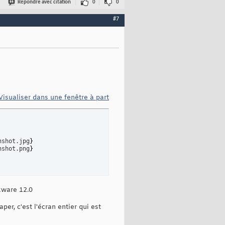
Répondre avec citation
0
0
#7
Visualiser dans une fenêtre à part
nshot.jpg
}
nshot.png
}
ckware 12.0
er, c'est l'écran entier qui est