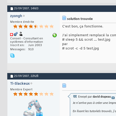
25/09/2007,
14h03
zyongh
solution trouvée
Membre émérite
C'est bon, ça fonctionne.
J'ai simplement remplacé la co
Conseil - Consultant en
# sleep 5 && scrot .... test.jpg
systèmes d'information
par
Inscrit en
Juin 2003
# scrot -c -d 5 test.jpg
Messages
910
25/09/2007,
22h28
Ti-Slackeux
Membre Expert
Envoyé par
david drapeau
Je n'arrive pas à créer une impr
En lisant les tutoriels trouvés,