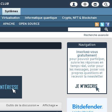
CLUB
Systèmes
Virtualisation
Informatique quantique
Crypto, NFT & Blockchain
APACHE
OPEN SOURCE
Recherche avancée
Navigation
Inscrivez-vous
gratuitement
pour pouvoir participer,
suivre les réponses en
temps réel, voter pour
les messages, poser vos
propres questions et
recevoir la newsletter
Outils de la discussion
Affichage