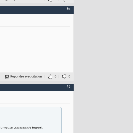
#4
Répondre avec citation
0
0
#5
c la fameuse commande import.