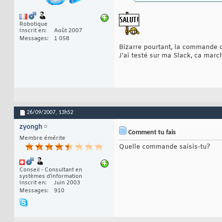
Robotique
Inscrit en
Août 2007
Messages
1 058
Bizarre pourtant, la commande d
J'ai testé sur ma Slack, ca marc
26/09/2007,
13h52
zyongh
Comment tu fais
Membre émérite
Quelle commande saisis-tu?
Conseil - Consultant en
systèmes d'information
Inscrit en
Juin 2003
Messages
910