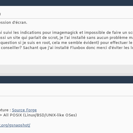
x
ession d'écran.
 j'ai suivi les indications pour imagemagick et impossible de faire un 
i un site qui parlait de scrot, je l'ai installé sans aucun problème ma
estion si je suis en root, cela me semble évident) pour effectuer le 
e conseiller? Sachant que j'ai installé Fluxbox donc merci d'éviter les
pture :
Source Forge
 -> All POSIX (Linux/BSD/UNIX-like OSes)
t.org/gsnapshot/