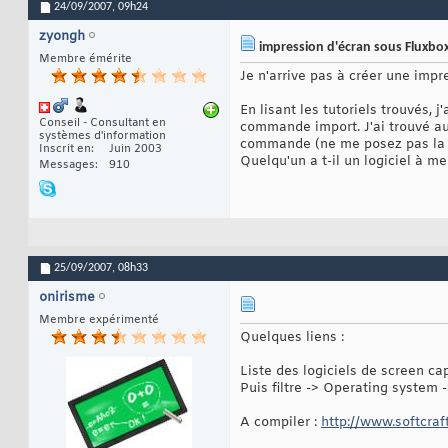
24/09/2007,
09h24
zyongh
impression d'écran sous Fluxbo
Membre émérite
Je n'arrive pas à créer une impr
En lisant les tutoriels trouvés,
Conseil - Consultant en
commande import. J'ai trouvé auss
systèmes d'information
commande (ne me posez pas la qu
Inscrit en
Juin 2003
Quelqu'un a t-il un logiciel à m
Messages
910
25/09/2007,
08h33
onirisme
Membre expérimenté
Quelques liens :
Liste des logiciels de screen ca
Puis filtre -> Operating system
A compiler :
http://www.softcraf