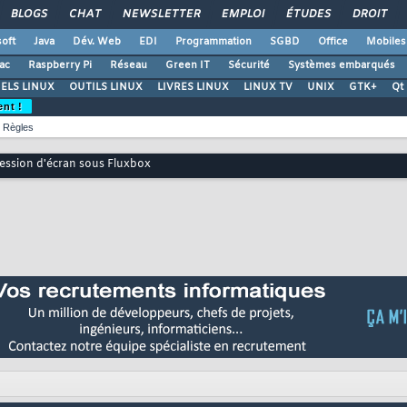
BLOGS
CHAT
NEWSLETTER
EMPLOI
ÉTUDES
DROIT
oft
Java
Dév. Web
EDI
Programmation
SGBD
Office
Mobiles
ac
Raspberry Pi
Réseau
Green IT
Sécurité
Systèmes embarqués
ELS LINUX
OUTILS LINUX
LIVRES LINUX
LINUX TV
UNIX
GTK+
Qt
ent !
Règles
ession d'écran sous Fluxbox