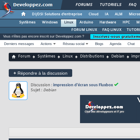
FORUMS
TUTORIELS
FAQ
DI/DSI Solutions d'entreprise
Cloud
IA
ALM
Micros
Systèmes
Windows
Linux
Arduino
Hardware
HPC
M
FORUM LINUX
FAQ LINUX
TUTORI
Vous n'êtes pas encore inscrit sur Developpez.com ?
Inscrivez-vous gratuitem
Derniers messages
Actions
Réseau social
Blogs
Agenda
Chat
Forum
Systèmes
Linux
Distributions
Debian
impr
+
Répondre à la discussion
Discussion :
impression d'écran sous Fluxbox
Sujet :
Debian