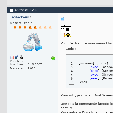
26/09/2007,
15h13
Ti-Slackeux
Membre Expert
Voici l'extrait de mon menu Flux
Code :
1
Robotique
[
submenu
]
(
Tools
)
2
Inscrit en
Août 2007
[
exec
]
(
Windo
3
Messages
1 058
[
exec
]
(
Scree
4
[
exec
]
(
Scree
5
[
exec
]
(
Regen
6
[
end
]
7
Pour info, je suis en Dual Scree
Une fois la commande lancée le c
capturé.
Par contre si l'on clic sur une fe