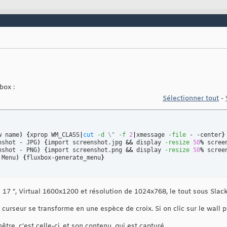
box :
Sélectionner tout
-
w name
)
{
xprop WM_CLASS
|
cut
-d
\"
-f
2
|
xmessage 
-file
 - -center
}
nshot - JPG
)
{
import screenshot.jpg 
&&
 display 
-resize
50
%
 scree
nshot - PNG
)
{
import screenshot.png 
&&
 display 
-resize
50
%
 scree
 Menu
)
{
fluxbox-generate_menu
}
n 17 ", Virtual 1600x1200 et résolution de 1024x768, le tout sous Sla
urseur se transforme en une espèce de croix. Si on clic sur le wall pap
nêtre, c'est celle-ci ,et son contenu, qui est capturé.