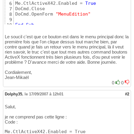
Me.CtlActiveX42.Enabled = 
True
6
DoCmd.Close

7
DoCmd.OpenForm 
"MenuEdition"
8
9
End
Sub
10
Le soucil c'est que ce bouton est dans le menu principal donc la
première fois que l'on clique dessus tout marche bien, par
contre quand je fais un retour vers le menu principal, là il veut
rien savoir, le truc c'est que tout mes autres command boutons
ActiveX fonctionnent très bien plusieurs fois, d'ou peut venir le
problème ? D'avance merci de votre aide. Bonne journée.
Cordialement,
Jean-Mikaël
0
0
Dolphy35
,
le 17/09/2007 à 12h01
#2
Salut,
je ne comprend pas cette ligne :
Code :
Me.CtlActiveX42.Enabled = True