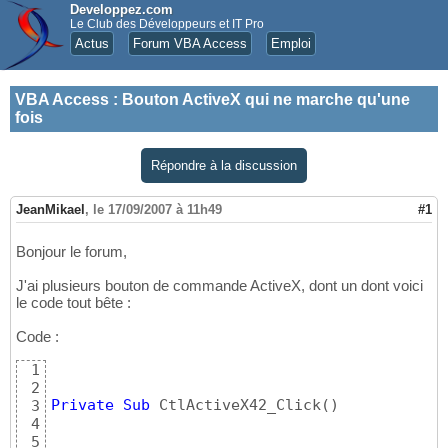
Developpez.com
Le Club des Développeurs et IT Pro
Actus
Forum VBA Access
Emploi
VBA Access
:
Bouton ActiveX qui ne marche qu'une
fois
Répondre à la discussion
JeanMikael
,
le 17/09/2007 à 11h49
#1
Bonjour le forum,
J'ai plusieurs bouton de commande ActiveX, dont un dont voici
le code tout bête :
Code :
1
2
Private
Sub
 CtlActiveX42_Click
(
)
3
4
5