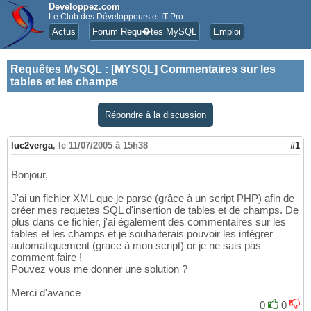
Developpez.com
Le Club des Développeurs et IT Pro
Actus
Forum Requ�tes MySQL
Emploi
Requêtes MySQL
:
[MYSQL] Commentaires sur les
tables et les champs
Répondre à la discussion
luc2verga
,
le 11/07/2005 à 15h38
#1
Bonjour,
J'ai un fichier XML que je parse (grâce à un script PHP) afin de
créer mes requetes SQL d'insertion de tables et de champs. De
plus dans ce fichier, j'ai également des commentaires sur les
tables et les champs et je souhaiterais pouvoir les intégrer
automatiquement (grace à mon script) or je ne sais pas
comment faire !
Pouvez vous me donner une solution ?
Merci d'avance
0
0