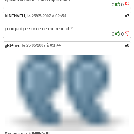
0
0
KINENVEU
,
le 25/05/2007 à 02h54
#7
pourquoi personne ne me repond ?
0
0
gk14fire
,
le 25/05/2007 à 09h44
#8
Envoyé par
KINENVEU