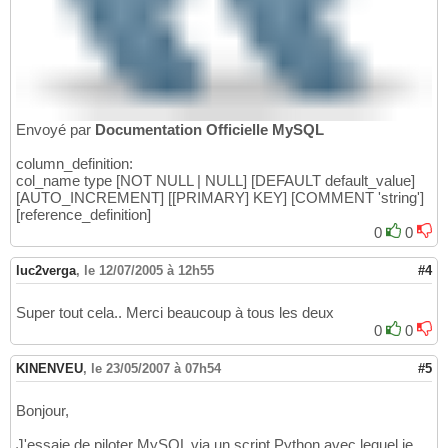
Envoyé par
Documentation Officielle MySQL
column_definition:
col_name type [NOT NULL | NULL] [DEFAULT default_value]
[AUTO_INCREMENT] [[PRIMARY] KEY] [COMMENT 'string']
[reference_definition]
0
0
luc2verga
,
le 12/07/2005 à 12h55
#4
Super tout cela.. Merci beaucoup à tous les deux
0
0
KINENVEU
,
le 23/05/2007 à 07h54
#5
Bonjour,
J'essaie de piloter MySQL via un script Python avec lequel je