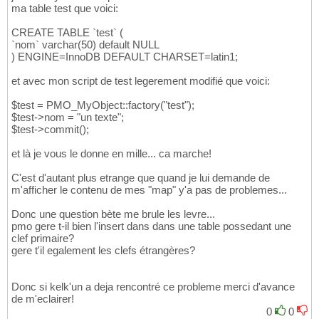
ma table test que voici:
CREATE TABLE `test` (
`nom` varchar(50) default NULL
) ENGINE=InnoDB DEFAULT CHARSET=latin1;
et avec mon script de test legerement modifié que voici:
$test = PMO_MyObject::factory("test");
$test->nom = "un texte";
$test->commit();
et là je vous le donne en mille... ca marche!
C'est d'autant plus etrange que quand je lui demande de
m'afficher le contenu de mes "map" y'a pas de problemes...
Donc une question bète me brule les levre...
pmo gere t-il bien l'insert dans dans une table possedant une
clef primaire?
gere t'il egalement les clefs étrangères?
Donc si kelk'un a deja rencontré ce probleme merci d'avance
de m'eclairer!
0
0