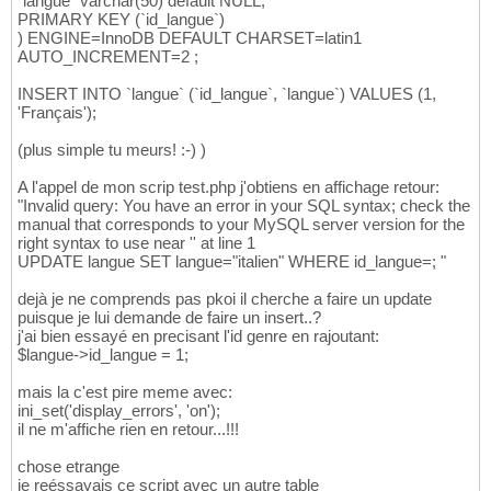
`langue` varchar(50) default NULL,
PRIMARY KEY (`id_langue`)
) ENGINE=InnoDB DEFAULT CHARSET=latin1
AUTO_INCREMENT=2 ;
INSERT INTO `langue` (`id_langue`, `langue`) VALUES (1,
'Français');
(plus simple tu meurs! :-) )
A l'appel de mon scrip test.php j'obtiens en affichage retour:
"Invalid query: You have an error in your SQL syntax; check the
manual that corresponds to your MySQL server version for the
right syntax to use near '' at line 1
UPDATE langue SET langue="italien" WHERE id_langue=; "
dejà je ne comprends pas pkoi il cherche a faire un update
puisque je lui demande de faire un insert..?
j'ai bien essayé en precisant l'id genre en rajoutant:
$langue->id_langue = 1;
mais la c'est pire meme avec:
ini_set('display_errors', 'on');
il ne m'affiche rien en retour...!!!
chose etrange
je reéssayais ce script avec un autre table