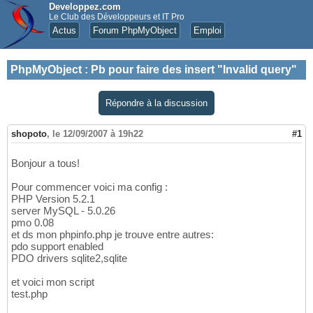
Developpez.com
Le Club des Développeurs et IT Pro
Actus
Forum PhpMyObject
Emploi
PhpMyObject
:
Pb pour faire des insert "Invalid query"
Répondre à la discussion
shopoto
,
le 12/09/2007 à 19h22
#1
Bonjour a tous!
Pour commencer voici ma config :
PHP Version 5.2.1
server MySQL - 5.0.26
pmo 0.08
et ds mon phpinfo.php je trouve entre autres:
pdo support enabled
PDO drivers sqlite2,sqlite
et voici mon script
test.php