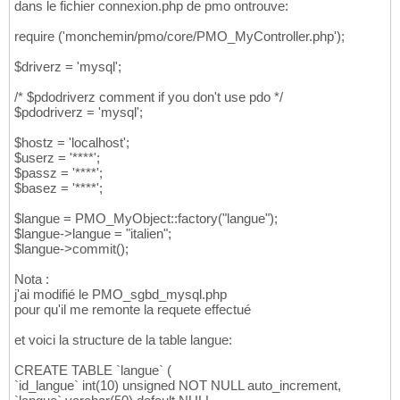
dans le fichier connexion.php de pmo ontrouve:
require ('monchemin/pmo/core/PMO_MyController.php');
$driverz = 'mysql';
/* $pdodriverz comment if you don't use pdo */
$pdodriverz = 'mysql';
$hostz = 'localhost';
$userz = '****';
$passz = '****';
$basez = '****';
$langue = PMO_MyObject::factory("langue");
$langue->langue = "italien";
$langue->commit();
Nota :
j'ai modifié le PMO_sgbd_mysql.php
pour qu'il me remonte la requete effectué
et voici la structure de la table langue:
CREATE TABLE `langue` (
`id_langue` int(10) unsigned NOT NULL auto_increment,