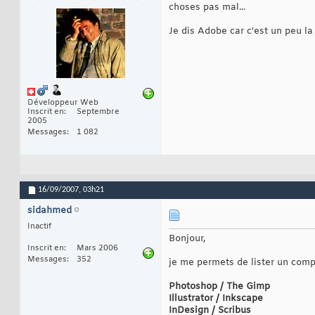
choses pas mal...
Je dis Adobe car c'est un peu la
Développeur Web
Inscrit en
Septembre
2005
Messages
1 082
16/09/2007,
03h21
sidahmed
Inactif
Bonjour,
Inscrit en
Mars 2006
Messages
352
je me permets de lister un compa
Photoshop / The Gimp
Illustrator / Inkscape
InDesign / Scribus