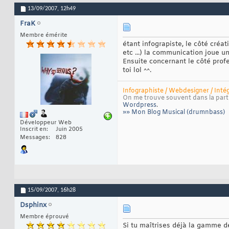
13/09/2007,
12h49
FraK
Membre émérite
étant infograpiste, le côté créa
etc ...) la communication joue u
Ensuite concernant le côté prof
toi lol ^^.
Infographiste / Webdesigner / Inté
On me trouve souvent dans la part
Wordpress
.
»» Mon Blog Musical (drumnbass)
Développeur Web
Inscrit en
Juin 2005
Messages
828
15/09/2007,
16h28
Dsphinx
Membre éprouvé
Si tu maîtrises déjà la gamme de