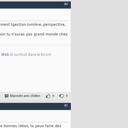
#4
cément (gestion lumière, perspective,
sinon tu n'auras pas grand monde chez
t Web
et surtout dans le forum
Répondre avec citation
0
0
#5
de bonnes idées, tu peux faire des