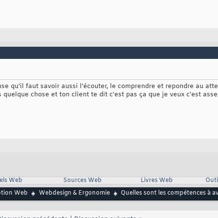
ense qu'il faut savoir aussi l'écouter, le comprendre et repondre au at
 quelque chose et ton client te dit c'est pas ça que je veux c'est ass
iels Web
Sources Web
Livres Web
Outi
ption Web
Webdesign & Ergonomie
Quelles sont les compétences à a