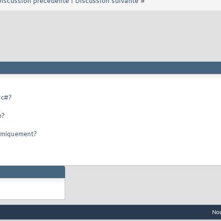
iscussion précédente
|
Discussion suivante
»
n c#?
e?
namiquement?
Nou