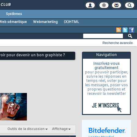
CLUB
Systèmes
Web sémantique
Webmarketing
(X)HTML
Recherche avancée
Navigation
voir pour devenir un bon graphiste ?
Inscrivez-vous
gratuitement
pour pouvoir participer,
suivre les réponses en
temps réel, voter pour
les messages, poser vos
propres questions et
recevoir la newsletter
Outils de la discussion
Affichage