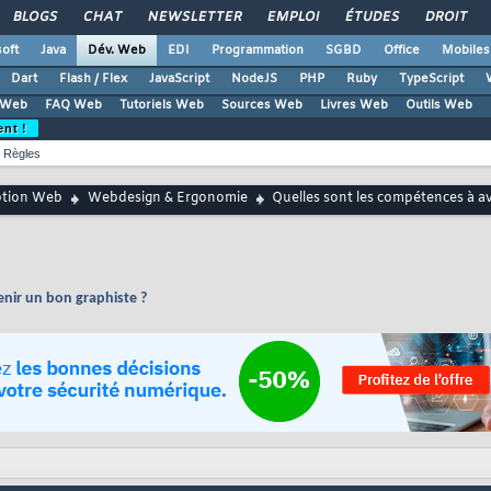
BLOGS
CHAT
NEWSLETTER
EMPLOI
ÉTUDES
DROIT
oft
Java
Dév. Web
EDI
Programmation
SGBD
Office
Mobiles
Dart
Flash / Flex
JavaScript
NodeJS
PHP
Ruby
TypeScript
 Web
FAQ Web
Tutoriels Web
Sources Web
Livres Web
Outils Web
ent !
Règles
ption Web
Webdesign & Ergonomie
Quelles sont les compétences à a
enir un bon graphiste ?