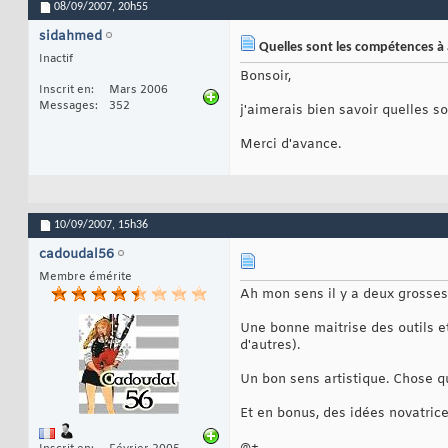
08/09/2007,
20h55
sidahmed
Quelles sont les compétences à 
Inactif
Bonsoir,
Inscrit en
Mars 2006
Messages
352
j'aimerais bien savoir quelles 
Merci d'avance.
10/09/2007,
15h36
cadoudal56
Membre émérite
Ah mon sens il y a deux grosses q
Une bonne maitrise des outils et
d'autres).
Un bon sens artistique. Chose que
Et en bonus, des idées novatrices
@+