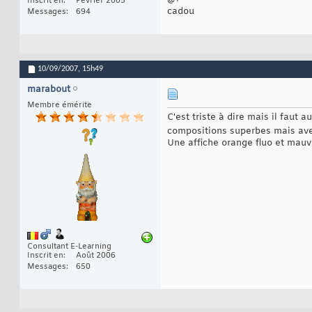
Inscrit en
Février 2005
cadou
Messages
694
10/09/2007,
15h49
marabout
Membre émérite
C'est triste à dire mais il faut a
compositions superbes mais av
Une affiche orange fluo et mauve,
Consultant E-Learning
Inscrit en
Août 2006
Messages
650