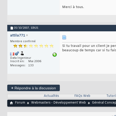
Merci à tous.
05/10/2007,
10h31
attila771
Membre confirmé
Si tu travail pour un client je p
beaucoup de temps car si tu fais
Data Ingenieur
Inscrit en
Mai 2006
Messages
133
+
Répondre à la discussion
Actualités
FAQs Web
Tutor
Forum
Webmasters - Développement Web
Général Conce