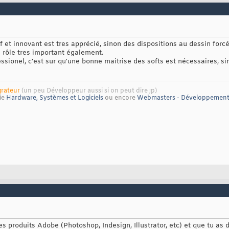
tif et innovant est tres apprécié, sinon des dispositions au dessin for
n rôle tres important également.
essionel, c'est sur qu'une bonne maitrise des softs est nécessaires, 
grateur
(un peu Développeur aussi si on peut dire ;p)
ie
Hardware, Systèmes et Logiciels
ou encore
Webmasters - Développemen
s produits Adobe (Photoshop, Indesign, Illustrator, etc) et que tu as 