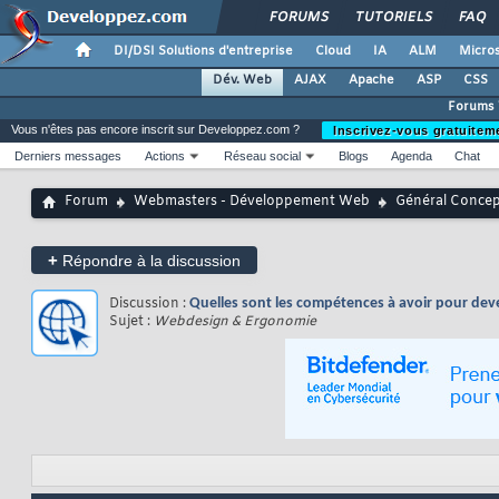
FORUMS
TUTORIELS
FAQ
DI/DSI Solutions d'entreprise
Cloud
IA
ALM
Micros
Dév. Web
AJAX
Apache
ASP
CSS
Forums
Vous n'êtes pas encore inscrit sur Developpez.com ?
Inscrivez-vous gratuitem
Derniers messages
Actions
Réseau social
Blogs
Agenda
Chat
Forum
Webmasters - Développement Web
Général Conce
+
Répondre à la discussion
Discussion :
Quelles sont les compétences à avoir pour dev
Sujet :
Webdesign & Ergonomie