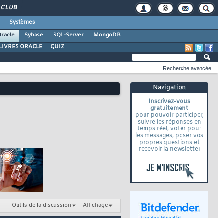
CLUB
Systèmes
racle
Sybase
SQL-Server
MongoDB
LIVRES ORACLE
QUIZ
Recherche avancée
Navigation
Inscrivez-vous
gratuitement
pour pouvoir participer,
suivre les réponses en
temps réel, voter pour
les messages, poser vos
propres questions et
recevoir la newsletter
Outils de la discussion
Affichage