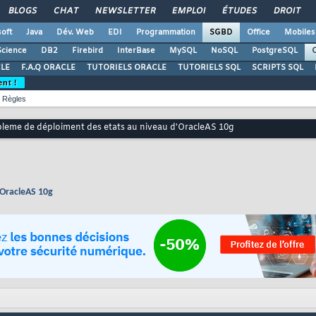
BLOGS
CHAT
NEWSLETTER
EMPLOI
ÉTUDES
DROIT
oft
Java
Dév. Web
EDI
Programmation
SGBD
Office
Mobiles
Science
DB2
Firebird
InterBase
MySQL
NoSQL
PostgreSQL
O
LE
F.A.Q ORACLE
TUTORIELS ORACLE
TUTORIELS SQL
SCRIPTS SQL
ent !
Règles
leme de déploiment des etats au niveau d'OracleAS 10g
'OracleAS 10g