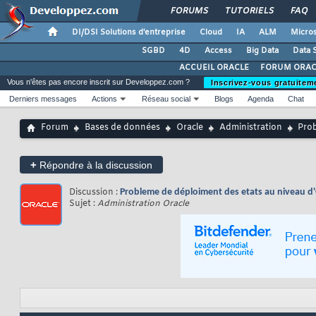
FORUMS
TUTORIELS
FAQ
DI/DSI Solutions d'entreprise
Cloud
IA
ALM
Micros
SGBD
4D
Access
Big Data
Data 
ACCUEIL ORACLE
FORUM ORAC
Vous n'êtes pas encore inscrit sur Developpez.com ?
Inscrivez-vous gratuitem
Derniers messages
Actions
Réseau social
Blogs
Agenda
Chat
Forum
Bases de données
Oracle
Administration
Prob
+
Répondre à la discussion
Discussion :
Probleme de déploiment des etats au niveau d
Sujet :
Administration Oracle