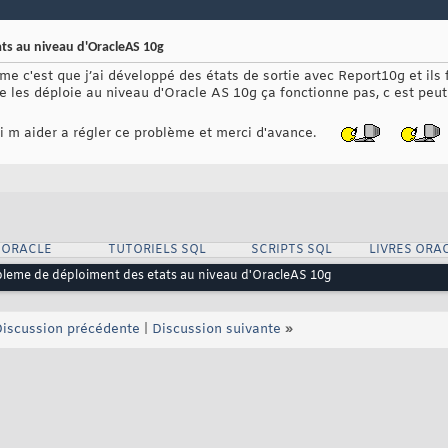
ts au niveau d'OracleAS 10g
me c'est que j’ai développé des états de sortie avec Report10g et ils
les déploie au niveau d'Oracle AS 10g ça fonctionne pas, c est peut 
ai m aider a régler ce problème et merci d'avance.
 ORACLE
TUTORIELS SQL
SCRIPTS SQL
LIVRES ORA
leme de déploiment des etats au niveau d'OracleAS 10g
iscussion précédente
|
Discussion suivante
»