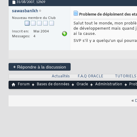
31/08/2007,
12h09
sawasbanikh
Probleme de déploiment des eta
Nouveau membre du Club
Salut tout le monde, mon problè
de développement mais quand je 
Inscrit en
Mai 2004
ai la cause.
Messages
4
SVP s'il y a quelqu'un qui pourr
+
Répondre à la discussion
Actualités
F.A.Q ORACLE
TUTORIELS
Forum
Bases de données
Oracle
Administration
Prob
«
D