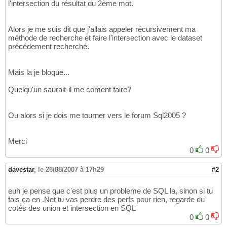
l'intersection du résultat du 2ème mot.
Alors je me suis dit que j'allais appeler récursivement ma
méthode de recherche et faire l'intersection avec le dataset
précédement recherché.
Mais la je bloque...
Quelqu'un saurait-il me coment faire?
Ou alors si je dois me tourner vers le forum Sql2005 ?
Merci
0
0
davestar
,
le 28/08/2007 à 17h29
#2
euh je pense que c'est plus un probleme de SQL la, sinon si tu
fais ça en .Net tu vas perdre des perfs pour rien, regarde du
cotés des union et intersection en SQL
0
0