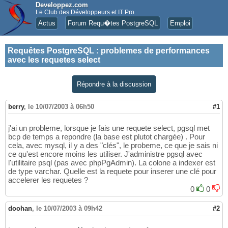
Developpez.com
Le Club des Développeurs et IT Pro
Actus
Forum Requ�tes PostgreSQL
Emploi
Requêtes PostgreSQL
:
problemes de performances
avec les requetes select
Répondre à la discussion
berry
,
le 10/07/2003 à 06h50
#1
j'ai un probleme, lorsque je fais une requete select, pgsql met
bcp de temps a repondre (la base est plutot chargée) . Pour
cela, avec mysql, il y a des "clés", le probeme, ce que je sais ni
ce qu'est encore moins les utiliser. J'administre pgsql avec
l'utilitaire psql (pas avec phpPgAdmin). La colone a indexer est
de type varchar. Quelle est la requete pour inserer une clé pour
accelerer les requetes ?
0
0
doohan
,
le 10/07/2003 à 09h42
#2