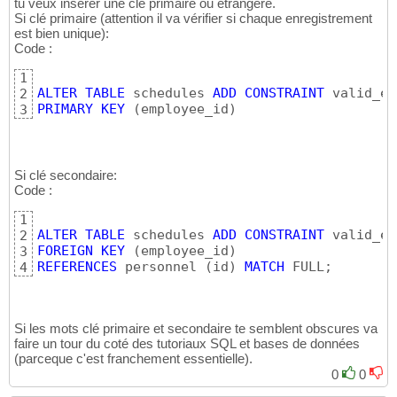
tu veux inserer une clé primaire ou etrangère.
Si clé primaire (attention il va vérifier si chaque enregistrement
est bien unique):
Code :
1
ALTER
TABLE
 schedules 
ADD
CONSTRAINT
2
PRIMARY
KEY
(
employee_id
)
3
Si clé secondaire:
Code :
1
ALTER
TABLE
 schedules 
ADD
CONSTRAINT
2
FOREIGN
KEY
(
employee_id
)
3
REFERENCES
 personnel 
(
id
)
MATCH
 FULL;
4
Si les mots clé primaire et secondaire te semblent obscures va
faire un tour du coté des tutoriaux SQL et bases de données
(parceque c'est franchement essentielle).
0
0