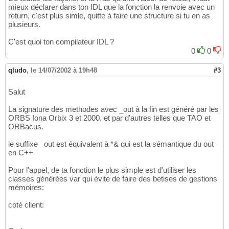
mieux déclarer dans ton IDL que la fonction la renvoie avec un
return, c'est plus simle, quitte à faire une structure si tu en as
plusieurs.
C'est quoi ton compilateur IDL ?
0
0
qludo
,
le 14/07/2002 à 19h48
#3
Salut
La signature des methodes avec _out à la fin est généré par les
ORBS Iona Orbix 3 et 2000, et par d'autres telles que TAO et
ORBacus.
le suffixe _out est équivalent à *& qui est la sémantique du out
en C++
Pour l'appel, de ta fonction le plus simple est d'utiliser les
classes générées var qui évite de faire des betises de gestions
mémoires:
coté client: