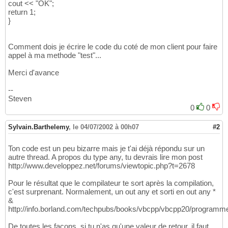
cout << "OK";
return 1;
}
Comment dois je écrire le code du coté de mon client pour faire
appel à ma methode "test"...
Merci d'avance
--
Steven
0
0
Sylvain.Barthelemy
,
le 04/07/2002 à 00h07
#2
Ton code est un peu bizarre mais je t'ai déjà répondu sur un
autre thread. A propos du type any, tu devrais lire mon post
http://www.developpez.net/forums/viewtopic.php?t=2678
Pour le résultat que le compilateur te sort après la compilation,
c'est surprenant. Normalement, un out any et sorti en out any *
&
http://info.borland.com/techpubs/books/vbcpp/vbcpp20/programm
De toutes les façons, si tu n'as qu'une valeur de retour, il faut