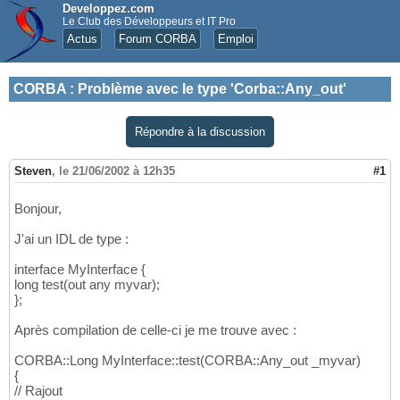
Developpez.com
Le Club des Développeurs et IT Pro
Actus
Forum CORBA
Emploi
CORBA
:
Problème avec le type 'Corba::Any_out'
Répondre à la discussion
Steven
,
le 21/06/2002 à 12h35
#1
Bonjour,
J'ai un IDL de type :
interface MyInterface {
long test(out any myvar);
};
Après compilation de celle-ci je me trouve avec :
CORBA::Long MyInterface::test(CORBA::Any_out _myvar)
{
// Rajout