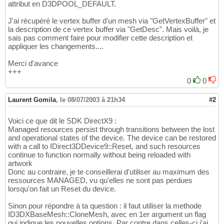
attribut en D3DPOOL_DEFAULT.
J'ai récupéré le vertex buffer d'un mesh via "GetVertexBuffer" et
la description de ce vertex buffer via "GetDesc". Mais voilà, je
sais pas comment faire pour modifier cette description et
appliquer les changements....
Merci d'avance
+++
0
0
Laurent Gomila
,
le 08/07/2003 à 21h34
#2
Voici ce que dit le SDK DirectX9 :
Managed resources persist through transitions between the lost
and operational states of the device. The device can be restored
with a call to IDirect3DDevice9::Reset, and such resources
continue to function normally without being reloaded with
artwork
Donc au contraire, je te conseillerai d'utiliser au maximum des
ressources MANAGED, vu qu'elles ne sont pas perdues
lorsqu'on fait un Reset du device.
Sinon pour répondre à ta question : il faut utiliser la methode
ID3DXBaseMesh::CloneMesh, avec en 1er argument un flag
qui indique les nouvelles options. Par contre dans celles-ci j'ai