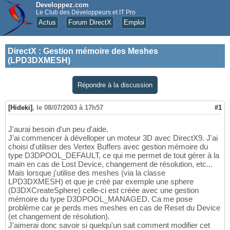
Developpez.com
Le Club des Développeurs et IT Pro
Actus
Forum DirectX
Emploi
DirectX
:
Gestion mémoire des Meshes
(LPD3DXMESH)
Répondre à la discussion
[Hideki]
,
le 08/07/2003 à 17h57
#1
J'aurai besoin d'un peu d'aide.
J'ai commencer à dévelloper un moteur 3D avec DirectX9. J'ai
choisi d'utiliser des Vertex Buffers avec gestion mémoire du
type D3DPOOL_DEFAULT, ce qui me permet de tout gérer à la
main en cas de Lost Device, changement de résolution, etc...
Mais lorsque j'utilise des meshes (via la classe
LPD3DXMESH) et que je créé par exemple une sphere
(D3DXCreateSphere) celle-ci est créée avec une gestion
mémoire du type D3DPOOL_MANAGED. Ca me pose
problème car je perds mes meshes en cas de Reset du Device
(et changement de résolution).
J'aimerai donc savoir si quelqu'un sait comment modifier cet