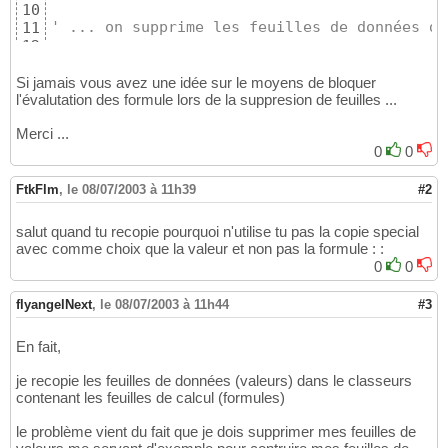
10
' ... on supprime les feuilles de données da
11
....

12
13
' ouverture du classeur contenant 1 feuille 
14
Si jamais vous avez une idée sur le moyens de bloquer
XL.Workbooks.OpenText FileName:=NomFichierSo
l'évalutation des formule lors de la suppresion de feuilles ...
15
16
Merci ...
Set
 p_classeur = XL.Workbooks
(
2
)
17
0
0
18
' on copies les donnnées dans le classeur co
19
p_classeur.Sheets
(
1
)
.Copy After:=classeur.Sh
20
FtkFlm
,
le 08/07/2003 à 11h39
#2
classeur.Sheets
(
classeur.Sheets.Count
)
.Name 
21
p_classeur.Close

22
salut quand tu recopie pourquoi n'utilise tu pas la copie special
....
23
avec comme choix que la valeur et non pas la formule : :
0
0
flyangelNext
,
le 08/07/2003 à 11h44
#3
En fait,
je recopie les feuilles de données (valeurs) dans le classeurs
contenant les feuilles de calcul (formules)
le problème vient du fait que je dois supprimer mes feuilles de