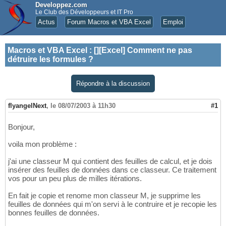
Developpez.com
Le Club des Développeurs et IT Pro
Actus
Forum Macros et VBA Excel
Emploi
Macros et VBA Excel
:
[][Excel] Comment ne pas
détruire les formules ?
Répondre à la discussion
flyangelNext
,
le 08/07/2003 à 11h30
#1
Bonjour,
voila mon problème :
j'ai une classeur M qui contient des feuilles de calcul, et je dois
insérer des feuilles de données dans ce classeur. Ce traitement
vos pour un peu plus de milles itérations.
En fait je copie et renome mon classeur M, je supprime les
feuilles de données qui m'on servi à le contruire et je recopie les
bonnes feuilles de données.