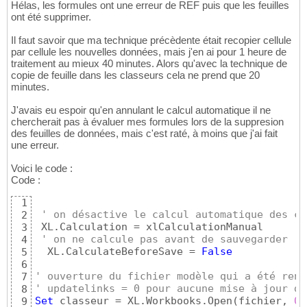
Hélas, les formules ont une erreur de REF puis que les feuilles
ont été supprimer.
Il faut savoir que ma technique précèdente était recopier cellule
par cellule les nouvelles données, mais j'en ai pour 1 heure de
traitement au mieux 40 minutes. Alors qu'avec la technique de
copie de feuille dans les classeurs cela ne prend que 20
minutes.
J'avais eu espoir qu'en annulant le calcul automatique il ne
chercherait pas à évaluer mes formules lors de la suppresion
des feuilles de données, mais c'est raté, à moins que j'ai fait
une erreur.
Voici le code :
Code :
1
' on désactive le calcul automatique des cl
2
 XL.Calculation = xlCalculationManual

3
' on ne calcule pas avant de sauvegarder
4
  XL.CalculateBeforeSave = 
False
5
6
' ouverture du fichier modèle qui a été reno
7
' updatelinks = 0 pour aucune mise à jour de
8
Set
 classeur = XL.Workbooks.Open
(
fichier, 
0
)
9