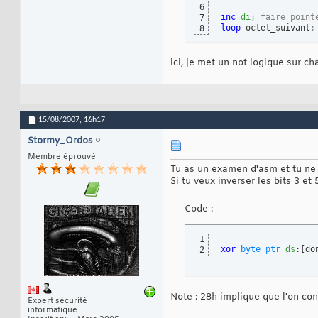
6
inc
di
; faire point
7
loop
 octet_suivant
;
8
ici, je met un not logique sur ch
15/08/2007,
16h17
Stormy_Ordos
Membre éprouvé
Tu as un examen d'asm et tu ne 
Si tu veux inverser les bits 3 et 
Code :
1
xor
byte
ptr
ds
:
[
do
2
Note : 28h implique que l'on con
Expert sécurité
informatique