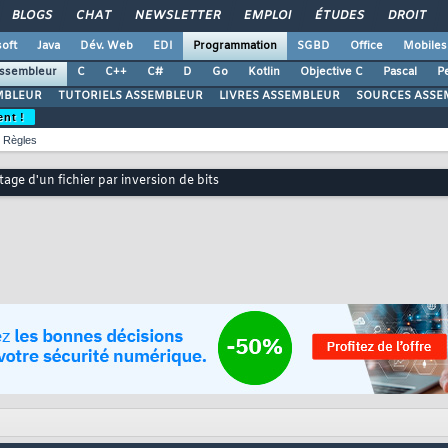
BLOGS
CHAT
NEWSLETTER
EMPLOI
ÉTUDES
DROIT
oft
Java
Dév. Web
EDI
Programmation
SGBD
Office
Mobiles
ssembleur
C
C++
C#
D
Go
Kotlin
Objective C
Pascal
Pe
MBLEUR
TUTORIELS ASSEMBLEUR
LIVRES ASSEMBLEUR
SOURCES ASSE
ent !
Règles
age d'un fichier par inversion de bits