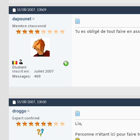
15/08/2007,
13h09
dapounet
Membre chevronné
Tu es obligé de tout faire en as
Étudiant
Inscrit en
Juillet 2007
Messages
469
15/08/2007,
13h30
droggo
Expert confirmé
Lio,
Personne n'étant ici pour faire t