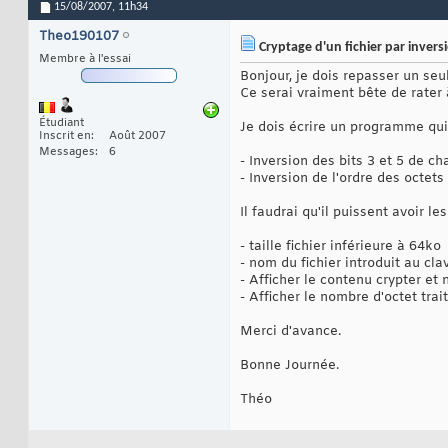
15/08/2007,
11h34
Theo190107
Cryptage d'un fichier par inversi
Membre à l'essai
Bonjour, je dois repasser un se
Ce serai vraiment bête de rater
Étudiant
Je dois écrire un programme qui 
Inscrit en
Août 2007
Messages
6
- Inversion des bits 3 et 5 de ch
- Inversion de l'ordre des octets 
Il faudrai qu'il puissent avoir le
- taille fichier inférieure à 64ko
- nom du fichier introduit au cla
- Afficher le contenu crypter et 
- Afficher le nombre d'octet trait
Merci d'avance.
Bonne Journée.
Théo