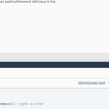
as particulièrement délicieux à lire.
Sélectionner tout
-
nnees+
di
]
; crypte un octet