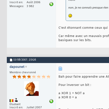
Inscrit en
Août 2006
Messages
3 982
non, je ne connais presque rien 
C'est étonnant comme ceux qui n
Car même avec un mauvais prof, 
basiques sur les bits.
15/08/2007,
21h26
dapounet
Membre chevronné
Bah pour faire apprendre une API
Pour inverser un bit :
a XOR 1 = NOT a
a XOR 0 = a
Étudiant
Inscrit en
Juillet 2007