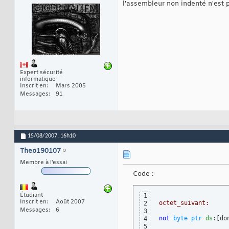
l'assembleur non indenté n'est p
Expert sécurité
informatique
Inscrit en
Mars 2005
Messages
91
15/08/2007,
16h10
Theo190107
Membre à l'essai
Code :
Étudiant
1
Inscrit en
Août 2007
octet_suivant:
2
Messages
6
3
not
byte
ptr
ds
:
[
do
4
5