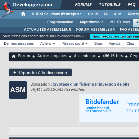
FORUMS
TUTORIELS
FAQ
DI/DSI Solutions d'entreprise
Cloud
IA
ALM
Micros
Programmation
Algorithmique
2D-3D-Jeux
A
ACTUALITÉS ASSEMBLEUR
FORUM ASSEMBLEUR
FAQ ASSE
Vous n'êtes pas encore inscrit sur Developpez.com ?
Inscrivez-vous gratuitem
Derniers messages
Actions
Réseau social
Blogs
Agenda
Chat
Forum
Autres langages
Assembleur
x86 16-bits
Crypt
+
Répondre à la discussion
Discussion :
Cryptage d'un fichier par inversion de bits
Sujet :
x86 16-bits Assembleur