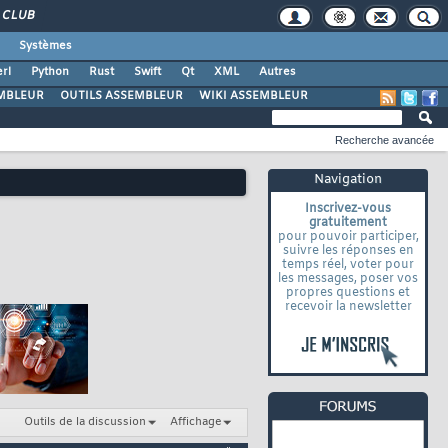
CLUB
Systèmes
rl
Python
Rust
Swift
Qt
XML
Autres
MBLEUR
OUTILS ASSEMBLEUR
WIKI ASSEMBLEUR
Recherche avancée
Navigation
Inscrivez-vous
gratuitement
pour pouvoir participer,
suivre les réponses en
temps réel, voter pour
les messages, poser vos
propres questions et
recevoir la newsletter
Outils de la discussion
Affichage