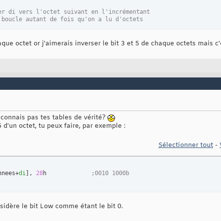
er di vers l'octet suivant en l'incrémentant
 boucle autant de fois qu'on a lu d'octets
aque octet or j'aimerais inverser le bit 3 et 5 de chaque octets mais c
connais pas tes tables de vérité?
5 d'un octet, tu peux faire, par exemple :
Sélectionner tout
-
nnees+
di
]
, 
28
h             
;0010 1000b
sidère le bit Low comme étant le bit 0.