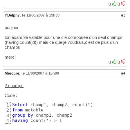
0
0
PDelph7
,
le 11/08/2007 à 15h39
#3
bonjour
ton example valable pour une clé composée d'un seul champs
(having count(id)) mais ce que je voudrais,c'est de plus d'un
champs
merci
0
0
Mercure
,
le 11/08/2007 à 16h00
#4
2 champs
Code :
Select
 champ1, champ2, count
(
*
)
1
from
2
group
by
3
having
 count
(
*
)
 > 
1
4