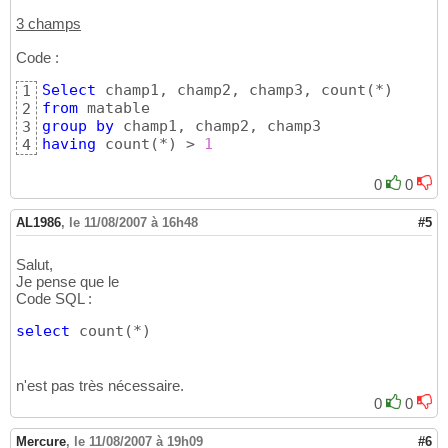
3 champs
Code :
Select
 champ1, champ2, champ3, count
(
*
)
1
from
2
group
by
3
having
 count
(
*
)
 > 
1
4
0
0
AL1986
,
le 11/08/2007 à 16h48
#5
Salut,
Je pense que le
Code SQL :
select
 count
(
*
)
n'est pas très nécessaire.
0
0
Mercure
,
le 11/08/2007 à 19h09
#6