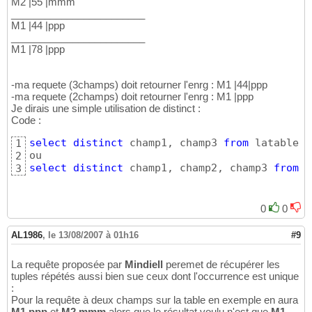
M2 |55 |mmm
________________________
M1 |44 |ppp
________________________
M1 |78 |ppp
-ma requete (3champs) doit retourner l'enrg : M1 |44|ppp
-ma requete (2champs) doit retourner l'enrg : M1 |ppp
Je dirais une simple utilisation de distinct :
Code :
select
distinct
 champ1, champ3 
from
 latable

1
2
select
distinct
 champ1, champ2, champ3 
from
 l
3
0
0
AL1986
,
le 13/08/2007 à 01h16
#9
La requête proposée par
Mindiell
peremet de récupérer les
tuples répétés aussi bien sue ceux dont l'occurrence est unique
:
Pour la requête à deux champs sur la table en exemple en aura
M1 ppp
et
M2 mmm
alors que le résultat voulu n'est que
M1