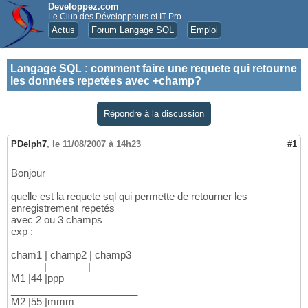
Developpez.com
Le Club des Développeurs et IT Pro
Actus
Forum Langage SQL
Emploi
Langage SQL
:
comment faire une requete qui retourne
les données repetées avec +champ?
Répondre à la discussion
PDelph7
,
le 11/08/2007 à 14h23
#1
Bonjour
quelle est la requete sql qui permette de retourner les
enregistrement repetés
avec 2 ou 3 champs
exp :
cham1 | champ2 | champ3
______|_______ |_______
M1 |44 |ppp
_______________________
M2 |55 |mmm