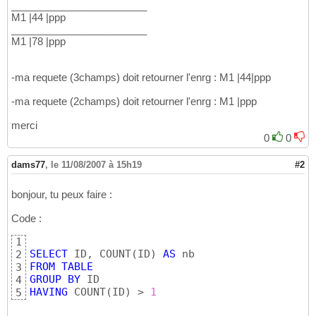
________________________
M1 |44 |ppp
________________________
M1 |78 |ppp
-ma requete (3champs) doit retourner l'enrg : M1 |44|ppp
-ma requete (2champs) doit retourner l'enrg : M1 |ppp
merci
0
0
dams77
,
le 11/08/2007 à 15h19
#2
bonjour, tu peux faire :
Code :
1
SELECT
 ID, COUNT
(
ID
)
AS
2
FROM
TABLE
3
GROUP
BY
4
HAVING
 COUNT
(
ID
)
 > 
1
5