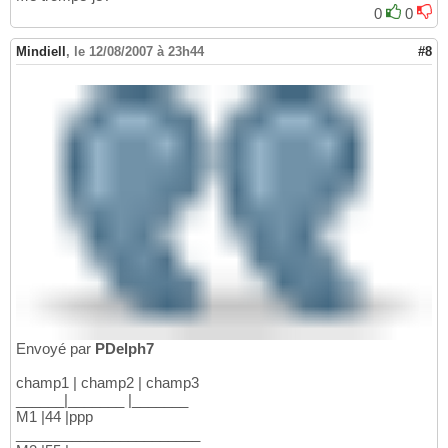
0
0
Mindiell
,
le 12/08/2007 à 23h44
#8
Envoyé par
PDelph7
champ1 | champ2 | champ3
______|_______ |_______
M1 |44 |ppp
_______________________