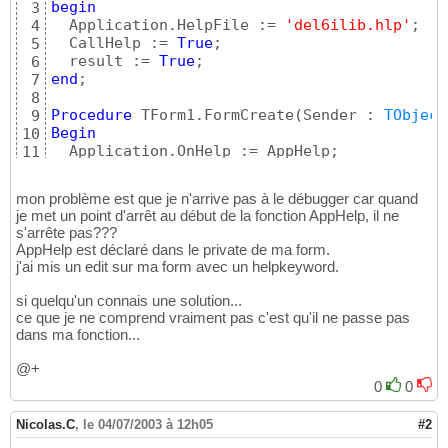
begin
3
  Application.HelpFile := 
'del6ilib.hlp'
;

4
  CallHelp := 
True
;

5
  result := 
True
6
end
;

7
8
Procedure
 TForm1.FormCreate
(
Sender : 
TObject
9
Begin
10
11
End
;
12
mon problème est que je n'arrive pas à le débugger car quand
je met un point d'arrêt au début de la fonction AppHelp, il ne
s'arrête pas???
AppHelp est déclaré dans le private de ma form.
j'ai mis un edit sur ma form avec un helpkeyword.
si quelqu'un connais une solution...
ce que je ne comprend vraiment pas c'est qu'il ne passe pas
dans ma fonction...
@+
0
0
Nicolas.C
,
le 04/07/2003 à 12h05
#2