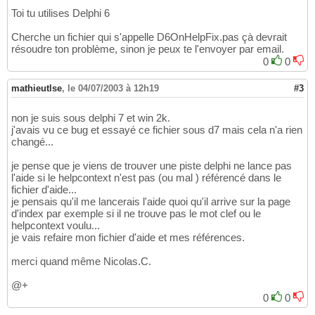
Toi tu utilises Delphi 6
Cherche un fichier qui s'appelle D6OnHelpFix.pas çà devrait
résoudre ton problème, sinon je peux te l'envoyer par email.
0
0
mathieutlse
,
le 04/07/2003 à 12h19
#3
non je suis sous delphi 7 et win 2k.
j'avais vu ce bug et essayé ce fichier sous d7 mais cela n'a rien
changé...
je pense que je viens de trouver une piste delphi ne lance pas
l'aide si le helpcontext n'est pas (ou mal ) référencé dans le
fichier d'aide...
je pensais qu'il me lancerais l'aide quoi qu'il arrive sur la page
d'index par exemple si il ne trouve pas le mot clef ou le
helpcontext voulu...
je vais refaire mon fichier d'aide et mes références.
merci quand même Nicolas.C.
@+
0
0