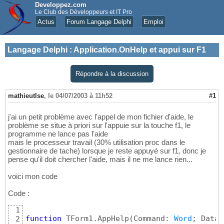
Developpez.com
Le Club des Développeurs et IT Pro
Actus
Forum Langage Delphi
Emploi
Langage Delphi
:
Application.OnHelp et appui sur F1
Répondre à la discussion
mathieutlse
,
le 04/07/2003 à 11h52
#1
j'ai un petit problème avec l'appel de mon fichier d'aide, le
problème se situe à priori sur l'appuie sur la touche f1, le
programme ne lance pas l'aide
mais le processeur travail (30% utilisation proc dans le
gestionnaire de tache) lorsque je reste appuyé sur f1, donc je
pense qu'il doit chercher l'aide, mais il ne me lance rien...
voici mon code
Code :
1
function
 TForm1.AppHelp
(
Command: 
Word
; Data:
2