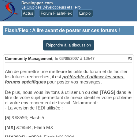
Developpez.com
Le Club des Développeurs et IT Pro
Actus
Forum Flash/Flex
Emploi
Flash/Flex
:
A lire avant de poster sur ces forums !
Répondre à la discussion
Community Management
,
le 03/08/2007 à 13h47
#1
Afin de permettre une meilleure lisibilité du forum et de faciliter
les futures recherches, il est
préférable d'utiliser les sous-
forums spécifiques
pour poster vos messages.
De plus, nous vous invitons à utiliser un ou des
[TAGS]
dans le
titre de votre sujet permettant de mieux identifier votre problème
et votre environnement de travail. Notamment :
- La version de l'EDI utilisée :
[5]
&#8594; Flash 5
[MX]
&#8594; Flash MX