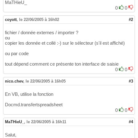
MaTHieU_
0
0
coyott
,
le 22/06/2005 à 16h02
#2
fichier / donnée externes / importer ?
ou
copier les donnée et collé :-) sur le sélecteur (s'il est affiché)
ou par code
tout dépend comment ce présente ton interface de saisie
0
0
nico.chev
,
le 22/06/2005 à 16h05
#3
En VB, utilise la fonction
Docmd.transfertspreadsheet
0
0
MaTHieU_
,
le 22/06/2005 à 16h11
#4
Salut,