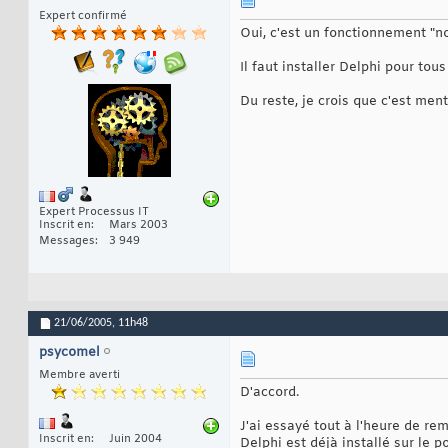
Expert confirmé
Oui, c'est un fonctionnement "nor
Il faut installer Delphi pour tous
Du reste, je crois que c'est me
Expert Processus IT
Inscrit en
Mars 2003
Messages
3 949
21/06/2005,
11h48
psycomel
Membre averti
D'accord.
J'ai essayé tout à l'heure de rem
Inscrit en
Juin 2004
Delphi est déjà installé sur le po