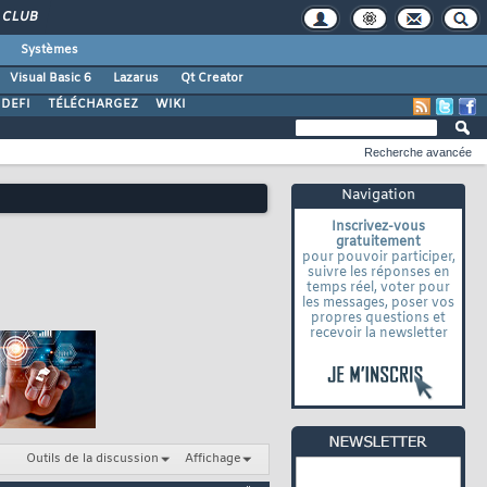
CLUB
Systèmes
Visual Basic 6
Lazarus
Qt Creator
DEFI
TÉLÉCHARGEZ
WIKI
Recherche avancée
Navigation
Inscrivez-vous
gratuitement
pour pouvoir participer,
suivre les réponses en
temps réel, voter pour
les messages, poser vos
propres questions et
recevoir la newsletter
Outils de la discussion
Affichage