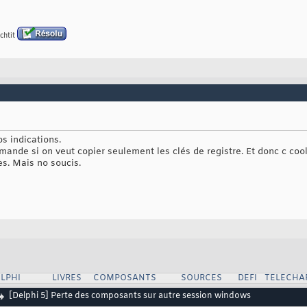
chtit
s indications.
l demande si on veut copier seulement les clés de registre. Et donc c c
ès. Mais no soucis.
LPHI
LIVRES
COMPOSANTS
SOURCES
DEFI
TELECHA
[Delphi 5] Perte des composants sur autre session windows