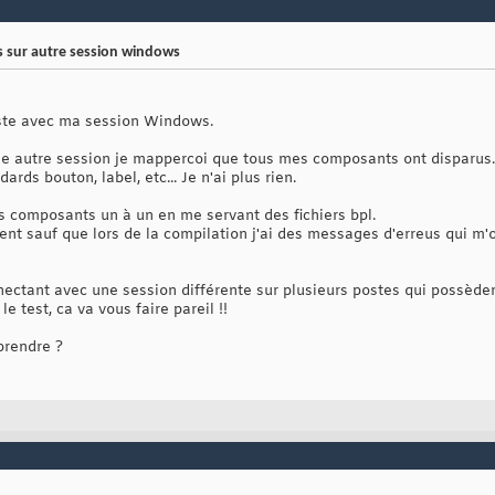
s sur autre session windows
oste avec ma session Windows.
 autre session je mappercoi que tous mes composants ont disparus. Je
ds bouton, label, etc... Je n'ai plus rien.
es composants un à un en me servant des fichiers bpl.
nt sauf que lors de la compilation j'ai des messages d'erreus qui m'
nnectant avec une session différente sur plusieurs postes qui possèd
le test, ca va vous faire pareil !!
prendre ?