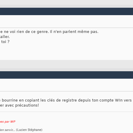
 je ne voi rien de ce genre. Il n'en parlent même pas.
aller.
 toi ?
e bourrine en copiant les clés de registre depuis ton compte WIn vers 
uer avec précautions!
ques par MP
en servir...
(Lucien Stéphane)