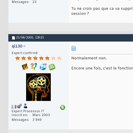
Messages
23
Tu ne crois pas que ca va supp
session ?
21/06/2005,
13h15
qi130
Expert confirmé
Normalement non.
Encore une fois, c'est le fonct
Expert Processus IT
Inscrit en
Mars 2003
Messages
3 949