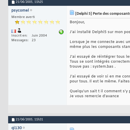
21/06/2005,
11h25
psycomel
[Delphi 5] Perte des composant
Membre averti
Bonjour,
J'ai installé Delphi5 sur mon p
Inscrit en
Juin 2004
Messages
23
Lorsque je me connecte avec une
même plus les composants standar
J'ai essayé de réintégrer tous l
Tous se sont intégrés correcteme
trouve pas : system.bas .
J'ai essayé de voir si en me co
pour tous. Il est le même. Faites 
Quelqu'un sait t il comment s'y 
Je vous remercie d'avance
21/06/2005,
11h31
qi130