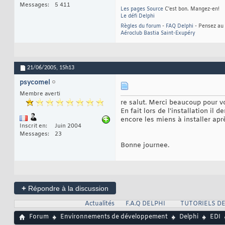
Messages
5 411
Les pages Source
C'est bon. Mangez-en!
Le défi Delphi
Règles du forum
-
FAQ Delphi
- Pensez au 
Aéroclub Bastia Saint-Exupéry
21/06/2005,
15h13
psycomel
Membre averti
re salut. Merci beaucoup pour vo
En fait lors de l'installation i
encore les miens à installer apr
Inscrit en
Juin 2004
Messages
23
Bonne journee.
+
Répondre à la discussion
Actualités
F.A.Q DELPHI
TUTORIELS DE
Forum
Environnements de développement
Delphi
EDI