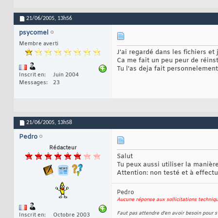
21/06/2005,
13h56
psycomel
Membre averti
J'ai regardé dans les fichiers et
Ca me fait un peu peur de réinst
Tu l'as deja fait personnelement
Inscrit en
Juin 2004
Messages
23
21/06/2005,
13h58
Pedro
Rédacteur
Salut
Tu peux aussi utiliser la manièr
Attention: non testé et à effect
Pedro
Aucune réponse aux sollicitations techni
Faut pas attendre d'en avoir besoin pour s'
Inscrit en
Octobre 2003