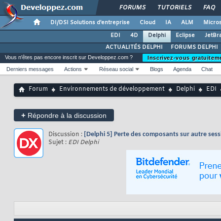
FORUMS
TUTORIELS
FAQ
DI/DSI Solutions d'entreprise
Cloud
IA
ALM
Micros
EDI
4D
Delphi
Eclipse
JetBr
ACTUALITÉS DELPHI
FORUMS DELPHI
Vous n'êtes pas encore inscrit sur Developpez.com ?
Inscrivez-vous gratuitem
Derniers messages
Actions
Réseau social
Blogs
Agenda
Chat
Forum
Environnements de développement
Delphi
EDI
+
Répondre à la discussion
Discussion :
[Delphi 5] Perte des composants sur autre ses
Sujet :
EDI Delphi