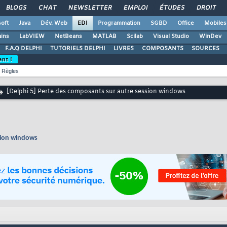
BLOGS
CHAT
NEWSLETTER
EMPLOI
ÉTUDES
DROIT
oft
Java
Dév. Web
EDI
Programmation
SGBD
Office
Mobiles
ains
LabVIEW
NetBeans
MATLAB
Scilab
Visual Studio
WinDev
F.A.Q DELPHI
TUTORIELS DELPHI
LIVRES
COMPOSANTS
SOURCES
ent !
Règles
[Delphi 5] Perte des composants sur autre session windows
sion windows