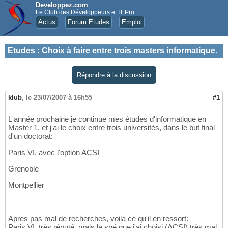
Developpez.com
Le Club des Développeurs et IT Pro
Actus
Forum Etudes
Emploi
Etudes
:
Choix à faire entre trois masters informatique.
Répondre à la discussion
klub
,
le 23/07/2007 à 16h55
#1
L'année prochaine je continue mes études d'informatique en
Master 1, et j'ai le choix entre trois universités, dans le but final
d'un doctorat:
Paris VI, avec l'option ACSI
Grenoble
Montpellier
Apres pas mal de recherches, voila ce qu'il en ressort:
Paris VI, très réputé, mais la spé que j'ai choisi (ACSI) très mal