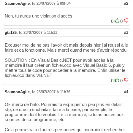
SaumonAgile
,
le 23/07/2007 à 09h34
#2
Non, tu auras une violation d'accès.
0
0
gta126
,
le 23/07/2007 à 11h33
#3
Excuser moi de ne pas l'avoir dit mais depuis hier j'ai réussi à le
faire et ca fonctionne. Mais merci quand meme d'avoir répondu.
SOLUTION : En Visual Basic.NET pour avoir accès à la
mémoire il faut créer un fichier.ocx avec Visual Basic 6, puis y
mettre tous le code pour accèder à la mémoire. Enfin utiliser le
fichier.ocx dans VB.NET
0
0
SaumonAgile
,
le 23/07/2007 à 11h36
#4
Ok merci de l'info. Pourrais tu expliquer un peu plus en détail
stp, ce que tu souhaitais faire à la base, par exemple, le
programme dont tu voulais lire la mémoire, si tu as accès aux
sources de ce programme, etc.
Cela permettra à d'autres personnes qui pourraient rechercher