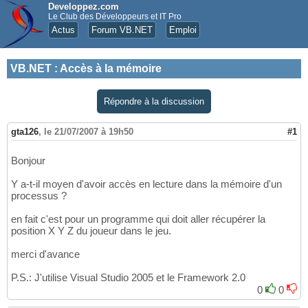
Developpez.com
Le Club des Développeurs et IT Pro
Actus
Forum VB.NET
Emploi
VB.NET
:
Accès à la mémoire
Répondre à la discussion
gta126
,
le 21/07/2007 à 19h50
#1
Bonjour
Y a-t-il moyen d'avoir accès en lecture dans la mémoire d'un
processus ?
en fait c'est pour un programme qui doit aller récupérer la
position X Y Z du joueur dans le jeu.
merci d'avance
P.S.: J'utilise Visual Studio 2005 et le Framework 2.0
0
0