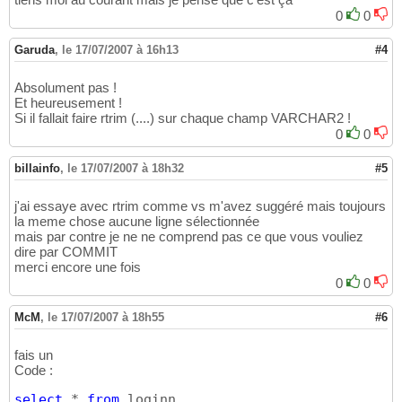
0
0
Garuda
,
le 17/07/2007 à 16h13
#4
Absolument pas !
Et heureusement !
Si il fallait faire rtrim (....) sur chaque champ VARCHAR2 !
0
0
billainfo
,
le 17/07/2007 à 18h32
#5
j'ai essaye avec rtrim comme vs m'avez suggéré mais toujours
la meme chose aucune ligne sélectionnée
mais par contre je ne ne comprend pas ce que vous vouliez
dire par COMMIT
merci encore une fois
0
0
McM
,
le 17/07/2007 à 18h55
#6
fais un
Code :
select
 * 
from
 loginn