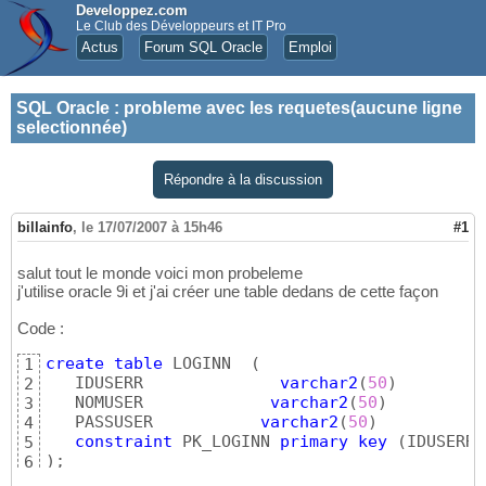
Developpez.com
Le Club des Développeurs et IT Pro
Actus
Forum SQL Oracle
Emploi
SQL Oracle
:
probleme avec les requetes(aucune ligne
selectionnée)
Répondre à la discussion
billainfo
,
le 17/07/2007 à 15h46
#1
salut tout le monde voici mon probeleme
j'utilise oracle 9i et j'ai créer une table dedans de cette façon
Code :
create
table
 LOGINN  
(
1
   IDUSERR              
varchar2
(
50
)
2
   NOMUSER             
varchar2
(
50
)
3
   PASSUSER           
varchar2
(
50
)
4
constraint
 PK_LOGINN 
primary
key
(
IDUSERR
)
5
)
;
6