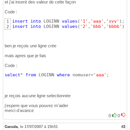
et j'ai inseré des valeur de cette façon
Code :
insert
into
 LOGINN 
values
(
'1'
,
'aaa'
,
'vvv'
)
1
insert
into
 LOGINN 
values
(
'2'
,
'bbb'
,
'bbbb'
)
;
2
ben je reçois une ligne crée
mais apres que je fais
Code :
select
* 
from
 LOGINN 
where
 nomuser=
'aaa'
;
je reçois aucune ligne selectionnée
j'espere que vous pouvez m'aider
merci d'avance
0
0
Garuda
,
le 17/07/2007 à 15h51
#2