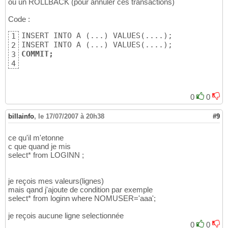
ou un ROLLBACK (pour annuler ces transactions)
Code :
INSERT INTO A (...) VALUES(....);

1
2
COMMIT;
3
4
0
0
billainfo
,
le 17/07/2007 à 20h38
#9
ce qu'il m'etonne
c que quand je mis
select* from LOGINN ;
je reçois mes valeurs(lignes)
mais qand j'ajoute de condition par exemple
select* from loginn where NOMUSER='aaa';
je reçois aucune ligne selectionnée
0
0