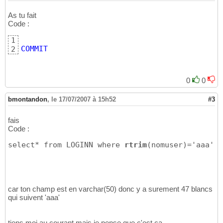
As tu fait
Code :
1
COMMIT
2
0
0
bmontandon
,
le 17/07/2007 à 15h52
#3
fais
Code :
select* from LOGINN where 
rtrim
(nomuser)='aaa'
car ton champ est en varchar(50) donc y a surement 47 blancs
qui suivent 'aaa'
tiens moi au courant mais je pense que c'est ça