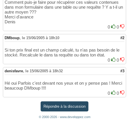
Comment puis-je faire pour récupérer ces valeurs contenues
dans mon formulaire dans une table ou une requête ? Y a t-il un
autre moyen ???
Merci d'avance
Denis
0
0
DMboup
,
le 15/06/2005 à 18h10
#2
Si ton prix final est un champ calculé, tu n'as pas besoin de le
stocké. Recalcule le dans ta requête ou dans ton état.
0
0
denisfavre
,
le 15/06/2005 à 18h32
#3
Hé oui Parfois c'est devant nos yeux et on y pense pas ! Merci
beaucoup DMboup !!!!
0
0
Répondre à la discussion
© 2000-2026 - www.developpez.com