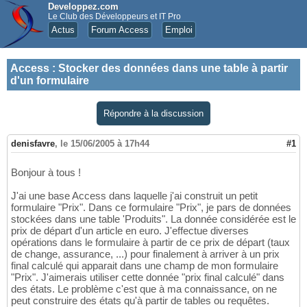
Developpez.com
Le Club des Développeurs et IT Pro
Actus
Forum Access
Emploi
Access
:
Stocker des données dans une table à partir
d'un formulaire
Répondre à la discussion
denisfavre
,
le 15/06/2005 à 17h44
#1
Bonjour à tous !
J'ai une base Access dans laquelle j'ai construit un petit
formulaire "Prix". Dans ce formulaire "Prix", je pars de données
stockées dans une table 'Produits". La donnée considérée est le
prix de départ d'un article en euro. J'effectue diverses
opérations dans le formulaire à partir de ce prix de départ (taux
de change, assurance, ...) pour finalement à arriver à un prix
final calculé qui apparait dans une champ de mon formulaire
"Prix". J'aimerais utiliser cette donnée "prix final calculé" dans
des états. Le problème c'est que à ma connaissance, on ne
peut construire des états qu'à partir de tables ou requêtes.