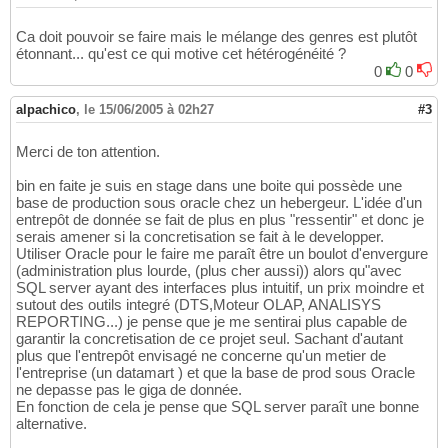
Ca doit pouvoir se faire mais le mélange des genres est plutôt
étonnant... qu'est ce qui motive cet hétérogénéité ?
0
0
alpachico
,
le 15/06/2005 à 02h27
#3
Merci de ton attention.
bin en faite je suis en stage dans une boite qui possède une
base de production sous oracle chez un hebergeur. L'idée d'un
entrepôt de donnée se fait de plus en plus "ressentir" et donc je
serais amener si la concretisation se fait à le developper.
Utiliser Oracle pour le faire me paraît être un boulot d'envergure
(administration plus lourde, (plus cher aussi)) alors qu"avec
SQL server ayant des interfaces plus intuitif, un prix moindre et
sutout des outils integré (DTS,Moteur OLAP, ANALISYS
REPORTING...) je pense que je me sentirai plus capable de
garantir la concretisation de ce projet seul. Sachant d'autant
plus que l'entrepôt envisagé ne concerne qu'un metier de
l'entreprise (un datamart ) et que la base de prod sous Oracle
ne depasse pas le giga de donnée.
En fonction de cela je pense que SQL server paraît une bonne
alternative.