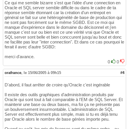
Ce qui me semble bizarre s'est que l'idée d'une connection en
Oracle et SQL server semble difficile ou dans le cadre de ta
réponse semble étonnant car la création d'un entrepot en
général se fait sur une hétérogénéité de base de production qui
ne sont pas forcément sur le même SGBD. Est ce moi qui
manque d'expérience dans le domaine du décisonnel et j'en
manque c'est sur ou bien est ce une vérité vrai que Oracle et
SQL server sont belle et bien conccurent jusqu'au bout et donc
ne facilite pas leur "inter connection". Et dans ce cas pourquoi le
ferait il avec d'autre SGBD:
merci d'avance.
0
0
orafrance
,
le 15/06/2005 à 09h15
#4
D'abord, il faut arrêter de croire qu'Oracle c'est ingérable
Il existe des outils graphiques d'administration produits par
Oracle qui sont tout à fait comparable à l'EM de SQL Server. Et
maintenir une base ou deux bases, ma foi ça ne présente pas
un boulversement insurmontable. L'administration de SQL
Server est effectivement plus simple, mais si tu es déjà tenu
par Oracle alors le nombre de base gérées importe peu.
Quand au coût, les prix de licenses sont du même ordre... au