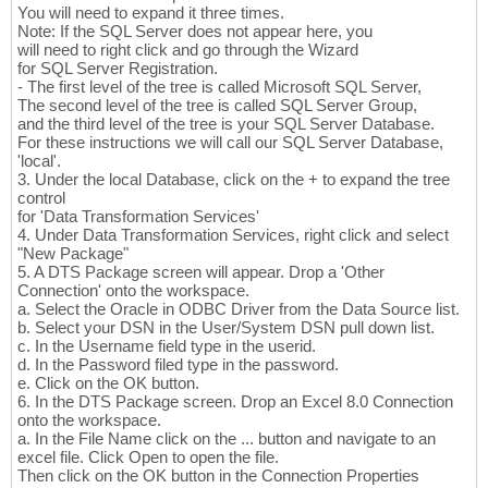
You will need to expand it three times.
Note: If the SQL Server does not appear here, you
will need to right click and go through the Wizard
for SQL Server Registration.
- The first level of the tree is called Microsoft SQL Server,
The second level of the tree is called SQL Server Group,
and the third level of the tree is your SQL Server Database.
For these instructions we will call our SQL Server Database,
'local'.
3. Under the local Database, click on the + to expand the tree
control
for 'Data Transformation Services'
4. Under Data Transformation Services, right click and select
"New Package"
5. A DTS Package screen will appear. Drop a 'Other
Connection' onto the workspace.
a. Select the Oracle in ODBC Driver from the Data Source list.
b. Select your DSN in the User/System DSN pull down list.
c. In the Username field type in the userid.
d. In the Password filed type in the password.
e. Click on the OK button.
6. In the DTS Package screen. Drop an Excel 8.0 Connection
onto the workspace.
a. In the File Name click on the ... button and navigate to an
excel file. Click Open to open the file.
Then click on the OK button in the Connection Properties