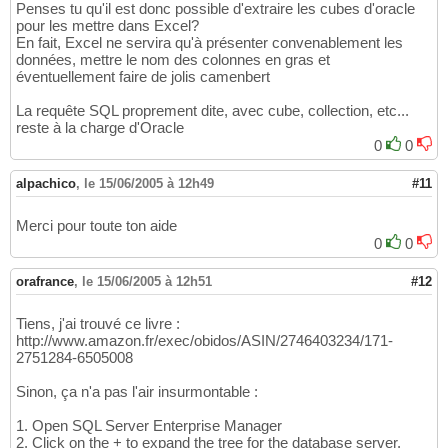
Penses tu qu'il est donc possible d'extraire les cubes d'oracle
pour les mettre dans Excel?
En fait, Excel ne servira qu'à présenter convenablement les
données, mettre le nom des colonnes en gras et
éventuellement faire de jolis camenbert
La requête SQL proprement dite, avec cube, collection, etc...
reste à la charge d'Oracle
0
0
alpachico
,
le 15/06/2005 à 12h49
#11
Merci pour toute ton aide
0
0
orafrance
,
le 15/06/2005 à 12h51
#12
Tiens, j'ai trouvé ce livre :
http://www.amazon.fr/exec/obidos/ASIN/2746403234/171-
2751284-6505008
Sinon, ça n'a pas l'air insurmontable :
1. Open SQL Server Enterprise Manager
2. Click on the + to expand the tree for the database server.