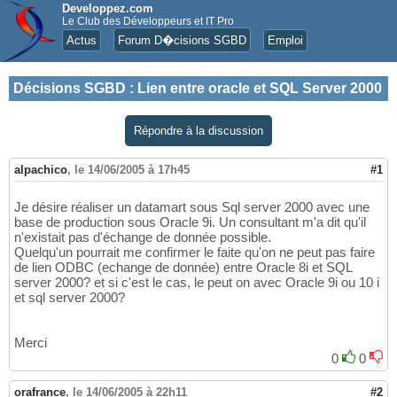
Developpez.com
Le Club des Développeurs et IT Pro
Actus
Forum D�cisions SGBD
Emploi
Décisions SGBD
:
Lien entre oracle et SQL Server 2000
Répondre à la discussion
alpachico
,
le 14/06/2005 à 17h45
#1
Je désire réaliser un datamart sous Sql server 2000 avec une
base de production sous Oracle 9i. Un consultant m'a dit qu'il
n'existait pas d'échange de donnée possible.
Quelqu'un pourrait me confirmer le faite qu'on ne peut pas faire
de lien ODBC (echange de donnée) entre Oracle 8i et SQL
server 2000? et si c'est le cas, le peut on avec Oracle 9i ou 10 i
et sql server 2000?
Merci
0
0
orafrance
,
le 14/06/2005 à 22h11
#2