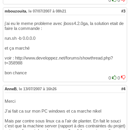
0
0
mbouzouita
,
le 07/07/2007 à 08h21
#3
j'ai eu le meme probleme avec jboss4.2.0ga, la solution etait de
faire la commande :
run.sh -b 0.0.0.0
et ça marché
voir : http://www.developpez.net/forums/showthread.php?
t=358988
bon chance
0
0
AnneB
,
le 13/07/2007 à 16h26
#4
Merci
J'ai fait ca sur mon PC windows et ca marche nikel
Mais par contre sous linux ca a l'air de planter. En fait le souci
c'est que la machine server (rapport à des contraintes du projet)