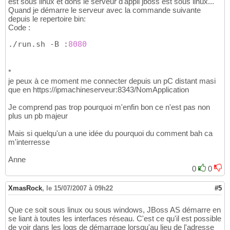
est sous linux et dons le serveur d'appli jboss est sous linux...
Quand je démarre le serveur avec la commande suivante
depuis le repertoire bin:
Code :
./run.sh -B :
8080
*
je peux à ce moment me connecter depuis un pC distant masi
que en https://ipmachineserveur:8343/NomApplication
Je comprend pas trop pourquoi m'enfin bon ce n'est pas non
plus un pb majeur
Mais si quelqu'un a une idée du pourquoi du comment bah ca
m'interresse
Anne
0
0
XmasRock
,
le 15/07/2007 à 09h22
#5
Que ce soit sous linux ou sous windows, JBoss AS démarre en
se liant à toutes les interfaces réseau. C'est ce qu'il est possible
de voir dans les logs de démarrage lorsqu'au lieu de l'adresse