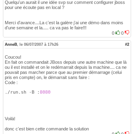
Quelqu'un aurait il une idée svp sur comment configurer jboss
pour une écoute pas en local ?
Merci d'avance....La c'est la galère j'ai une démo dans moins
d'une semaine et la..... ca va pas le faire!!!
0
0
AnneB
,
le 06/07/2007 à 17h26
#2
Coucou!
En fait on commandait JBoss depuis une autre machine que là
ou il est installé et on le redémarrait depuis la machine.... ca ne
pouvait pas marcher parce que au premier démarrage (celui
pris en compte) on, le démarrait sans faire :
Code :
./run.sh -B :
8080
Voilà!
donc c'est bien cette commande la solution