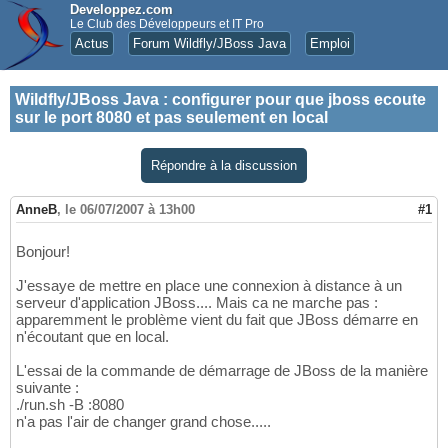
Developpez.com
Le Club des Développeurs et IT Pro
Actus
Forum Wildfly/JBoss Java
Emploi
Wildfly/JBoss Java
:
configurer pour que jboss ecoute
sur le port 8080 et pas seulement en local
Répondre à la discussion
AnneB
,
le 06/07/2007 à 13h00
#1
Bonjour!
J'essaye de mettre en place une connexion à distance à un
serveur d'application JBoss.... Mais ca ne marche pas :
apparemment le problème vient du fait que JBoss démarre en
n'écoutant que en local.
L'essai de la commande de démarrage de JBoss de la manière
suivante :
./run.sh -B :8080
n'a pas l'air de changer grand chose.....