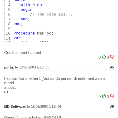
3
with
 B 
do
4
begin
5
// Ton code ici...
6
end
7
end
;

8
9
Procedure
10
var
11
12
begin
13
    Bitmap:= TBitmap.Create;

14
Cordialement Laurent
    Bitmap.Height:= 
100
;

15
0
0
    Bitmap.Width:= 
100
;

16
    Dessiner
(
Bitmap
)
;

17
portu
,
le 19/06/2003 à 18h05
#5
/// Code supplémentaire ici...
18
19
heu oui, franchement, j'aurais dû penser directement a cela,
end
;
20
merci
a tous.
a+
0
0
MD Software
,
le 19/06/2003 à 18h06
#6
Pense à ajouter le tag [RESOLU]