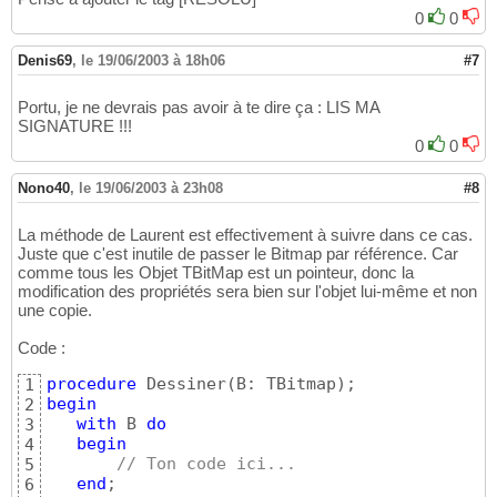
0
0
Denis69
,
le 19/06/2003 à 18h06
#7
Portu, je ne devrais pas avoir à te dire ça : LIS MA
SIGNATURE !!!
0
0
Nono40
,
le 19/06/2003 à 23h08
#8
La méthode de Laurent est effectivement à suivre dans ce cas.
Juste que c'est inutile de passer le Bitmap par référence. Car
comme tous les Objet TBitMap est un pointeur, donc la
modification des propriétés sera bien sur l'objet lui-même et non
une copie.
Code :
procedure
 Dessiner
(
B: TBitmap
)
1
begin
2
with
 B 
do
3
begin
4
// Ton code ici... 
5
end
6