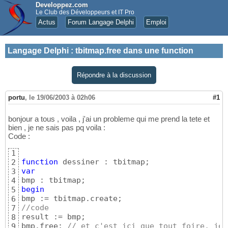
Developpez.com
Le Club des Développeurs et IT Pro
Actus
Forum Langage Delphi
Emploi
Langage Delphi
:
tbitmap.free dans une function
Répondre à la discussion
portu
,
le 19/06/2003 à 02h06
#1
bonjour a tous , voila , j'ai un probleme qui me prend la tete et
bien , je ne sais pas pq voila :
Code :
1
function
2
var
3
4
begin
5
6
//code
7
result := bmp;

8
bmp.free; 
// et c'est ici que tout foire, je 
9