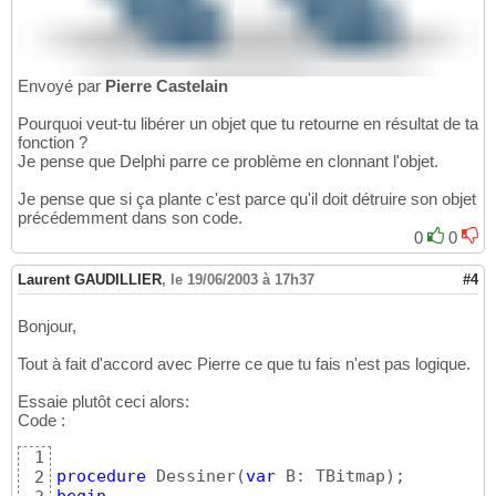
Envoyé par
Pierre Castelain
Pourquoi veut-tu libérer un objet que tu retourne en résultat de ta
fonction ?
Je pense que Delphi parre ce problème en clonnant l'objet.
Je pense que si ça plante c'est parce qu'il doit détruire son objet
précédemment dans son code.
0
0
Laurent GAUDILLIER
,
le 19/06/2003 à 17h37
#4
Bonjour,
Tout à fait d'accord avec Pierre ce que tu fais n'est pas logique.
Essaie plutôt ceci alors:
Code :
1
procedure
 Dessiner
(
var
 B: TBitmap
)
2
begin