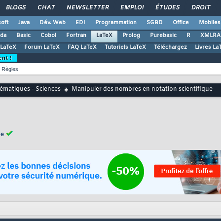
BLOGS
CHAT
NEWSLETTER
EMPLOI
ÉTUDES
DROIT
oft
Java
Dév. Web
EDI
Programmation
SGBD
Office
Mobiles
da
Basic
Cobol
Fortran
LaTeX
Prolog
Purebasic
R
XMLRA
 LaTeX
Forum LaTeX
FAQ LaTeX
Tutoriels LaTeX
Téléchargez
Livres La
ent !
Règles
matiques - Sciences
Manipuler des nombres en notation scientifique
ue