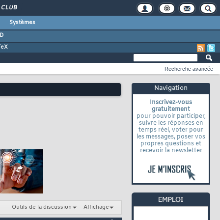
CLUB
Systèmes
D
TeX
Recherche avancée
Navigation
Inscrivez-vous
gratuitement
pour pouvoir participer,
suivre les réponses en
temps réel, voter pour
les messages, poser vos
propres questions et
recevoir la newsletter
Outils de la discussion
Affichage