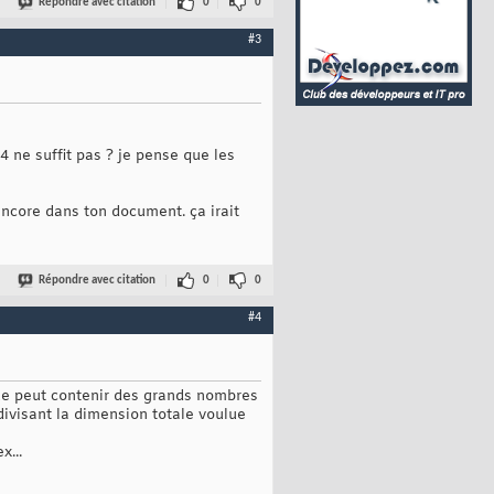
Répondre avec citation
0
0
#3
4 ne suffit pas ? je pense que les
 encore dans ton document. ça irait
Répondre avec citation
0
0
#4
que peut contenir des grands nombres
divisant la dimension totale voulue
x...