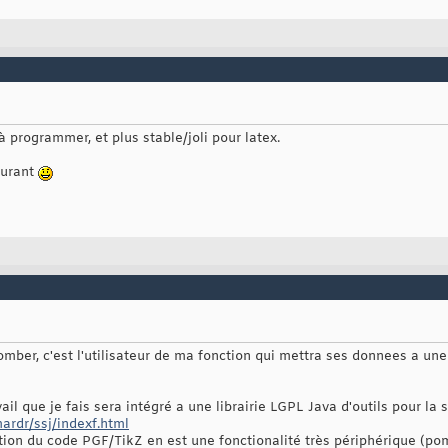
 à programmer, et plus stable/joli pour latex.
ourant
tomber, c'est l'utilisateur de ma fonction qui mettra ses donnees a un
vail que je fais sera intégré a une librairie LGPL Java d'outils pour la 
ardr/ssj/indexf.html
eation du code PGF/TikZ en est une fonctionalité très périphérique (p