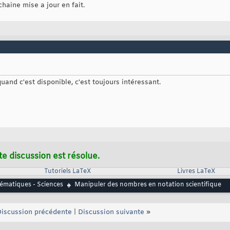
chaine mise a jour en fait.
uand c'est disponible, c'est toujours intéressant.
te discussion est résolue.
Tutoriels LaTeX
Livres LaTeX
matiques - Sciences
Manipuler des nombres en notation scientifique
iscussion précédente
|
Discussion suivante
»