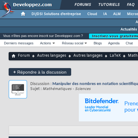
FORUMS
TUTORIELS
FAQ
DI/DSI Solutions d'entreprise
Cloud
IA
ALM
Micros
A
Actualités
Vous n'êtes pas encore inscrit sur Developpez.com ?
Inscrivez-vous gratuitem
Derniers messages
Actions
Réseau social
Blogs
Agenda
Chat
Forum
Autres langages
Autres langages
LaTeX
Mathé
+
Répondre à la discussion
Discussion :
Manipuler des nombres en notation scientifiq
Sujet :
Mathématiques - Sciences