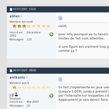
05/07/2007,
15h35
adrien
Membre éprouvé
salut,
Inscrit en
Décembre
pour info, pourquoi as-tu besoin 
2002
limites de TeX sont atteintes.
Messages
120
si une figure est vraiment trop 
comme ça ?
06/07/2007,
18h00
enrikomic
Membre averti
En fait j'implemente en java un
(jusqu'a 1.0E9), jusqu'a presen
par l'intervalle sur lesquelles s'
Étudiant
Apparament je vais devoir faire 
Inscrit en
Mai 2007
Messages
19