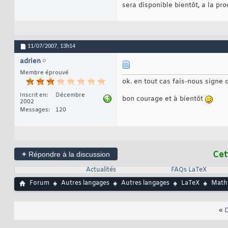
sera disponible bientôt, a la pro
11/07/2007,
13h14
adrien
Membre éprouvé
ok. en tout cas fais-nous signe q
Inscrit en
Décembre
bon courage et à bientôt
2002
Messages
120
+
Cet
Répondre à la discussion
Actualités
FAQs LaTeX
Forum
Autres langages
Autres langages
LaTeX
Mathé
«
D