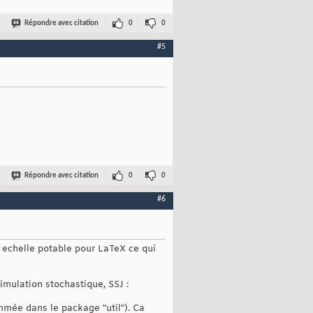
Répondre avec citation
0
0
#5
Répondre avec citation
0
0
#6
e echelle potable pour LaTeX ce qui
simulation stochastique, SSJ :
ommée dans le package "util"). Ca