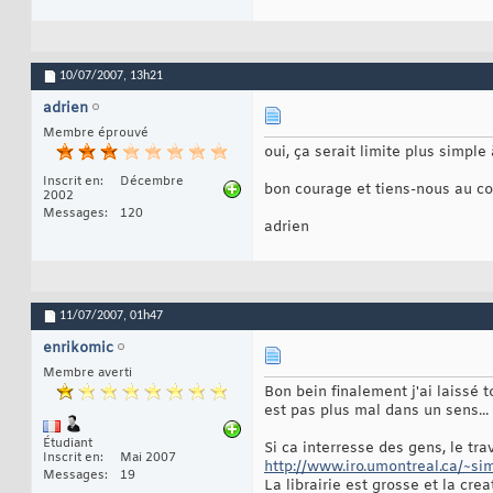
10/07/2007,
13h21
adrien
Membre éprouvé
oui, ça serait limite plus simple
Inscrit en
Décembre
bon courage et tiens-nous au c
2002
Messages
120
adrien
11/07/2007,
01h47
enrikomic
Membre averti
Bon bein finalement j'ai laissé 
est pas plus mal dans un sens...
Étudiant
Si ca interresse des gens, le tra
Inscrit en
Mai 2007
http://www.iro.umontreal.ca/~sim
Messages
19
La librairie est grosse et la cr