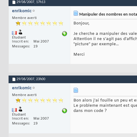
29/06/2007,
17h13
enrikomic
Manipuler des nombres en notat
Membre averti
Bonjour,
Je cherche a manipuler des vale
Étudiant
Attention il ne s'agit pas d'aff
Inscrit en
Mai 2007
"picture" par exemple...
Messages
19
Merci
29/06/2007,
23h00
enrikomic
Membre averti
Bon alors j'ai fouille un peu et
Le probleme maintenant est que 
dans mon code ?
Étudiant
Inscrit en
Mai 2007
Messages
19