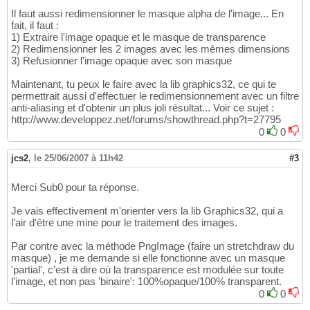
Il faut aussi redimensionner le masque alpha de l'image... En
fait, il faut :
1) Extraire l'image opaque et le masque de transparence
2) Redimensionner les 2 images avec les mêmes dimensions
3) Refusionner l'image opaque avec son masque
Maintenant, tu peux le faire avec la lib graphics32, ce qui te
permettrait aussi d'effectuer le redimensionnement avec un filtre
anti-aliasing et d'obtenir un plus joli résultat... Voir ce sujet :
http://www.developpez.net/forums/showthread.php?t=27795
0
0
jcs2
,
le 25/06/2007 à 11h42
#3
Merci Sub0 pour ta réponse.
Je vais effectivement m'orienter vers la lib Graphics32, qui a
l'air d'être une mine pour le traitement des images.
Par contre avec la méthode PngImage (faire un stretchdraw du
masque) , je me demande si elle fonctionne avec un masque
'partial', c'est à dire où la transparence est modulée sur toute
l'image, et non pas 'binaire': 100%opaque/100% transparent.
0
0