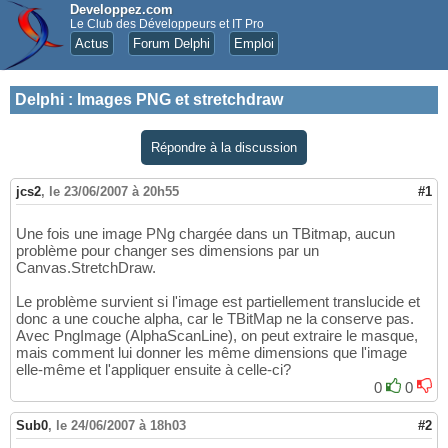
Developpez.com
Le Club des Développeurs et IT Pro
Actus
Forum Delphi
Emploi
Delphi
:
Images PNG et stretchdraw
Répondre à la discussion
jcs2
,
le 23/06/2007 à 20h55
#1
Une fois une image PNg chargée dans un TBitmap, aucun
problème pour changer ses dimensions par un
Canvas.StretchDraw.
Le problème survient si l'image est partiellement translucide et
donc a une couche alpha, car le TBitMap ne la conserve pas.
Avec PngImage (AlphaScanLine), on peut extraire le masque,
mais comment lui donner les même dimensions que l'image
elle-même et l'appliquer ensuite à celle-ci?
0
0
Sub0
,
le 24/06/2007 à 18h03
#2