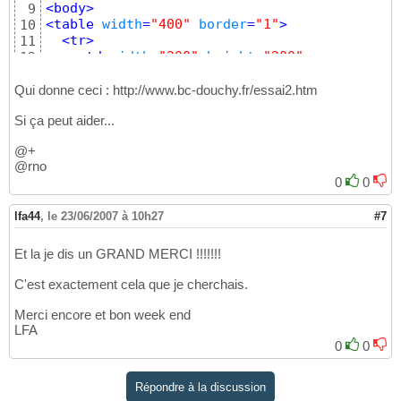
<
body
>
9
<
table
width
=
"400"
border
=
"1"
>
10
<
tr
>
11
<
td
width
=
"200"
height
=
"200"
>
12
<
iframe
width
=
"200"
height
=
"200"
src
13
</
iframe
>
14
Qui donne ceci : http://www.bc-douchy.fr/essai2.htm
</
td
>
15
Si ça peut aider...
<
td
width
=
"200"
height
=
"200"
>
16
<
iframe
width
=
"200"
height
=
"200"
src
17
@+
</
iframe
>
18
@rno
</
td
>
19
0
0
</
tr
>
20
<
tr
>
21
lfa44
,
le 23/06/2007 à 10h27
<
td
width
=
"200"
height
=
"200"
>
#7
22
<
iframe
width
=
"200"
height
=
"200"
src
23
</
iframe
>
24
Et la je dis un GRAND MERCI !!!!!!!
</
td
>
25
<
td
width
=
"200"
height
=
"200"
>
26
C'est exactement cela que je cherchais.
<
iframe
width
=
"200"
height
=
"200"
src
27
</
iframe
>
Merci encore et bon week end
28
LFA
</
td
>
29
</
tr
>
0
0
30
</
table
>
31
</
body
>
32
Répondre à la discussion
</
html
>
33