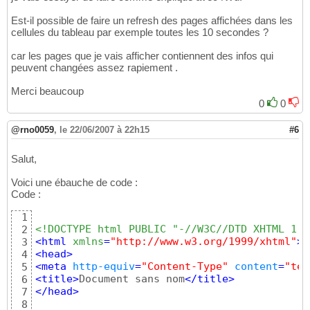
Est-il possible de faire un refresh des pages affichées dans les
cellules du tableau par exemple toutes les 10 secondes ?
car les pages que je vais afficher contiennent des infos qui
peuvent changées assez rapiement .
Merci beaucoup
0
0
@rno0059
,
le 22/06/2007 à 22h15
#6
Salut,
Voici une ébauche de code :
Code :
1
<!DOCTYPE html PUBLIC "-//W3C//DTD XHTML 1.0
2
<
html
 xmlns
=
"http://www.w3.org/1999/xhtml"
>
3
<
head
>
4
<
meta
http-equiv
=
"Content-Type"
content
=
"tex
5
<
title
>
Document sans nom
</
title
>
6
</
head
>
7
8