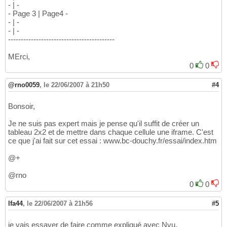
- | -
- Page 3 | Page4 -
- | -
- | -
------------------------------------------
MErci,
0
0
@rno0059
,
le 22/06/2007 à 21h50
#4
Bonsoir,
Je ne suis pas expert mais je pense qu'il suffit de créer un
tableau 2x2 et de mettre dans chaque cellule une iframe. C'est
ce que j'ai fait sur cet essai : www.bc-douchy.fr/essai/index.htm
@+
@rno
0
0
lfa44
,
le 22/06/2007 à 21h56
#5
je vais essayer de faire comme expliqué avec Nvu.