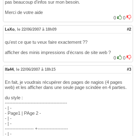
pas beaucoup d'infos sur mon besoin.
Merci de votre aide
0
0
LeXo
,
le 22/06/2007 à 18h09
#2
qu'est ce que tu veux faire exactement ??
afficher des minis impressions d'écrans de site web ?
0
0
lfa44
,
le 22/06/2007 à 18h15
#3
En fait, je voudrais récupérer des pages de nagios (4 pages
web) et les afficher dans une seule page scindée en 4 parties.
du style :
-----------------------------------------
- | -
- Page1 | PAge 2 -
- | -
- | -
------------------- +--------------------
- | -