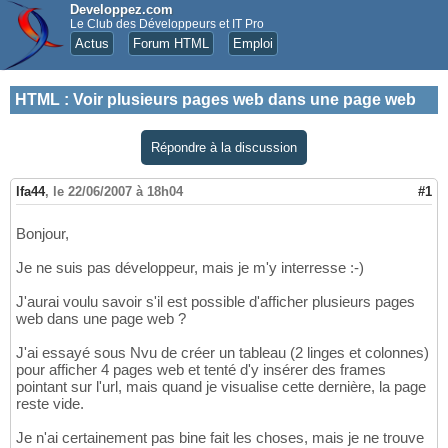
Developpez.com
Le Club des Développeurs et IT Pro
Actus
Forum HTML
Emploi
HTML
:
Voir plusieurs pages web dans une page web
Répondre à la discussion
lfa44
,
le 22/06/2007 à 18h04
#1
Bonjour,
Je ne suis pas développeur, mais je m'y interresse :-)
J'aurai voulu savoir s'il est possible d'afficher plusieurs pages
web dans une page web ?
J'ai essayé sous Nvu de créer un tableau (2 linges et colonnes)
pour afficher 4 pages web et tenté d'y insérer des frames
pointant sur l'url, mais quand je visualise cette dernière, la page
reste vide.
Je n'ai certainement pas bine fait les choses, mais je ne trouve