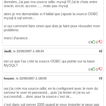
données, j'ai pas ma source odbc mysql !!!! j'ai le choix entre
oracle, excel, access ..... mais pas mysql
alors je me demandais si il fallait que j'ajoute la source ODBC
mysql à sql server...
si oui comment faire sinon que dois-je faire pour résoudre mon
problème.
merci d'avance.
0
0
JauB
,
le 22/06/2007 à 18h34
#2
est ce que t'as créé ta source ODBC qui pointe sur ta base
MySQL?
0
0
housni
,
le 22/06/2007 à 18h50
#3
oui j'ai crée ma source odbc en la configurant avec le nom du
serveur le user et password... puis j'ai tester et j'ai eu un
successfull.... donc pour la source c'est ok...
c'est dans sql server 2005 quand je veux importer je peux pas