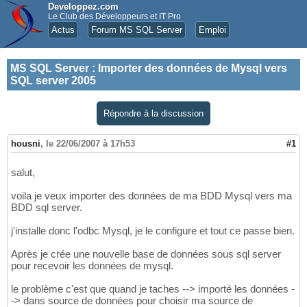
Developpez.com
Le Club des Développeurs et IT Pro
Actus
Forum MS SQL Server
Emploi
MS SQL Server
:
Importer des données de Mysql vers
SQL server 2005
Répondre à la discussion
housni
,
le 22/06/2007 à 17h53
#1
salut,
voila je veux importer des données de ma BDD Mysql vers ma
BDD sql server.
j'installe donc l'odbc Mysql, je le configure et tout ce passe bien.
Après je crée une nouvelle base de données sous sql server
pour recevoir les données de mysql.
le problème c'est que quand je taches --> importé les données -
-> dans source de données pour choisir ma source de