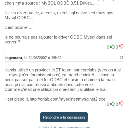
choisir ma source : MySQL ODBC 3.51 Driver......
j'ai les diver oracle, access, excel, sql native, ect mais pas
Mysql ODBC...
c'est bizarre...
je ne pourrais pas rajouter le driver ODBC Mysql dans sql
server ?
0
0
kagemaru
,
le 24/06/2007 à 19h02
#4
j'avais utilisé un provider .NET fourni par corelabs (version trial
... mysql n'en fournissant pas) ça marche nickel ... sinon tu
peux passer par .net for ODBC et saisir ta chaîne à la main
mais je n'ai pas réussi à aboutir dans cette voie.
Comme c'était une utilisation one-shot, j'ai utilisé le trial.
il est dispo là http://crlab.com/mysqlnet/mysqlnet2.exe
0
0
Répondre à la discussion
© 2000-2026 - www.developpez.com