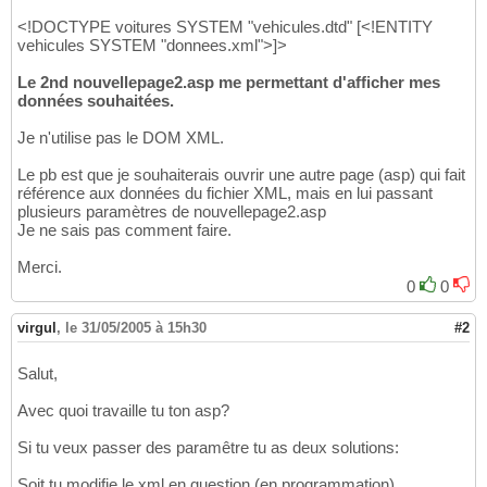
<!DOCTYPE voitures SYSTEM "vehicules.dtd" [<!ENTITY
vehicules SYSTEM "donnees.xml">]>
Le 2nd nouvellepage2.asp me permettant d'afficher mes
données souhaitées.
Je n'utilise pas le DOM XML.
Le pb est que je souhaiterais ouvrir une autre page (asp) qui fait
référence aux données du fichier XML, mais en lui passant
plusieurs paramètres de nouvellepage2.asp
Je ne sais pas comment faire.
Merci.
0
0
virgul
,
le 31/05/2005 à 15h30
#2
Salut,
Avec quoi travaille tu ton asp?
Si tu veux passer des paramêtre tu as deux solutions:
Soit tu modifie le xml en question (en programmation)