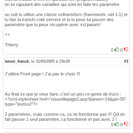
en lui rajoutant des variables qui sont en faite tes paramètre
ou soit tu utilise une classe xsltransform (framework .net 1.1) et
tu fais la transfo coté serveur et la tu peux lui passer des
paramètre que tu peux récupérer avec xsl:param!
++
Thierry
0
0
lenoir_franck
,
le 31/05/2005 à 15h39
#3
J'utilise Front page ! J'ai pas le choix !!!
Au final se que je veux faire, c'est un peu ce genre de trucs :
<?xml-stylesheet href="nouvellepage2.asp?param=14&pa=55"
type="text/xsl"?>
2 paramètres, mais comme ca, ca ne fonctionne pas !!! Qd on
fait passer 1 seul paramètre, ca fonctionne et pas avec 2 !
0
0