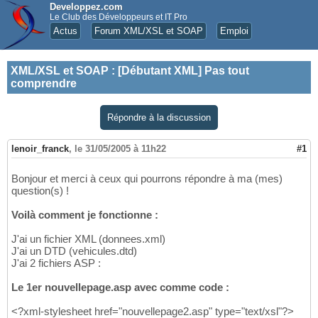
Developpez.com
Le Club des Développeurs et IT Pro
Actus
Forum XML/XSL et SOAP
Emploi
XML/XSL et SOAP
:
[Débutant XML] Pas tout
comprendre
Répondre à la discussion
lenoir_franck
,
le 31/05/2005 à 11h22
#1
Bonjour et merci à ceux qui pourrons répondre à ma (mes)
question(s) !
Voilà comment je fonctionne :
J'ai un fichier XML (donnees.xml)
J'ai un DTD (vehicules.dtd)
J'ai 2 fichiers ASP :
Le 1er nouvellepage.asp avec comme code :
<?xml-stylesheet href="nouvellepage2.asp" type="text/xsl"?>