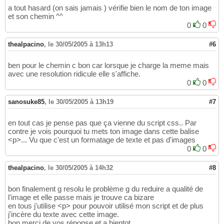
a tout hasard (on sais jamais ) vérifie bien le nom de ton image
et son chemin ^^
0
0
thealpacino
,
le 30/05/2005 à 13h13
#6
ben pour le chemin c bon car lorsque je charge la meme mais
avec une resolution ridicule elle s'affiche.
0
0
sanosuke85
,
le 30/05/2005 à 13h19
#7
en tout cas je pense pas que ça vienne du script css.. Par
contre je vois pourquoi tu mets ton image dans cette balise
<p>... Vu que c'est un formatage de texte et pas d'images
0
0
thealpacino
,
le 30/05/2005 à 14h32
#8
bon finalement g resolu le problème g du reduire a qualité de
l'image et elle passe mais je trouve ca bizare
en tous j'utilise <p> pour pouvoir utilisé mon script et de plus
j'incère du texte avec cette image.
bon merci de vos réponse et a bientot