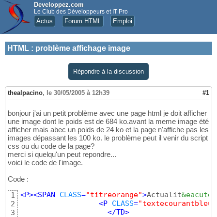
Developpez.com
Le Club des Développeurs et IT Pro
Actus
Forum HTML
Emploi
HTML
:
problème affichage image
Répondre à la discussion
thealpacino
,
le 30/05/2005 à 12h39
#1
bonjour j'ai un petit problème avec une page html je doit afficher
une image dont le poids est de 684 ko.avant la meme image été
afficher mais abec un poids de 24 ko et la page n'affiche pas les
images dépassant les 100 ko. le problème peut il venir du script
css ou du code de la page?
merci si quelqu'un peut repondre...
voici le code de l'image.
Code :
<
P
>
<
SPAN
CLASS
=
"titreorange"
>
Actualit
&eacute;
1
<
P
CLASS
=
"textecourantbleu"
2
</
TD
>
3