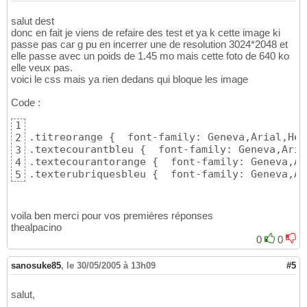
salut dest
donc en fait je viens de refaire des test et ya k cette image ki
passe pas car g pu en incerrer une de resolution 3024*2048 et
elle passe avec un poids de 1.45 mo mais cette foto de 640 ko
elle veux pas.
voici le css mais ya rien dedans qui bloque les image
Code :
1
.titreorange {  font-family: Geneva,Arial,Hel
2
.textecourantbleu {  font-family: Geneva,Aria
3
.textecourantorange {  font-family: Geneva,Ar
4
.texterubriquesbleu {  font-family: Geneva,Ar
5
voila ben merci pour vos premières réponses
thealpacino
0
0
sanosuke85
,
le 30/05/2005 à 13h09
#5
salut,