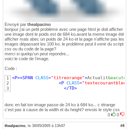
Envoyé par
thealpacino
bonjour j'ai un petit problème avec une page html je doit afficher
une image dont le poids est de 684 ko.avant la meme image été
afficher mais abec un poids de 24 ko et la page n'affiche pas les
images dépassant les 100 ko. le problème peut il venir du script
css ou du code de la page?
merci si quelqu'un peut repondre...
voici le code de l'image.
Code :
<
P
>
<
SPAN
CLASS
=
"titreorange"
>
Actualit
&eacute;
1
<
P
CLASS
=
"textecourantbleu"
2
</
TD
>
3
donc en fait ton image passe de 24 ko à 684 ko... c étrange
c'est pas à cause de la width et du height? envois le style css
0
0
thealpacino
,
le 30/05/2005 à 13h07
#4