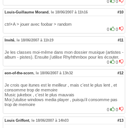
0
0
Louis-Guillaume Morand
,
le 18/06/2007 à 11h16
#10
ctrl+A > jouer avec foobar > random
0
0
Invité
,
le 18/06/2007 à 11h19
#11
Je les classes moi-même dans mon dossier musique (artistes -
album - pistes). Ensuite j'utilise Rhyhthmbox pour les écouter.
0
0
eon-of-the-scorn
,
le 18/06/2007 à 13h32
#12
Je crois que itunes est le meilleur , mais c'est le plus lent , et
consomme trop de memoire
Music jukebox , c'est le plus mauvais
Moi j'utulise windows media player , puisqu'il consomme pas
trop de memoire
0
0
Louis Griffont
,
le 18/06/2007 à 14h03
#13