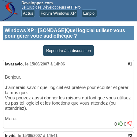
Developpez.com
Le Club des Développeurs et IT Pro
Actus
Forum Windows XP
Emploi
Windows XP
:
[SONDAGE]Quel logiciel utilisez-vous
pour gérer votre audiothèque ?
Répondre à la discussion
lavazavio
,
le 15/06/2007 à 14h06
#1
Bonjour,
J'aimerais savoir quel logiciel est préféré pour écouter et gérer
la musique.
Vous pouvez aussi donner les raisons qui font que vous utilisez
ou pas tel logiciel et les fonctions que vous attendez (ou
attendriez).
Merci.
0
0
Invité
,
le 15/06/2007 à 14h41
#2