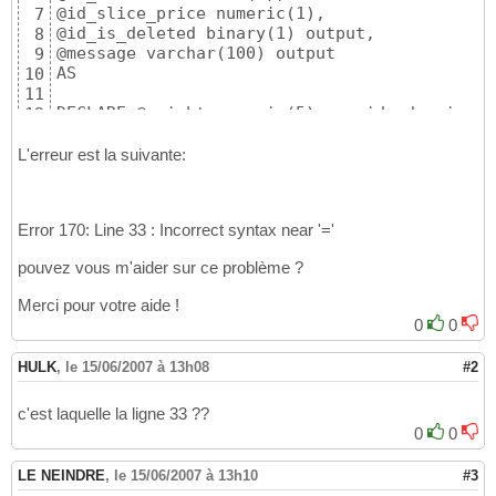
@id_slice_price numeric(1),

7
@id_is_deleted binary(1) output,

8
@message varchar(100) output

9
AS

10
11
DECLARE @weight numeric(5) --poids du signat
12
DECLARE @weight_signatory_other numeric(5) -
13
DECLARE @id_signatory_other numeric(4) -- id
14
L'erreur est la suivante:
15
SELECT @weight=S.WEIGHTING_SIGNATORY

16
FROM [N4939037].[N4939037]

17
Error 170: Line 33 : Incorrect syntax near '='
WHERE S.ID_SIGNATORY=@id_signatory

18
19
pouvez vous m'aider sur ce problème ?
BEGIN

20
21
Merci pour votre aide !
DELETE FROM [N4939037].[TO_COUNT]

22
0
0
WHERE ID_SERVICE=@id_service 

23
AND ID_SIGNATORY=@id_signatory

24
HULK
,
le 15/06/2007 à 13h08
#2
25
DELETE FROM [N4939037].[TO_DETERMINE]

26
WHERE ID_SLICEPRICE=@id_slice_price

27
c'est laquelle la ligne 33 ??
AND ID_SIGNATORY=@id_signatory

28
0
0
29
DELETE FROM [N4939037].[SIGNATORY]

30
LE NEINDRE
,
le 15/06/2007 à 13h10
#3
WHERE ID_SIGNATORY = @id_signatory

31