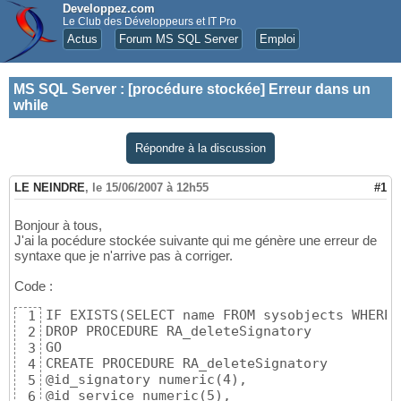
Developpez.com
Le Club des Développeurs et IT Pro
Actus
Forum MS SQL Server
Emploi
MS SQL Server
:
[procédure stockée] Erreur dans un
while
Répondre à la discussion
LE NEINDRE
,
le 15/06/2007 à 12h55
#1
Bonjour à tous,
J'ai la pocédure stockée suivante qui me génère une erreur de
syntaxe que je n'arrive pas à corriger.
Code :
IF EXISTS(SELECT name FROM sysobjects WHERE 
1
DROP PROCEDURE RA_deleteSignatory

2
GO

3
CREATE PROCEDURE RA_deleteSignatory

4
@id_signatory numeric(4),

5
@id_service numeric(5),

6