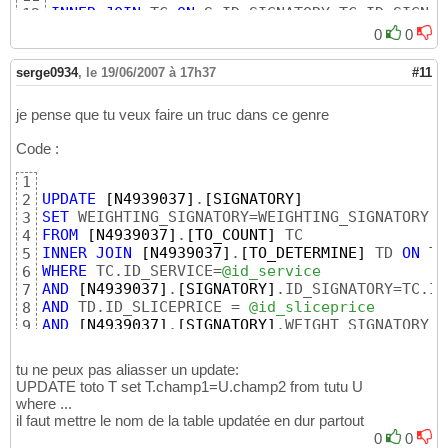
INNER
JOIN
 TC 
ON
12
INNER
JOIN
 TD 
ON
 S.ID_SIGNATORY=TD.ID_SIGNATO
13
0
0
14
SET
 S.WEIGHTING_SIGNATORY=S.WEIGHTING_SIGNAT
15
serge0934
,
le 19/06/2007 à 17h37
#11
WHERE
 TC.ID_SERVICE=
@id_service
16
AND
 TD.ID_SLICEPRICE = 
@id_slicepric
17
je pense que tu veux faire un truc dans ce genre
AND
 S.WEIGHT_SIGNATORY > 
@weigh
18
Code :
1
UPDATE
[N4939037]
.
[SIGNATORY]
2
SET
 WEIGHTING_SIGNATORY=WEIGHTING_SIGNATORY -
3
FROM
[N4939037]
.
[TO_COUNT]
4
INNER
JOIN
[N4939037]
.
[TO_DETERMINE]
 TD 
ON
5
WHERE
 TC.ID_SERVICE=
@id_service
6
AND
[N4939037]
.
[SIGNATORY]
7
AND
 TD.ID_SLICEPRICE = 
@id_sliceprice
8
AND
[N4939037]
.
[SIGNATORY]
.WEIGHT_SIGNATORY >
9
tu ne peux pas aliasser un update:
UPDATE toto T set T.champ1=U.champ2 from tutu U
where ...
il faut mettre le nom de la table updatée en dur partout
0
0