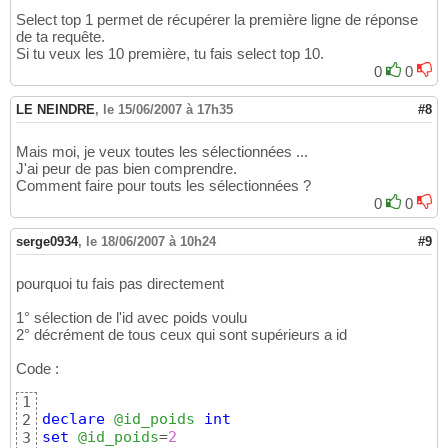
Select top 1 permet de récupérer la première ligne de réponse
de ta requête.
Si tu veux les 10 première, tu fais select top 10.
0
0
LE NEINDRE
,
le 15/06/2007 à 17h35
#8
Mais moi, je veux toutes les sélectionnées ...
J'ai peur de pas bien comprendre.
Comment faire pour touts les sélectionnées ?
0
0
serge0934
,
le 18/06/2007 à 10h24
#9
pourquoi tu fais pas directement
1° sélection de l'id avec poids voulu
2° décrément de tous ceux qui sont supérieurs a id
Code :
1
declare
@id_poids
int
2
set
@id_poids
=
2
3