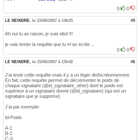
SELECT
 TOP 
1
12
@weight_signatory_other
 = S.WEIGHTIN
13
0
0
@id_signatory_other
 = S.ID_SIGNATORY

14
FROM
[N4939037]
.
[SIGNATORY]
 S

15
LE NEINDRE
,
le 15/06/2007 à 14h25
#5
INNER
JOIN
[N4939037]
.
[TO_COUNT]
 TC 
16
INNER
JOIN
[N4939037]
.
[TO_DETERMINE]
17
Ah oui tu as raison, je suis idiot !!!
WHERE
 TC.ID_SERVICE=
@id_service
18
AND
 TD.ID_SLICEPRICE = 
@id_slice_pri
19
je vais tester la requête que tu m'as écrite ...
and
 S.WEIGHTING_SIGNATORY > 
@weight
20
0
0
21
UPDATE
[N4939037]
.
[SIGNATORY
22
LE NEINDRE
,
le 15/06/2007 à 15h42
#6
SET
 WEIGHTING_SIGNATORY = 
(
@
23
WHERE
24
J'ai testé cette requête mais il y a un léger disfocntionnement.
		ID_SIGNATORY=
@id_signatory_o
25
En fait, cette requête permet de décrémenter le poids de
END
26
chaque signataire (@id_signataire_other) dont le poids est
supérieur à un signataire donné (@id_signataire) (qui est un
signataire que je supprime)
J'ai par exemple:
Id-Poids
A-1
B-2
C-3