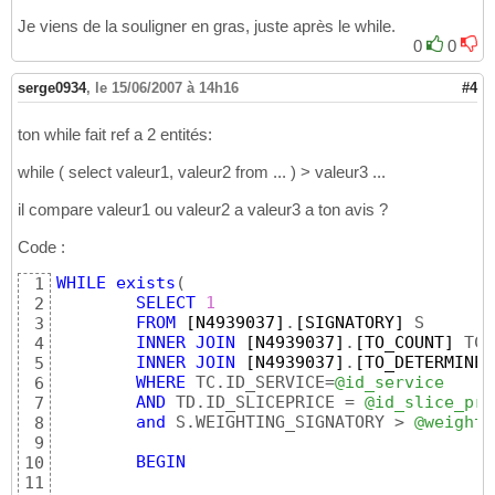
32
Je viens de la souligner en gras, juste après le while.
33
0
0
WHILE (

34
	SELECT 

35
serge0934
,
le 15/06/2007 à 14h16
#4
@weight_signatory_other = S.WEIGHTIN
36
	@id_signatory_other = S.ID_SIGNATORY

37
ton while fait ref a 2 entités:
	FROM [N4939037].[SIGNATORY] S

38
	INNER JOIN [N4939037].[TO_COUNT] TC on S.ID_SIGNATORY=TC.ID_SIGNATORY

39
while ( select valeur1, valeur2 from ... ) > valeur3 ...
	INNER JOIN [N4939037].[TO_DETERMINE] TD on S.ID_SIGNATORY=TD.ID_SIGNATORY

40
	WHERE TC.ID_SERVICE=@id_service

41
il compare valeur1 ou valeur2 a valeur3 a ton avis ?
	AND TD.ID_SLICEPRICE = @id_slice_price

42
	) > @weight 

43
Code :
44
	BEGIN

45
WHILE
exists
(
1
		UPDATE [N4939037].[SIGNATORY]

46
SELECT
1
2
		SET WEIGHTING_SIGNATORY = (@weight_signatory_other-1)

47
FROM
[N4939037]
.
[SIGNATORY]
 S

3
		WHERE

48
INNER
JOIN
[N4939037]
.
[TO_COUNT]
 TC 
4
		ID_SIGNATORY=@id_signatory_other

49
INNER
JOIN
[N4939037]
.
[TO_DETERMINE]
5
	END

50
WHERE
 TC.ID_SERVICE=
@id_service
6
51
AND
 TD.ID_SLICEPRICE = 
@id_slice_pri
7
52
and
 S.WEIGHTING_SIGNATORY > 
@weight
)
8
END
53
9
54
BEGIN
10
11