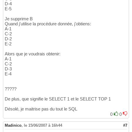
D-4
E-5
Je supprime B
Quand j'utilise la procédure donnée, j'obtiens:
A-1
C-2
D-2
E-2
Alors que je voudrais obtenir:
A-1
C-2
D-3
E-4
?????
De plus, que signifie le SELECT 1 et le SELECT TOP 1
Désolé, je maitrise pas du tout le SQL
0
0
Madinico
,
le 15/06/2007 à 16h44
#7