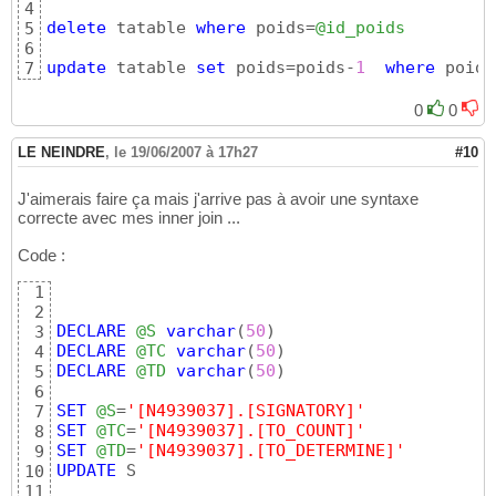
4
delete
 tatable 
where
 poids=
@id_poids
5
6
update
 tatable 
set
 poids=poids-
1
where
 poids
7
0
0
LE NEINDRE
,
le 19/06/2007 à 17h27
#10
J'aimerais faire ça mais j'arrive pas à avoir une syntaxe
correcte avec mes inner join ...
Code :
1
2
DECLARE
@S
varchar
(
50
)
3
DECLARE
@TC
varchar
(
50
)
4
DECLARE
@TD
varchar
(
50
)
5
6
SET
@S
=
'[N4939037].[SIGNATORY]'
7
SET
@TC
=
'[N4939037].[TO_COUNT]'
8
SET
@TD
=
'[N4939037].[TO_DETERMINE]'
9
UPDATE
 S

10
11