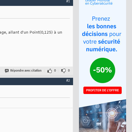
#1
ge, allant d'un Point(0,125) à un
Répondre avec citation
0
0
#2