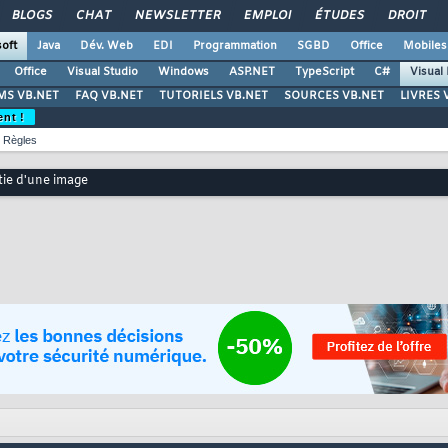
BLOGS
CHAT
NEWSLETTER
EMPLOI
ÉTUDES
DROIT
oft
Java
Dév. Web
EDI
Programmation
SGBD
Office
Mobiles
Office
Visual Studio
Windows
ASP.NET
TypeScript
C#
Visual
S VB.NET
FAQ VB.NET
TUTORIELS VB.NET
SOURCES VB.NET
LIVRES 
ent !
Règles
tie d'une image