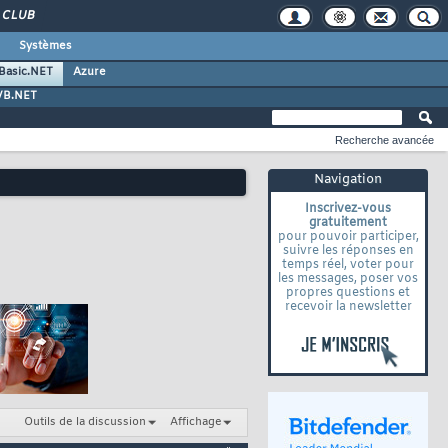
CLUB
Systèmes
 Basic.NET
Azure
VB.NET
Recherche avancée
Navigation
Inscrivez-vous
gratuitement
pour pouvoir participer,
suivre les réponses en
temps réel, voter pour
les messages, poser vos
propres questions et
recevoir la newsletter
Outils de la discussion
Affichage