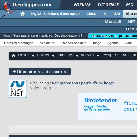
FORUMS
TUTORIELS
FAQ
DI/DSI Solutions d'entreprise
Cloud
IA
ALM
Micros
Microsoft
.NET
FORUM
Vous n'êtes pas encore inscrit sur Developpez.com ?
Inscrivez-vous gratuitem
Derniers messages
Actions
Réseau social
Blogs
Agenda
Chat
Forum
Dotnet
Langages
VB.NET
Recuperer sous par
+
Répondre à la discussion
Discussion :
Recuperer sous partie d'une image
Sujet :
VB.NET