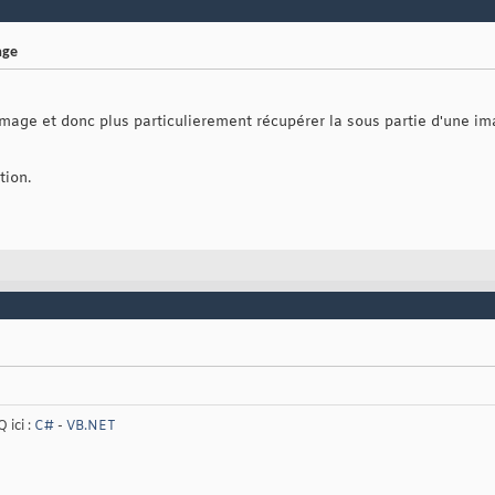
age
mage et donc plus particulierement récupérer la sous partie d'une ima
tion.
 ici :
C#
-
VB.NET