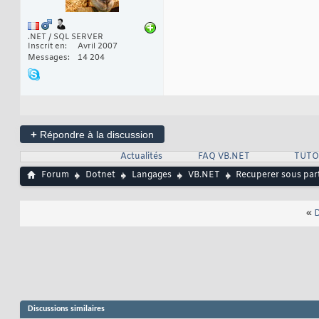
.NET / SQL SERVER
Inscrit en
Avril 2007
Messages
14 204
+
Répondre à la discussion
Actualités
FAQ VB.NET
TUTO
Forum
Dotnet
Langages
VB.NET
Recuperer sous par
«
D
Discussions similaires