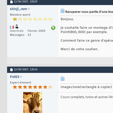
12/06/2007,
10h29
shinji_rem
Recuperer sous partie d'une im
Membre averti
Bonjour,
je souhaite faire un montage d'i
Inscrit en
Février 2005
Point(800, 600) par exemple.
Messages
23
Comment faire ce genre d'opéra
Merci de votre soutien.
12/06/2007,
12h14
Pol63
Expert éminent
image.clone(rectangle à copier)
Cours complets, tutos et autres FAQ