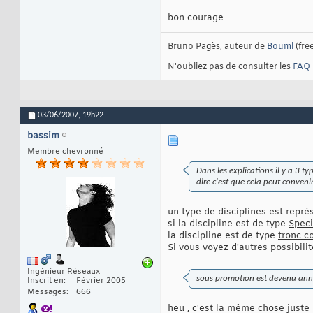
bon courage
Bruno Pagès, auteur de
Bouml
(fre
N'oubliez pas de consulter les
FAQ
03/06/2007,
19h22
bassim
Membre chevronné
Dans les explications il y a 3 t
dire c'est que cela peut convenir
un type de disciplines est représ
si la discipline est de type
Speci
la discipline est de type
tronc 
Si vous voyez d'autres possibilit
Ingénieur Réseaux
sous promotion est devenu an
Inscrit en
Février 2005
Messages
666
heu , c'est la même chose juste