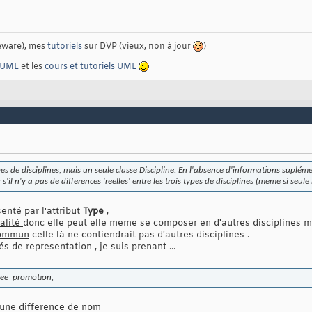
eware), mes
tutoriels
sur DVP (vieux, non à jour
)
 UML
et les
cours et tutoriels UML
ypes de disciplines, mais un seule classe Discipline. En l'absence d'informations suplém
 s'il n'y a pas de differences 'reelles' entre les trois types de disciplines (meme si seule
enté par l'attribut
Type
,
alité
donc elle peut elle meme se composer en d'autres disciplines 
commun
celle là ne contiendrait pas d'autres disciplines .
és de representation , je suis prenant ...
nee_promotion,
 une difference de nom