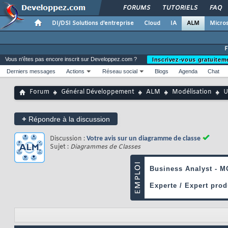
FORUMS
TUTORIELS
FAQ
DI/DSI Solutions d'entreprise
Cloud
IA
ALM
Micros
Vous n'êtes pas encore inscrit sur Developpez.com ?
Inscrivez-vous gratuitem
Derniers messages
Actions
Réseau social
Blogs
Agenda
Chat
Forum
Général Développement
ALM
Modélisation
+
Répondre à la discussion
Discussion :
Votre avis sur un diagramme de classe
Sujet :
Diagrammes de Classes