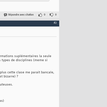
Répondre avec citation
0
0
#2
formations suplémentaires la seule
is types de disciplines (meme si
plus cette clase me parait bancale,
t bizarre) ?
outeuses.
as)