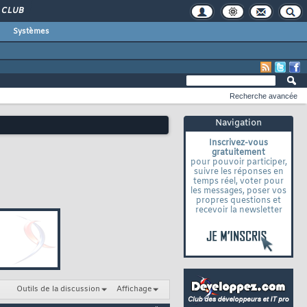
CLUB
Systèmes
Recherche avancée
Navigation
Inscrivez-vous
gratuitement
pour pouvoir participer,
suivre les réponses en
temps réel, voter pour
les messages, poser vos
propres questions et
recevoir la newsletter
Outils de la discussion
Affichage