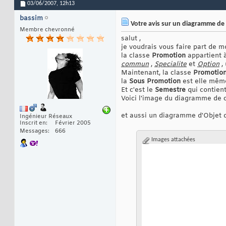
03/06/2007,
12h13
bassim
Votre avis sur un diagramme de 
Membre chevronné
salut ,
je voudrais vous faire part de m
la classe
Promotion
appartient 
commun
,
Specialite
et
Option
,
Maintenant, la classe
Promotio
la
Sous Promotion
est elle mêm
Et c'est le
Semestre
qui contien
Voici l'image du diagramme de c
et aussi un diagramme d'Objet d
Ingénieur Réseaux
Inscrit en
Février 2005
Messages
666
Images attachées