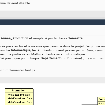
mme devient illisible
e
Annee_Promotion
et remplacé par la classe
Semestre
se pose au fur et à mesure que j'avance dans le projet. j'explique un
branche
Informatique
, les étudiants doivent passer par un
tronc comm
rés une partie va en Maths et l'autre va en informatique .
 j'ai prévu que pour chaque
Departement
(ou Domaine) , il y a un tro
t implémenter tout ça ...