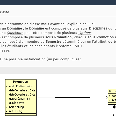
classe
on diagramme de classe mais avant ça j'explique celui ci .
à un
Domaine
, le
Domaine
est composé de plusieurs
Disciplines
qui 
 une
Specialite
peut etre composé de plusieurs
Options
.
n
est composé de plusieurs
sous Promotion
, chaque
sous Promotion
e
e composé d'un nombre de
Semestre
déterminé par un l'attribut:
duré
t les étudiants et les enseignants (Systeme LMD) .
lasse:
'une possible instanciation (un peu compliqué) :