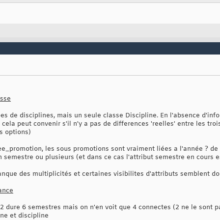
asse
ypes de disciplines, mais un seule classe Discipline. En l'absence d'in
cela peut convenir s'il n'y a pas de differences 'reelles' entre les tro
s options)
_promotion, les sous promotions sont vraiment liées a l'année ? de 
n semestre ou plusieurs (et dans ce cas l'attribut semestre en cours es
anque des multiplicités et certaines visibilites d'attributs semblent d
ance
02 dure 6 semestres mais on n'en voit que 4 connectes (2 ne le sont p
ne et discipline