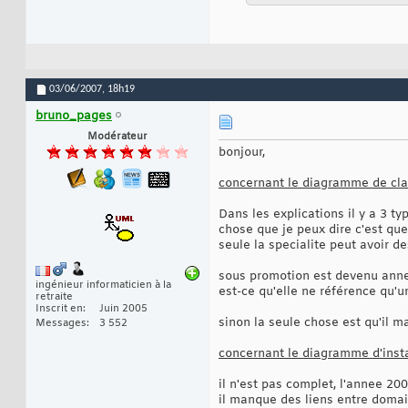
03/06/2007,
18h19
bruno_pages
Modérateur
bonjour,
concernant le diagramme de cl
Dans les explications il y a 3 t
chose que je peux dire c'est que 
seule la specialite peut avoir de
sous promotion est devenu annee
ingénieur informaticien à la
est-ce qu'elle ne référence qu'u
retraite
Inscrit en
Juin 2005
sinon la seule chose est qu'il m
Messages
3 552
concernant le diagramme d'inst
il n'est pas complet, l'annee 20
il manque des liens entre domai