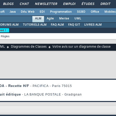
BLOGS
CHAT
NEWSLETTER
EMPLOI
ÉTUDES
DROIT
oft
Java
Dév. Web
EDI
Programmation
SGBD
Office
Mobiles
ALM
Agile
Merise
UML
FORUMS ALM
TUTORIELS ALM
FAQ ALM
FAQ GIT
LIVRES ALM
ent !
Règles
UML
Diagrammes de Classes
Votre avis sur un diagramme de classe