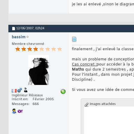
je les ai enlevé ,sinon le diagra
12/06/2007,
02h24
bassim
Membre chevronné
finalement , j'ai enlevé la class
mais un probleme de conception 
Cas concret :
pour accéder à la 
Maths
qui dure 2 semestres , ap
Pour l'instant , dans mon projet
Discipline) .
Si vous avez une idée de commen
Ingénieur Réseaux
Inscrit en
Février 2005
Messages
666
Images attachées