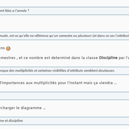
nt liées a l'année ?
ncale, est-ce qu'elle ne référence qu'un semestre ou plusieurs (et dans ce cas l'attribut
sens
semestres , et ce nombre est determiné dans la classe
Discipline
par l'
nque des multiplicités et certaines visibilites d'attributs semblent douteuses.
'importances aux multiplicités pour l'instant mais ça viendra ...
urcharger le diagramme ...
ne et discipline