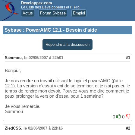
Developpez.com
Le Club des Développeurs et IT Pro
Actus
Forum Sybase
Emploi
Sybase
:
PowerAMC 12.1 - Besoin d'aide
Répondre à la discussion
Sammou
,
le 02/06/2007 à 22h01
#1
Bonjour,
Je dois rendre un travail utilisant le logiciel powerAMC (j'ai le
12.1). La version d'essai vient de se terminer, et je n'ai pas eu le
temps de rendre mon devoir. Pouvez-vous me dire comment je
peux prolonger la version d'essai pour 1 semaine?
Je vous remercie.
Sammou
0
0
ZiedCSS
,
le 02/06/2007 à 22h16
#2