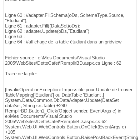
// Création de l'objet de connexion
30
        oConnection = 
new
 SqlConnection
(
)
;

31
// Paramétrage de la chaîne de conne
Ligne 60 : //adapter.FillSchema(oDs, SchemaType.Source,
32
"Etudiant");
        oConnection.ConnectionString = sqlCo
33
Ligne 61 : adapter.Fill((DataSet)oDs);
//Connexion à la base de données
34
Ligne 62 : adapter.Update(oDs,"Etudiant");
//oConnection.Open();
35
Ligne 63 :
36
Ligne 64 : //affichage de la table étudiant dans un gridview
        SqlDataAdapter adapter = 
new
 SqlData
37
        adapter.SelectCommand = 
new
 SqlComma
38
        oConnection.Open
(
)
;

39
Fichier source : e:\Mes Documents\Visual Studio
40
2005\WebSites\DetteCafet\RemplirBD.aspx.cs Ligne : 62
////// MSDN : SqlCommendBuilder Génè
41
        SqlCommandBuilder builder = 
new
 SqlC
42
Trace de la pile:
43
// adapter.FillSchema(oDs, SchemaType
44
        adapter.Fill
(
(
DataSet
)
oDs
)
;

45
[InvalidOperationException: Impossible pour Update de trouver
        adapter.Update
(
oDs,
"Etudiant"
)
;

46
TableMapping['Etudiant'] ou DataTable 'Etudiant'.]
47
System.Data.Common.DbDataAdapter.Update(DataSet
//affichage de la table étudiant dan
48
dataSet, String srcTable) +290
        DataSet dat = 
new
 DataSet
(
"Etud"
)
;

RemplirBD.Button1_Click(Object sender, EventArgs e) in
49
e:\Mes Documents\Visual Studio
        adapter.Fill
(
new
 DataTable
(
"Etud"
)
)
;

50
2005\WebSites\DetteCafet\RemplirBD.aspx.cs:62
        adapter.Fill
(
dat
)
;

51
System.Web.UI.WebControls.Button.OnClick(EventArgs e)
        GridView2.DataSource = dat;

52
+105
        GridView2.DataBind
(
)
;

53
System.Web.UI.WebControls.Button.RaisePostBackEvent(String
54