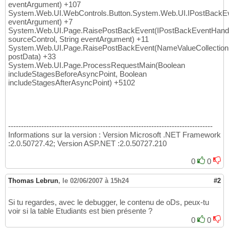
eventArgument) +107
55
System.Web.UI.WebControls.Button.System.Web.UI.IPostBackEv
}
56
eventArgument) +7
}
57
System.Web.UI.Page.RaisePostBackEvent(IPostBackEventHand
sourceControl, String eventArgument) +11
System.Web.UI.Page.RaisePostBackEvent(NameValueCollection
postData) +33
System.Web.UI.Page.ProcessRequestMain(Boolean
includeStagesBeforeAsyncPoint, Boolean
includeStagesAfterAsyncPoint) +5102
--------------------------------------------------------------------------------
Informations sur la version : Version Microsoft .NET Framework
:2.0.50727.42; Version ASP.NET :2.0.50727.210
0
0
Thomas Lebrun
,
le 02/06/2007 à 15h24
#2
Si tu regardes, avec le debugger, le contenu de oDs, peux-tu
voir si la table Etudiants est bien présente ?
0
0