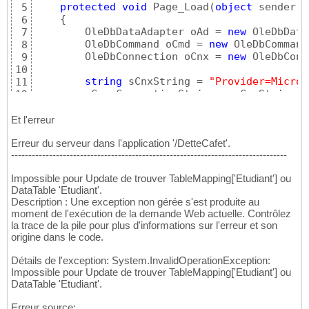
protected
void
 Page_Load
(
object
 sender, 
5
{
6
        OleDbDataAdapter oAd = 
new
 OleDbData
7
        OleDbCommand oCmd = 
new
 OleDbCommand
8
        OleDbConnection oCnx = 
new
 OleDbConn
9
10
string
 sCnxString = 
"Provider=Micros
11
        oCnx.ConnectionString = sCnxString;

12
        oCmd.CommandText = 
"SELECT * FROM [F
13
        oCmd.Connection = oCnx;

14
Et l'erreur
        oAd.SelectCommand = oCmd;       

15
Erreur du serveur dans l'application '/DetteCafet'.
        oAd.Fill
(
new
 DataTable
(
"Client"
)
)
;

16
--------------------------------------------------------------------------------
17
/* Affichage du contenu dans une Gri
18
Impossible pour Update de trouver TableMapping['Etudiant'] ou
         oAd.Fill
(
oDs
)
;

19
DataTable 'Etudiant'.
         GridView1.DataSource = oDs;

20
Description : Une exception non gérée s'est produite au
         GridView1.DataBind
(
)
;     

21
moment de l'exécution de la demande Web actuelle. Contrôlez
22
la trace de la pile pour plus d'informations sur l'erreur et son
}
23
origine dans le code.
protected
void
 Button1_Click
(
object
 send
24
{
25
Détails de l'exception: System.InvalidOperationException:
string
 sqlConnectionString = 
@
"Data 
26
Impossible pour Update de trouver TableMapping['Etudiant'] ou
27
DataTable 'Etudiant'.
// Déclaration de l'objet de connexi
28
        SqlConnection oConnection;

29
Erreur source: