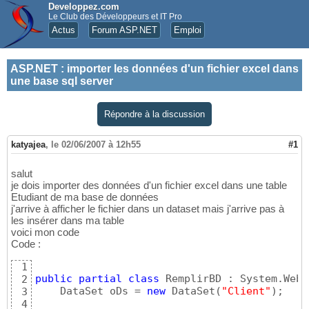
Developpez.com
Le Club des Développeurs et IT Pro
Actus
Forum ASP.NET
Emploi
ASP.NET
:
importer les données d'un fichier excel dans
une base sql server
Répondre à la discussion
katyajea
,
le 02/06/2007 à 12h55
#1
salut
je dois importer des données d'un fichier excel dans une table
Etudiant de ma base de données
j'arrive à afficher le fichier dans un dataset mais j'arrive pas à
les insérer dans ma table
voici mon code
Code :
1
public
partial
class
 RemplirBD : System.Web.
2
    DataSet oDs = 
new
 DataSet
(
"Client"
)
;

3
4