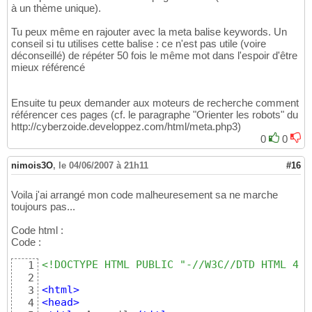
à un thème unique).
Tu peux même en rajouter avec la meta balise keywords. Un
conseil si tu utilises cette balise : ce n'est pas utile (voire
déconseillé) de répéter 50 fois le même mot dans l'espoir d'être
mieux référencé
Ensuite tu peux demander aux moteurs de recherche comment
référencer ces pages (cf. le paragraphe "Orienter les robots" du
http://cyberzoide.developpez.com/html/meta.php3)
0
0
nimois3O
,
le 04/06/2007 à 21h11
#16
Voila j'ai arrangé mon code malheuresement sa ne marche
toujours pas...
Code html :
Code :
<!DOCTYPE HTML PUBLIC "-//W3C//DTD HTML 4.0
1
2
<
html
>
3
<
head
>
4