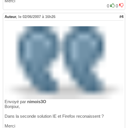
23
Merci
</
div
>
24
0
0
25
</
body
>
26
Auteur
,
le 02/06/2007 à 16h26
#4
Envoyé par
nimois3O
Bonjour,
Dans la seconde solution IE et Firefox reconaissent ?
Merci