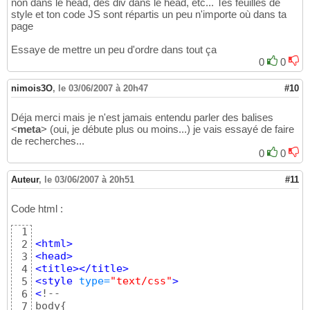
non dans le head, des div dans le head, etc... Tes feuilles de
15
width
:
150
px;  
/*longeur (190)*/
64
</
center
>
94
style et ton code JS sont répartis un peu n'importe où dans ta
//--
>
16
text-decoration
:
none
; 
/* decoration du t
65
</
body
>
95
page
</style>
17
padding
:
2
px 
0
; 
/*marge interieure*/
66
</
html
>
96
18
margin
:
1
px;  
/*marge exterieur*/
67
Essaye de mettre un peu d'ordre dans tout ça
<script
 type
=
"text/javascript"
>

19
}
68
0
0
<!--

20
69
21
/*passage de la sourie*/
70
nimois3O
,
le 03/06/2007 à 20h47
#10
22
71
//-->
23
.menu
 a
:hover
{
72
</script>
24
Déja merci mais je n'est jamais entendu parler des balises
background-color
:
 #969696
;
/*couleur du f
73
25
<
meta
> (oui, je débute plus ou moins...) je vais essayé de faire
border
:
5
px 
#404040
solid
;
/* bordure (tai
74
26
de recherches...
color
:
 #FFFFFF
; 
/*couleur du text*/
75
</
head
>
27
0
0
cursor 
: 
crosshair
; 
/*type de curseur*/
76
28
}
77
<
body
>
29
Auteur
,
le 03/06/2007 à 20h51
#11
78
30
/* for a mozilla better display with key nav
79
31
.menu
 a
:focus
{
80
Code html :
32
background-color
:
 #aaf
81
</
body
>
33
}
82
1
34
<
html
>
83
2
</
html
>
35
a
.linkOver
{
<
head
>
84
3
background-color
:
 #eee
;

<
title
>
</
title
>
85
4
}
<style
 type=
"text/css"
>
86
5
<
!--

6
body
{
7