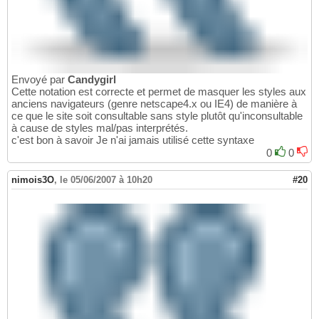
105
</
div
>
106
107
</
div
>
108
</
body
>
109
</
html
>
110
Envoyé par
Candygirl
Cette notation est correcte et permet de masquer les styles aux
anciens navigateurs (genre netscape4.x ou IE4) de manière à
ce que le site soit consultable sans style plutôt qu'inconsultable
à cause de styles mal/pas interprétés.
c'est bon à savoir Je n'ai jamais utilisé cette syntaxe
0
0
nimois3O
,
le 05/06/2007 à 10h20
#20