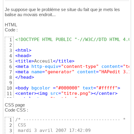
Je suppose que le probléme se situe du fait que je mets les
balise au movais endroit...
HTML
Code :
<!DOCTYPE HTML PUBLIC "-//W3C//DTD HTML 4.01
1
2
<
html
>
3
<
head
>
4
<
title
>
Acceuil
</
title
>
5
<
meta
http-equiv
=
"content-type"
content
=
"tex
6
<
meta
name
=
"generator"
content
=
"HAPedit 3.1"
7
</
head
>
8
9
<
body
bgcolor
=
"#000000"
text
=
"#fffff"
>
10
<
center
>
<
img
src
=
"titre.png"
>
</
center
>
11
<style
 type=
"text/css"
>
12
@import
"page.css"
13
CSS page
</style>
14
Code CSS :
<
div
class
=
"divCentre"
>
15
/* ------------------------------------ *
1
16
 CSS
2
<
br
>
17
 mardi 3 avril 2007 17:42:09
3
<!--.............DEBUT MENU................
18