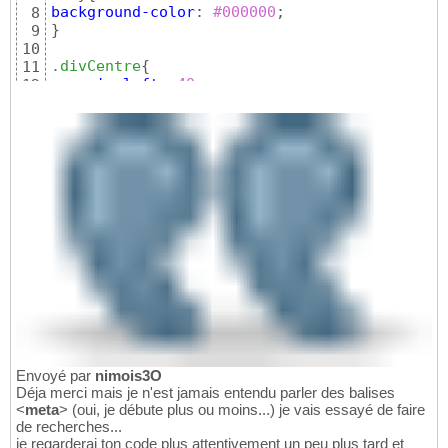
background-color
:
 #000000
8
}
9
10
.divCentre
{
11
margin-left
: 
40
px;

12
margin-right
: 
40
px;

13
margin-top
: 
0
px;

14
margin-bottom
: 
0
px;

15
border
: 
1
px 
solid
#AAAAAA
;

16
height
: 
100
%;

17
background-color
: 
"orange"
18
}
19
20
h2
{
21
text-align
: 
center
;

22
color
:
 #555555
23
}
24
//--
>
25
</style>
26
27
</
head
>
28
Envoyé par
nimois3O
29
Déja merci mais je n'est jamais entendu parler des balises
<
body
>
30
<
meta
> (oui, je débute plus ou moins...) je vais essayé de faire
31
de recherches...
<
div
class
=
"divCentre"
>
je regarderai ton code plus attentivement un peu plus tard et
32