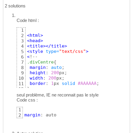
2 solutions
Code html :
1
<
html
>
2
<
head
>
3
<
title
>
</
title
>
4
<style
 type=
"text/css"
>
5
<
6
.divCentre
{
7
margin
: 
auto
;

8
height
: 
200
px;

9
width
: 
200
px;

10
border
: 
1
px 
solid
#AAAAAA
11
}
12
13
seul problème, IE ne reconnait pas le style
//--
>
14
Code css :
</style>
15
1
16
margin
: auto
2
</
head
>
17
18
<
body
>
19
<
div
class
=
"divCentre"
>
20