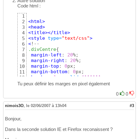
Autre solution
21
Code html :
</
div
>
22
23
1
24
<
html
>
2
</
body
>
25
<
head
>
3
26
<
title
>
</
title
>
4
</
html
>
27
<style
 type=
"text/css"
>
5
<
6
.divCentre
{
7
margin-left
: 
20
%;

8
margin-right
: 
20
%;

9
margin-top
: 
0
px;

10
margin-bottom
: 
0
px;

11
border
: 
1
px 
solid
#AAAAAA
;

12
height
: 
200
13
Tu peux définir les marges en pixel également
}
14
0
0
15
//--
>
16
</style>
17
nimois3O
,
le 02/06/2007 à 13h04
#3
18
</
head
>
19
Bonjour,
20
<
body
>
21
Dans la seconde solution IE et Firefox reconaissent ?
<
div
class
=
"divCentre"
>
22