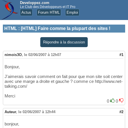
Developpez.com
Le Club des Développeurs et IT Pro
Actus
Forum HTML
Emploi
HTML
:
[HTML] Faire comme la plupart des sites !
Répondre à la discussion
nimois3O
,
le 02/06/2007 à 12h07
#1
Bonjour,
J'aimerais savoir comment on fait pour que mon site soit center
avec une marge a droite et gauche ? comme ce http://www.net-
talking.com/
Merci
0
0
Auteur
,
le 02/06/2007 à 12h44
#2
bonjour,