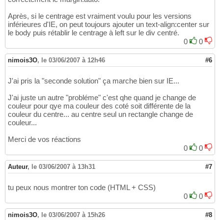
Après, si le centrage est vraiment voulu pour les versions
inférieures d'IE, on peut toujours ajouter un text-align:center sur
le body puis rétablir le centrage à left sur le div centré.
0
0
nimois3O
,
le 03/06/2007 à 12h46
#6
J'ai pris la "seconde solution" ça marche bien sur IE...
J'ai juste un autre "probléme" c'est qhe quand je change de
couleur pour qye ma couleur des coté soit différente de la
couleur du centre... au centre seul un rectangle change de
couleur...
Merci de vos réactions
0
0
Auteur
,
le 03/06/2007 à 13h31
#7
tu peux nous montrer ton code (HTML + CSS)
0
0
nimois3O
,
le 03/06/2007 à 15h26
#8