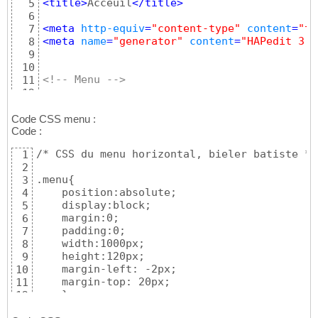
<
title
>
Acceuil
</
title
>
5
6
<
meta
http-equiv
=
"content-type"
content
=
"te
7
<
meta
name
=
"generator"
content
=
"HAPedit 3.1
8
9
10
<!-- Menu -->
11
12
<
meta
http-equiv
=
"Content-Type"
content
=
"te
13
<
meta
http-equiv
=
"Content-Language"
content
14
Code CSS menu :
<
meta
name
=
"Robots"
content
=
"follow"
 /
>
Code :
15
<
meta
name
=
"MSSmartTagsPreventParsing"
cont
16
/* CSS du menu horizontal, bieler batiste */

1
17
2
<!----------------->
18
.menu{

3
19
    position:absolute;

4
<style
 type=
"text/css"
>
20
    display:block;

5
@import
"page.css"
21
    margin:0;

6
</style>
22
    padding:0;

7
23
    width:1000px;

8
<style
 type=
"text/css"
>
24
    height:120px;

9
@import
"menu.css"
25
    margin-left: -2px;

10
</style>
26
    margin-top: 20px;

11
27
    }

12
</
head
>
28
13
29