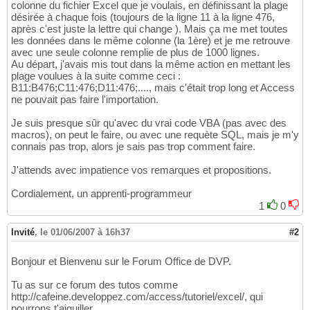
colonne du fichier Excel que je voulais, en définissant la plage
désirée à chaque fois (toujours de la ligne 11 à la ligne 476,
après c'est juste la lettre qui change ). Mais ça me met toutes
les données dans le même colonne (la 1ère) et je me retrouve
avec une seule colonne remplie de plus de 1000 lignes.
Au départ, j'avais mis tout dans la même action en mettant les
plage voulues à la suite comme ceci :
B11:B476;C11:476;D11:476;...., mais c'était trop long et Access
ne pouvait pas faire l'importation.
Je suis presque sûr qu'avec du vrai code VBA (pas avec des
macros), on peut le faire, ou avec une requète SQL, mais je m'y
connais pas trop, alors je sais pas trop comment faire.
J'attends avec impatience vos remarques et propositions.
Cordialement, un apprenti-programmeur
1
0
Invité
,
le 01/06/2007 à 16h37
#2
Bonjour et Bienvenu sur le Forum Office de DVP.
Tu as sur ce forum des tutos comme
http://cafeine.developpez.com/access/tutoriel/excel/, qui
pourrons t'aiguiller.