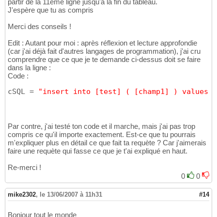
25
partir de la 11ème ligne jusqu'à la fin du tableau.
  i = i + 
1
26
J'espère que tu as compris
Wend
27
Merci des conseils !
28
DoCmd.SetWarnings 
True
29
Edit : Autant pour moi : après réflexion et lecture approfondie
End
Sub
30
(car j'ai déjà fait d'autres langages de programmation), j'ai cru
comprendre que ce que je te demande ci-dessus doit se faire
dans la ligne :
Code :
cSQL = 
"insert into [test] ( [champ1] ) values (
Par contre, j'ai testé ton code et il marche, mais j'ai pas trop
compris ce qu'il importe exactement. Est-ce que tu pourrais
m'expliquer plus en détail ce que fait ta requète ? Car j'aimerais
faire une requète qui fasse ce que je t'ai expliqué en haut.
Re-merci !
0
0
mike2302
,
le 13/06/2007 à 11h31
#14
Bonjour tout le monde