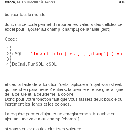
totofe
,
le 13/06/2007 à 14h53
#16
bonjour tout le monde.
donc oui ce code permet d'importer les valeurs des cellules de
excel pour l'ajouter au champ [champ1] de la table [test]
Code :
1
cSQL = 
"insert into [test] ( [champ1] ) value
2
3
DoCmd.RunSQL cSQL
4
et ceci a l'aide de la fonction "cells" apliqué à l'objet worksheet.
qui prend en paramètre 2 entiers. la première renseigne la ligne
de la cellule et la deuxième la colone.
Donc pour votre fonction faut que vous fassiez deux boucle qui
incrément les lignes et les colones.
La requète permet d'ajouter un enregistrement à la table en
ajoutant une valeur au champ [champ1]
si vous voulez ajoutez plusieurs valeurs: