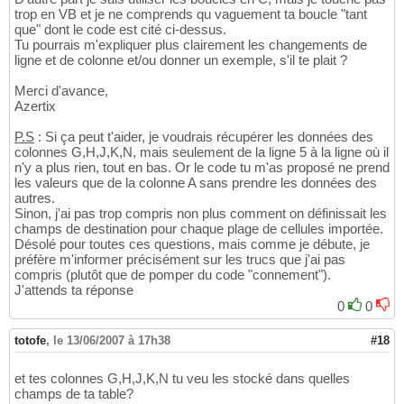
trop en VB et je ne comprends qu vaguement ta boucle "tant
que" dont le code est cité ci-dessus.
Tu pourrais m'expliquer plus clairement les changements de
ligne et de colonne et/ou donner un exemple, s'il te plait ?
Merci d'avance,
Azertix
P.S
: Si ça peut t'aider, je voudrais récupérer les données des
colonnes G,H,J,K,N, mais seulement de la ligne 5 à la ligne où il
n'y a plus rien, tout en bas. Or le code tu m'as proposé ne prend
les valeurs que de la colonne A sans prendre les données des
autres.
Sinon, j'ai pas trop compris non plus comment on définissait les
champs de destination pour chaque plage de cellules importée.
Désolé pour toutes ces questions, mais comme je débute, je
préfère m'informer précisément sur les trucs que j'ai pas
compris (plutôt que de pomper du code "connement").
J'attends ta réponse
0
0
totofe
,
le 13/06/2007 à 17h38
#18
et tes colonnes G,H,J,K,N tu veu les stocké dans quelles
champs de ta table?