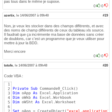
pas tous dans le même je supose.
0
0
azertix
,
le 14/06/2007 à 09h40
#19
Non, je veux les stocker dans des champs différents, et avec
des noms de champ différents de ceux du tableau xls source.
Il faudrait que ça incrémente ma base de données sans créer
de doublons, car c'est un programme que je veux utiliser pour
mettre à jour la BDD.
Merci encore
0
0
totofe
,
le 14/06/2007 à 09h48
#20
Code VBA :
1
Private
Sub
 Commande0_Click
(
)
2
Dim
 oApp 
As
3
Dim
 oWkb 
As
4
Dim
 oWSht 
As
 Excel.Worksheet

5
6
Set
 oApp = CreateObject
(
"excel.application"
)
7