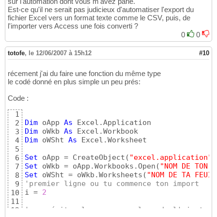
sur l'automation dont vous m'avez parlé.
Est-ce qu'il ne serait pas judicieux d'automatiser l'export du
fichier Excel vers un format texte comme le CSV, puis, de
l'importer vers Access une fois converti ?
0
0
totofe
,
le 12/06/2007 à 15h12
#10
récement j'ai du faire une fonction du même type
le codé donné en plus simple un peu prés:
Code :
1
Dim
 oApp 
As
2
Dim
 oWkb 
As
3
Dim
 oWSht 
As
 Excel.Worksheet

4
5
Set
 oApp = CreateObject
(
"excel.application"
)
6
Set
 oWkb = oApp.Workbooks.Open
(
"NOM DE TON F
7
Set
 oWSht = oWkb.Worksheets
(
"NOM DE TA FEUIL
8
'premier ligne ou tu commence ton import
9
i = 
2
10
11
'pour éviter les messages lors de l'ajout de
12