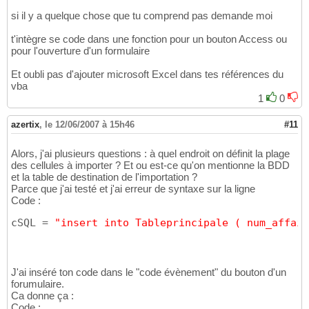
DoCmd.SetWarnings 
False
13
14
si il y a quelque chose que tu comprend pas demande moi
'tant que la cellule n'est pas vide
15
t'intègre se code dans une fonction pour un bouton Access ou
While
 oWSht.Range
(
"A"
 & i
)
.Value <> 
""
16
pour l'ouverture d'un formulaire
17
  cSQL = 
"insert into Tableprincipale ( num_
18
Et oubli pas d'ajouter microsoft Excel dans tes références du
19
vba
'exécute la requète
20
1
0
  DoCmd.RunSQL cSQL

21
22
azertix
,
le 12/06/2007 à 15h46
#11
23
  i = i + 
1
24
Wend
25
Alors, j'ai plusieurs questions : à quel endroit on définit la plage
26
des cellules à importer ? Et ou est-ce qu'on mentionne la BDD
DoCmd.SetWarnings 
true
27
et la table de destination de l'importation ?
Parce que j'ai testé et j'ai erreur de syntaxe sur la ligne
Code :
cSQL = 
"insert into Tableprincipale ( num_affair
J'ai inséré ton code dans le "code évènement" du bouton d'un
forumulaire.
Ca donne ça :
Code :