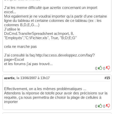
J'ai les meme difficulté que azertix concernant un import
excel...
Moi egalement je ne voudrai importer qu'a partir d'une certaine
ligne du tableau et certaine colonnes de ce tableau (ex : les
colonnes B,D,E,G....)
J'utilise le
DoCmd.TransferSpreadsheet acImport, 8,
"Employés","C:\Fichier.xls", True, "B;D;E;G"
cela ne marche pas
J'ai consulté la faq http://access.developpez.com/faq/?
page=Excel
et les forums j'ai pas trouvé...
0
0
azertix
,
le 13/06/2007 à 13h17
#15
Effectivement, on a les mêmes problématiques ...
Attendons la réponse de totofe pour avoir des précisions sur la
requète, ça nous permettra de choisir la plage de cellules à
importer
0
0