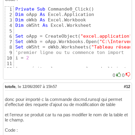
Private
Sub
 Commande0_Click
(
)
1
Dim
 oApp 
As
2
Dim
 oWkb 
As
3
Dim
 oWSht 
As
 Excel.Worksheet

4
5
Set
 oApp = CreateObject
(
"excel.application"
)
6
Set
 oWkb = oApp.Workbooks.Open
(
"C:\Intervent
7
Set
 oWSht = oWkb.Worksheets
(
"Tableau réseau 
8
'premier ligne ou tu commence ton import
9
i = 
2
10
11
'pour éviter les messages lors de l'ajout de
12
DoCmd.SetWarnings 
False
13
0
0
14
'tant que la cellule n'est pas vide
15
totofe
,
le 12/06/2007 à 15h57
#12
While
 oWSht.Range
(
"A"
 & i
)
.Value <> 
""
16
17
donc pour importé c la commande docmd.runsql qui permet
  cSQL = 
"insert into Tableprincipale ( num_
18
d'effectué des requete d'ajout ou de modification de table
Chr (34) & oWSht.Cells(i, 1) & Chr(34) & "
)
"
19
20
et l'erreur se produit car tu na pas modifier le nom de la table et
'exécute la requète
21
le champ.
  DoCmd.RunSQL cSQL
22
23
Code :
24