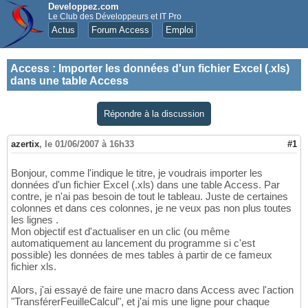
Developpez.com
Le Club des Développeurs et IT Pro
Actus
Forum Access
Emploi
Access
:
Importer les données d'un fichier Excel (.xls)
dans une table Access
Répondre à la discussion
azertix
,
le 01/06/2007 à 16h33
#1
Bonjour, comme l'indique le titre, je voudrais importer les
données d'un fichier Excel (.xls) dans une table Access. Par
contre, je n'ai pas besoin de tout le tableau. Juste de certaines
colonnes et dans ces colonnes, je ne veux pas non plus toutes
les lignes .
Mon objectif est d'actualiser en un clic (ou même
automatiquement au lancement du programme si c'est
possible) les données de mes tables à partir de ce fameux
fichier xls.
Alors, j'ai essayé de faire une macro dans Access avec l'action
"TransférerFeuilleCalcul", et j'ai mis une ligne pour chaque