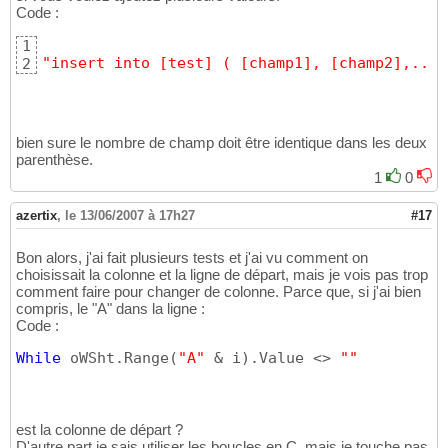
Code :
1
"insert into [test] ( [champ1], [champ2],....
2
bien sure le nombre de champ doit être identique dans les deux
parenthèse.
1
0
azertix
,
le 13/06/2007 à 17h27
#17
Bon alors, j'ai fait plusieurs tests et j'ai vu comment on
choisissait la colonne et la ligne de départ, mais je vois pas trop
comment faire pour changer de colonne. Parce que, si j'ai bien
compris, le "A" dans la ligne :
Code :
While
 oWSht.Range
(
"A"
 & i
)
.Value <> 
""
est la colonne de départ ?
D'autre part je sais utiliser les boucles en C, mais je touche pas