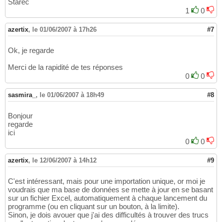
Starec
1
0
azertix
,
le 01/06/2007 à 17h26
#7
Ok, je regarde
Merci de la rapidité de tes réponses
0
0
sasmira_
,
le 01/06/2007 à 18h49
#8
Bonjour
regarde
ici
0
0
azertix
,
le 12/06/2007 à 14h12
#9
C'est intéressant, mais pour une importation unique, or moi je
voudrais que ma base de données se mette à jour en se basant
sur un fichier Excel, automatiquement à chaque lancement du
programme (ou en cliquant sur un bouton, à la limite).
Sinon, je dois avouer que j'ai des difficultés à trouver des trucs