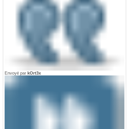
Envoyé par
kOrt3x