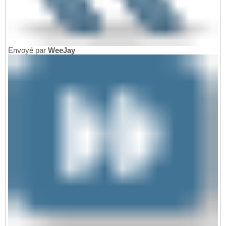
Envoyé par
WeeJay