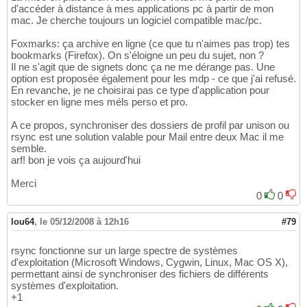
d'accéder à distance à mes applications pc à partir de mon
mac. Je cherche toujours un logiciel compatible mac/pc.
Foxmarks: ça archive en ligne (ce que tu n'aimes pas trop) tes
bookmarks (Firefox). On s'éloigne un peu du sujet, non ?
Il ne s'agit que de signets donc ça ne me dérange pas. Une
option est proposée également pour les mdp - ce que j'ai refusé.
En revanche, je ne choisirai pas ce type d'application pour
stocker en ligne mes méls perso et pro.
A ce propos, synchroniser des dossiers de profil par unison ou
rsync est une solution valable pour Mail entre deux Mac il me
semble.
arf! bon je vois ça aujourd'hui
Merci
0
0
lou64
,
le 05/12/2008 à 12h16
#79
rsync fonctionne sur un large spectre de systèmes
d'exploitation (Microsoft Windows, Cygwin, Linux, Mac OS X),
permettant ainsi de synchroniser des fichiers de différents
systèmes d'exploitation.
+1