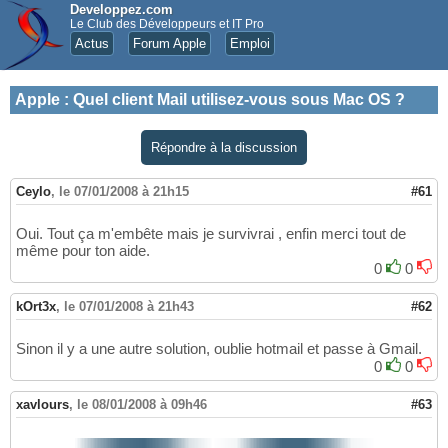
Developpez.com
Le Club des Développeurs et IT Pro
Actus
Forum Apple
Emploi
Apple
:
Quel client Mail utilisez-vous sous Mac OS ?
Répondre à la discussion
Ceylo
,
le 07/01/2008 à 21h15
#61
Oui. Tout ça m'embête mais je survivrai , enfin merci tout de
même pour ton aide.
0
0
kOrt3x
,
le 07/01/2008 à 21h43
#62
Sinon il y a une autre solution, oublie hotmail et passe à Gmail.
0
0
xavlours
,
le 08/01/2008 à 09h46
#63