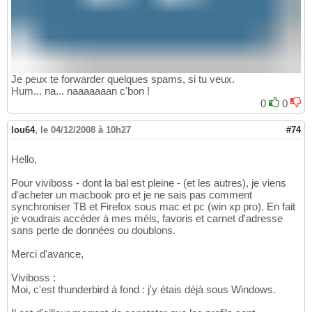
Je peux te forwarder quelques spams, si tu veux.
Hum... na... naaaaaaan c'bon !
0
0
lou64
,
le 04/12/2008 à 10h27
#74
Hello,
Pour viviboss - dont la bal est pleine - (et les autres), je viens
d'acheter un macbook pro et je ne sais pas comment
synchroniser TB et Firefox sous mac et pc (win xp pro). En fait
je voudrais accéder à mes méls, favoris et carnet d'adresse
sans perte de données ou doublons.
Merci d'avance,
Viviboss :
Moi, c'est thunderbird à fond : j'y étais déjà sous Windows.