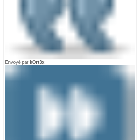
Envoyé par
kOrt3x