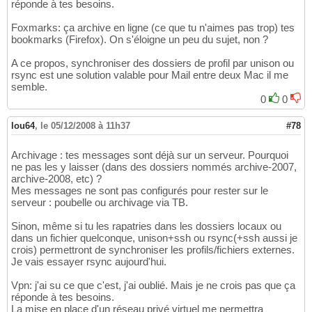
réponde à tes besoins.
Foxmarks: ça archive en ligne (ce que tu n'aimes pas trop) tes
bookmarks (Firefox). On s'éloigne un peu du sujet, non ?
A ce propos, synchroniser des dossiers de profil par unison ou
rsync est une solution valable pour Mail entre deux Mac il me
semble.
0
0
lou64
,
le 05/12/2008 à 11h37
#78
Archivage : tes messages sont déjà sur un serveur. Pourquoi
ne pas les y laisser (dans des dossiers nommés archive-2007,
archive-2008, etc) ?
Mes messages ne sont pas configurés pour rester sur le
serveur : poubelle ou archivage via TB.
Sinon, même si tu les rapatries dans les dossiers locaux ou
dans un fichier quelconque, unison+ssh ou rsync(+ssh aussi je
crois) permettront de synchroniser les profils/fichiers externes.
Je vais essayer rsync aujourd'hui.
Vpn: j'ai su ce que c'est, j'ai oublié. Mais je ne crois pas que ça
réponde à tes besoins.
La mise en place d'un réseau privé virtuel me permettra