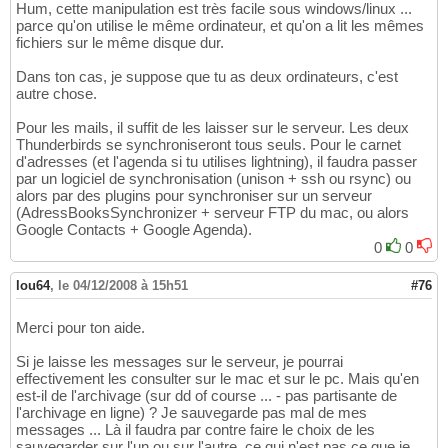
Hum, cette manipulation est très facile sous windows/linux ...
parce qu'on utilise le même ordinateur, et qu'on a lit les mêmes
fichiers sur le même disque dur.
Dans ton cas, je suppose que tu as deux ordinateurs, c'est
autre chose.
Pour les mails, il suffit de les laisser sur le serveur. Les deux
Thunderbirds se synchroniseront tous seuls. Pour le carnet
d'adresses (et l'agenda si tu utilises lightning), il faudra passer
par un logiciel de synchronisation (unison + ssh ou rsync) ou
alors par des plugins pour synchroniser sur un serveur
(AdressBooksSynchronizer + serveur FTP du mac, ou alors
Google Contacts + Google Agenda).
0
0
lou64
,
le 04/12/2008 à 15h51
#76
Merci pour ton aide.
Si je laisse les messages sur le serveur, je pourrai
effectivement les consulter sur le mac et sur le pc. Mais qu'en
est-il de l'archivage (sur dd of course ... - pas partisante de
l'archivage en ligne) ? Je sauvegarde pas mal de mes
messages ... Là il faudra par contre faire le choix de les
sauvegarder sur l'un ou sur l'autre, ce qui n'est pas ce que je