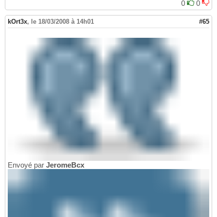
0
0
kOrt3x
,
le 18/03/2008 à 14h01
#65
Envoyé par
JeromeBcx