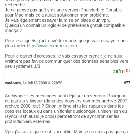
recherche.
Je ne pense pas qu'il y ait une version Thunderbird Portable
pour Mac mais cela aurait solutionner mon problème.
Je vais également essayer la mise en place d'un vpn.
Quelqu'un connait un logiciel de préférence gratuit compatible
mac/pc?
Pour les signets, j'ai trouvé foxmarks que je vais essayer sans
plus tarder
http://www.foxmarks.com
Pour le carnet d'adresses, je vais essayer rsync : je ne suis
vraiment pas fan de communiquer des données sensibles vers
des systèmes 1/3
0
0
xavlours
,
le 04/12/2008 à 22h56
#77
Archivage : tes messages sont déjà sur un serveur. Pourquoi
ne pas les y laisser (dans des dossiers nommés archive-2007,
archive-2008, etc) ? Sinon, même si tu les rapatries dans les
dossiers locaux ou dans un fichier quelconque, unison+ssh ou
rsync(+ssh aussi je crois) permettront de synchroniser les
profils/fichiers externes.
Vpn: j'ai su ce que c'est, j'ai oublié. Mais je ne crois pas que ça