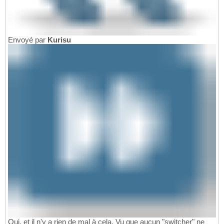
Envoyé par
Kurisu
Oui, et il n'y a rien de mal à cela. Vu que aucun "switcher" ne