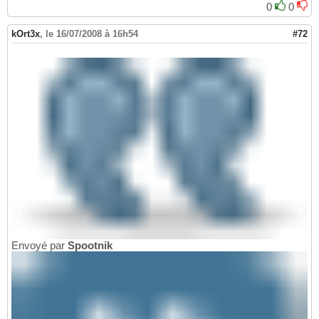
0
0
kOrt3x
,
le 16/07/2008 à 16h54
#72
Envoyé par
Spootnik