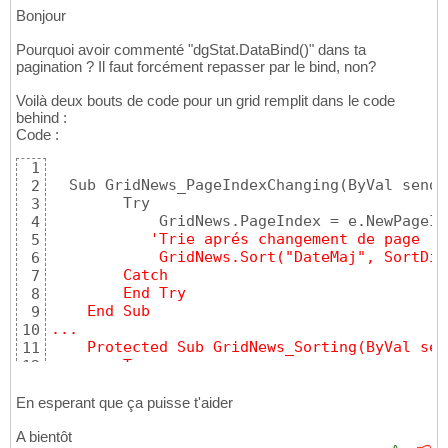
Bonjour
Pourquoi avoir commenté "dgStat.DataBind()" dans ta
pagination ? Il faut forcément repasser par le bind, non?
Voilà deux bouts de code pour un grid remplit dans le code
behind :
Code :
1
  Sub GridNews_PageIndexChanging
(
ByVal sende
2
        Try

3
            GridNews.PageIndex = e.NewPageInd
4
'Trie aprés changement de page
5
            GridNews.Sort("DateMaj", SortDir
6
        Catch
7
        End Try
8
    End Sub
9
...
10
    Protected Sub GridNews_Sorting(ByVal sen
11
        Try
12
            Dim sSortExpression As String = 
13
            Dim sSortDirection As String = e
14
En esperant que ça puisse t'aider
            Dim oDataView As New Data.DataVi
15
A bientôt
            oDataView.Sort = "DateMaj DESC"
16