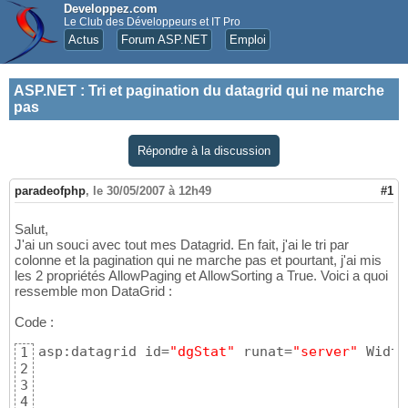
Developpez.com
Le Club des Développeurs et IT Pro
Actus
Forum ASP.NET
Emploi
ASP.NET
:
Tri et pagination du datagrid qui ne marche
pas
Répondre à la discussion
paradeofphp
,
le 30/05/2007 à 12h49
#1
Salut,
J'ai un souci avec tout mes Datagrid. En fait, j'ai le tri par
colonne et la pagination qui ne marche pas et pourtant, j'ai mis
les 2 propriétés AllowPaging et AllowSorting a True. Voici a quoi
ressemble mon DataGrid :
Code :
asp:datagrid id=
"dgStat"
 runat=
"server"
 Width
1
2
3
4