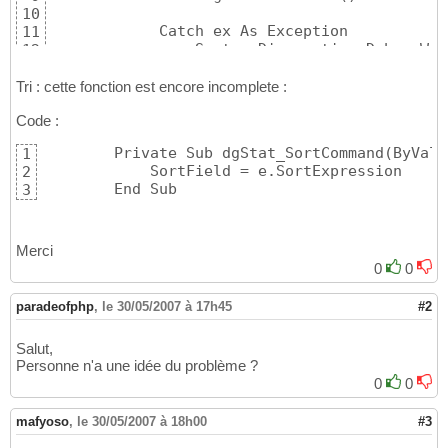
10
            Catch ex As Exception

11
                System.Diagnostics.Debug.Wri
12
            End Try

13
14
Tri : cette fonction est encore incomplete :
        End Sub
15
Code :
        Private Sub dgStat_SortCommand
(
ByVal 
1
            SortField = e.SortExpression

2
        End Sub
3
Merci
0
0
paradeofphp
,
le 30/05/2007 à 17h45
#2
Salut,
Personne n'a une idée du problème ?
0
0
mafyoso
,
le 30/05/2007 à 18h00
#3