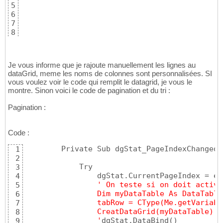
5
6
7
8
9
Je vous informe que je rajoute manuellement les lignes au
dataGrid, meme les noms de colonnes sont personnalisées. SI
vous voulez voir le code qui remplit le datagrid, je vous le
montre. Sinon voici le code de pagination et du tri :
Pagination :
Code :
        Private Sub dgStat_PageIndexChanged
(
1
2
            Try

3
                dgStat.CurrentPageIndex = e.
4
' On teste si on doit active
5
                Dim myDataTable As DataTable
6
                tabRow = CType(Me.getVariabl
7
                CreatDataGrid(myDataTable)
8
                '
dgStat.DataBind
(
)
9