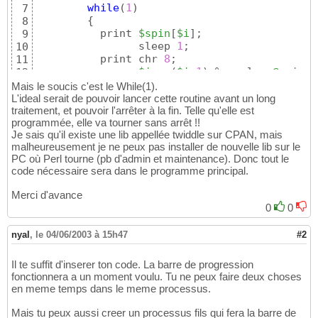
while
(
1
)
7
{
8
      	  print 
$spin
[
$i
]
;                 
#
9
	        sleep 
1
;                    
10
      	  print chr 
8
;                     
#
11
$i
 = 
(
$i
+1
)
 % scalar 
@spin
; 
12
}
13
Mais le soucis c'est le While(1).
}
14
L'ideal serait de pouvoir lancer cette routine avant un long
traitement, et pouvoir l'arrêter à la fin. Telle qu'elle est
programmée, elle va tourner sans arrêt !!
Je sais qu'il existe une lib appellée twiddle sur CPAN, mais
malheureusement je ne peux pas installer de nouvelle lib sur le
PC où Perl tourne (pb d'admin et maintenance). Donc tout le
code nécessaire sera dans le programme principal.
Merci d'avance
0
0
nyal
,
le 04/06/2003 à 15h47
#2
Il te suffit d'inserer ton code. La barre de progression
fonctionnera a un moment voulu. Tu ne peux faire deux choses
en meme temps dans le meme processus.
Mais tu peux aussi creer un processus fils qui fera la barre de