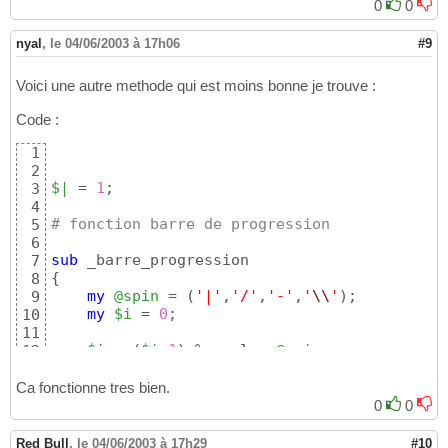
0
0
nyal
,
le 04/06/2003 à 17h06
#9
Voici une autre methode qui est moins bonne je trouve :
Code :
1
2
$|
 = 
1
;

3
4
# fonction barre de progression
5
6
sub
7
{
8
my
@spin
 = 
(
'|'
,
'/'
,
'-'
,
'
\\
'
)
;

9
my
$i
 = 
0
;

10
11
$i
 = 
(
$i
+1
)
 % scalar 
@spin
;

12
while
(
1
)
13
{
14
Ca fonctionne tres bien.
        print 
$spin
[
$i
]
;

15
0
0
        sleep 
1
;

16
        print chr 
8
;

17
Red Bull
,
le 04/06/2003 à 17h29
#10