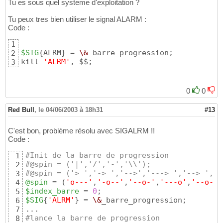
Tu es sous quel systeme d'exploitation ?
Tu peux tres bien utiliser le signal ALARM :
Code :
1
$SIG
{
ALRM
}
 = 
\&
_barre_progression;

2
kill 
'ALRM'
, $$;
3
0
0
Red Bull
,
le 04/06/2003 à 18h31
#13
C'est bon, problème résolu avec SIGALRM !!
Code :
#Init de la barre de progression
1
#@spin = ('|','/','-','\\');                
2
#@spin = ('> ','-> ','-->','---> ','--> ','-
3
@spin
 = 
(
'o---'
,
'-o--'
,
'--o-'
,
'---o'
,
'--o-'
,
4
$index_barre
 = 
0
5
$SIG
{
'ALRM'
}
 = 
\&
_barre_progression;

6
7
#lance la barre de progression
8