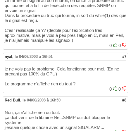
On arme un signal au bon endroit, on lance la procedire du truc
qui tourne, et à la fin de l'exécution des requêtes SNMP on
envoie un signal.
Dans la procédure du truc qui tourne, in sort du while(1) dès que
le signal est reçu.
C'esr réalisable ça ?? (dédolé pour l'explication très
aproximative, mais je vois à peu près l'algo en C, mais en Perl,
je n'ai jamais manipulé les signaux )
0
0
nyal
,
le 04/06/2003 à 16h51
#7
je ne vois pas le probleme. Cela fonctionne pour moi. (En ne
prenant pas 100% du CPU)
Le programme n'affiche rien du tout ?
0
0
Red Bull
,
le 04/06/2003 à 16h59
#8
Non, ça n'affiche rien du tout.
ça doit venir de la librairie Net::SNMP qui doit bloquer le
système.
j'essaie quelque chose avec un signal SIGALARM...