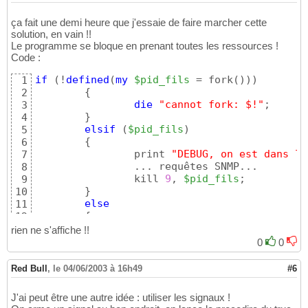
}
18
}
19
ça fait une demi heure que j'essaie de faire marcher cette
20
solution, en vain !!
print 
"Downloading "
21
Le programme se bloque en prenant toutes les ressources !
if
(
!
(
my
$pid_fils
 = fork
(
)
)
)
{
22
Code :
23
}
else
{
24
if
(
!
defined
(
my
$pid_fils
 = fork
(
)
)
)
1
# mettre les traitements au lieu de whil
25
{
2
while
(
1
)
{
}
26
die
"cannot fork: $!"
;

3
    kill 
9
, 
$pid_fils
27
}
4
}
28
elsif
(
$pid_fils
)
5
{
6
		print 
"DEBUG, on est dans le
7
		... requêtes SNMP...

8
		kill 
9
, 
$pid_fils
;

9
}
10
else
11
{
12
		print 
"DEBUG, on est dans le
13
rien ne s'affiche !!
		&_barre_progression
(
)
; 

14
0
0
}
15
Red Bull
,
le 04/06/2003 à 16h49
#6
J'ai peut être une autre idée : utiliser les signaux !