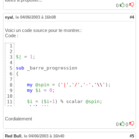
0
0
nyal
,
le 04/06/2003 à 16h08
#4
Voici un code source pour te montrer.:
Code :
1
2
$|
 = 
1
;

3
4
sub
5
{
6
7
my
@spin
 = 
(
'|'
,
'/'
,
'-'
,
'
\\
'
)
;

8
my
$i
 = 
0
;

9
10
$i
 = 
(
$i
+1
)
 % scalar 
@spin
;

11
while
(
1
)
12
{
13
        print 
$spin
[
$i
]
;

14
Cordialement
        sleep 
1
;

15
0
0
        print chr 
8
;

16
$i
 = 
(
$i
+1
)
 % scalar 
@spin
;

17
Red Bull
,
le 04/06/2003 à 16h40
#5