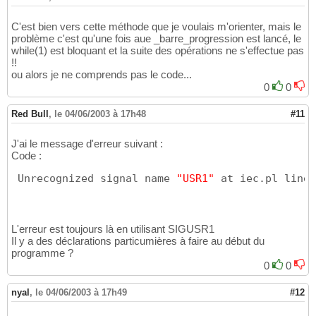
$i
 = 
(
$i
+1
)
 % scalar 
@spin
;

18
if
(
$quit_func
)
{
19
C'est bien vers cette méthode que je voulais m'orienter, mais le
return
 ;

20
problème c'est qu'une fois aue _barre_progression est lancé, le
}
21
while(1) est bloquant et la suite des opérations ne s'effectue pas
}
22
!!
}
23
ou alors je ne comprends pas le code...
24
0
0
sub
 kill_progression 
{
25
$quit_func
 = 
1
26
Red Bull
,
le 04/06/2003 à 17h48
#11
}
27
28
J'ai le message d'erreur suivant :
our
$quit_func
 = 
0
29
Code :
$SIG
{
'USR1'
}
  = 
\&
30
# $SIG{'USR2'}  = \&kill_progression;       
31
 Unrecognized signal name 
"USR1"
 at iec.pl line 
kill 
'USR1'
32
# traitement a la place du while            
33
while
(
1
)
{
34
35
L'erreur est toujours là en utilisant SIGUSR1
}
36
Il y a des déclarations particumières à faire au début du
$quit_func
 = 
1
; 
# va killer la fonction pror
37
programme ?
0
0
nyal
,
le 04/06/2003 à 17h49
#12