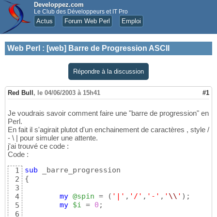
Developpez.com
Le Club des Développeurs et IT Pro
Actus
Forum Web Perl
Emploi
Web Perl
:
[web] Barre de Progression ASCII
Répondre à la discussion
Red Bull
,
le 04/06/2003 à 15h41
#1
Je voudrais savoir comment faire une "barre de progression" en
Perl.
En fait il s'agirait plutot d'un enchainement de caractères , style /
- \ | pour simuler une attente.
j'ai trouvé ce code :
Code :
sub
1
{
2
3
my
@spin
 = 
(
'|'
,
'/'
,
'-'
,
'
\\
'
)
;      
4
my
$i
 = 
0
;                          
5
6