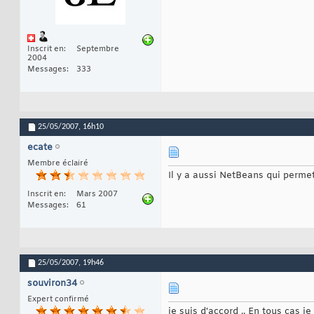
Inscrit en
Septembre
2004
Messages
333
25/05/2007,
16h10
ecate
Membre éclairé
Il y a aussi NetBeans qui permet
Inscrit en
Mars 2007
Messages
61
25/05/2007,
19h46
souviron34
Expert confirmé
je suis d'accord .. En tous cas j