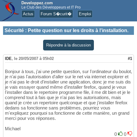
Developpez.com
Le Club des Développeurs et IT Pro
Actus
Forum S�curit�
Emploi
Sécurité
:
Petite question sur les droits à l'installation.
Répondre à la discussion
IDE
,
le 20/05/2007 à 05h02
#1
Bonjour à tous, j'ai une petite question, sur l'ordinateur du boulot,
je n'ai pas l'autorisation d'aller sur le net via internet explorer et
je n'ai pas le droit d'installer une application, donc je me suis dis
je vais essayer quand même d'installer firefox, quand je veux
l'installer dans le repertoire programme file, il me dit bien et je le
comprend tout à fais que je n'ai pas les autorisations, mais
quand je crée un repertoire quelconque et que j'installer firefox
dedans sa fonctionne sans problèmes, pourriez vous
m'expliquez pourquoi sa fonctionne de cette manière, un grand
merci pour vos réponses.
Michael
0
0